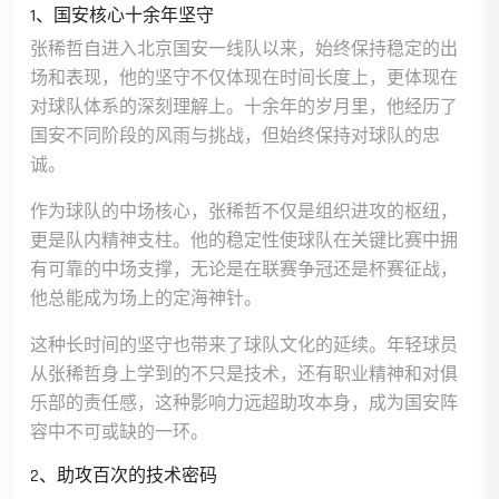
1、国安核心十余年坚守
张稀哲自进入北京国安一线队以来，始终保持稳定的出
场和表现，他的坚守不仅体现在时间长度上，更体现在
对球队体系的深刻理解上。十余年的岁月里，他经历了
国安不同阶段的风雨与挑战，但始终保持对球队的忠
诚。
作为球队的中场核心，张稀哲不仅是组织进攻的枢纽，
更是队内精神支柱。他的稳定性使球队在关键比赛中拥
有可靠的中场支撑，无论是在联赛争冠还是杯赛征战，
他总能成为场上的定海神针。
这种长时间的坚守也带来了球队文化的延续。年轻球员
从张稀哲身上学到的不只是技术，还有职业精神和对俱
乐部的责任感，这种影响力远超助攻本身，成为国安阵
容中不可或缺的一环。
2、助攻百次的技术密码