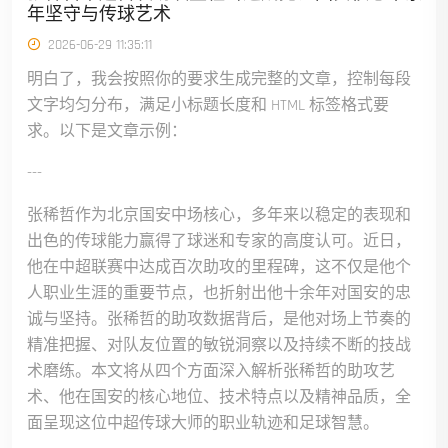
年坚守与传球艺术
2026-06-29 11:35:11
明白了，我会按照你的要求生成完整的文章，控制每段
文字均匀分布，满足小标题长度和 HTML 标签格式要
求。以下是文章示例：
---
张稀哲作为北京国安中场核心，多年来以稳定的表现和
出色的传球能力赢得了球迷和专家的高度认可。近日，
他在中超联赛中达成百次助攻的里程碑，这不仅是他个
人职业生涯的重要节点，也折射出他十余年对国安的忠
诚与坚持。张稀哲的助攻数据背后，是他对场上节奏的
精准把握、对队友位置的敏锐洞察以及持续不断的技战
术磨练。本文将从四个方面深入解析张稀哲的助攻艺
术、他在国安的核心地位、技术特点以及精神品质，全
面呈现这位中超传球大师的职业轨迹和足球智慧。