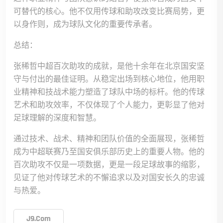
可替代的核心。他不仅用传球和助攻改变比赛局势，更
以身作则，成为球队文化的重要传承者。
总结：
张稀哲中超百次助攻的成就，是他十余年在北京国安坚
守与付出的最佳证明。从稳定出场到核心地位，他用职
业精神和技战术能力塑造了球队中场的标杆。他的传球
艺术和助攻效率，不仅体现了个人能力，更彰显了他对
足球理解的深度和智慧。
通过技术、战术、精神和团队价值的全面展现，张稀哲
成为中超联赛乃至国安俱乐部历史上的重要人物。他的
百次助攻不仅是一项数据，更是一段足球故事的缩影，
见证了他对传球艺术的不懈追求以及对国安长久的忠诚
与热爱。
J9.com