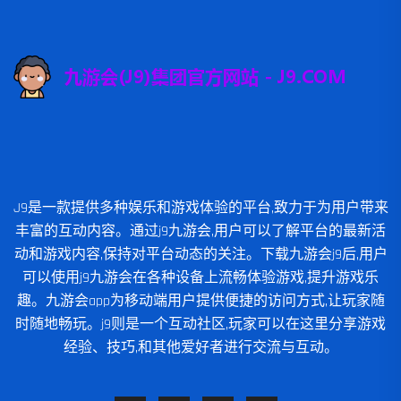
J9是一款提供多种娱乐和游戏体验的平台,致力于为用户带来
丰富的互动内容。通过j9九游会,用户可以了解平台的最新活
动和游戏内容,保持对平台动态的关注。下载九游会j9后,用户
可以使用j9九游会在各种设备上流畅体验游戏,提升游戏乐
趣。九游会app为移动端用户提供便捷的访问方式,让玩家随
时随地畅玩。j9则是一个互动社区,玩家可以在这里分享游戏
经验、技巧,和其他爱好者进行交流与互动。