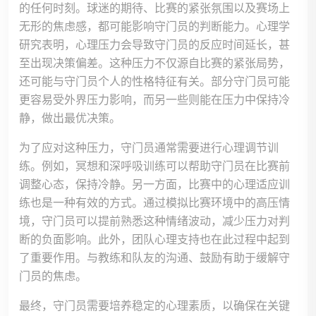
的任何时刻。球迷的期待、比赛的紧张氛围以及赛场上
无形的焦虑感，都可能影响守门员的判断能力。心理学
研究表明，心理压力会导致守门员的反应时间延长，甚
至出现决策偏差。这种压力不仅源自比赛的紧张局势，
还可能与守门员个人的性格特征有关。部分守门员可能
更容易受外界压力影响，而另一些则能在压力中保持冷
静，做出最优决策。
为了应对这种压力，守门员通常需要进行心理调节训
练。例如，冥想和深呼吸训练可以帮助守门员在比赛前
调整心态，保持冷静。另一方面，比赛中的心理适应训
练也是一种有效的方式。通过模拟比赛环境中的高压情
境，守门员可以提前熟悉这种情绪波动，减少压力对判
断的负面影响。此外，团队心理支持也在此过程中起到
了重要作用。与教练和队友的沟通、鼓励有助于缓解守
门员的焦虑。
最终，守门员需要培养稳定的心理素质，以确保在关键