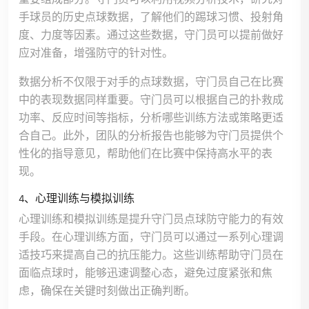
手球员的历史点球数据，了解他们的踢球习惯、投射角
度、力度等因素。通过这些数据，守门员可以提前做好
应对准备，增强防守的针对性。
数据分析不仅限于对手的点球数据，守门员自己在比赛
中的表现数据同样重要。守门员可以根据自己的扑救成
功率、反应时间等指标，分析哪些训练方法或策略更适
合自己。此外，团队的分析报告也能够为守门员提供个
性化的指导意见，帮助他们在比赛中保持高水平的表
现。
4、心理训练与模拟训练
心理训练和模拟训练是提升守门员点球防守能力的有效
手段。在心理训练方面，守门员可以通过一系列心理调
适技巧来提高自己的抗压能力。这些训练帮助守门员在
面临点球时，能够迅速调整心态，避免过度紧张和焦
虑，确保在关键时刻做出正确判断。