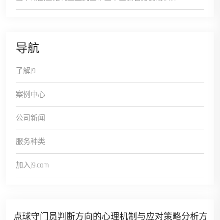
导航
了解j9
案例中心
公司新闻
服务种类
加入j9.com
点球守门员判断方向的心理机制与应对策略分析方