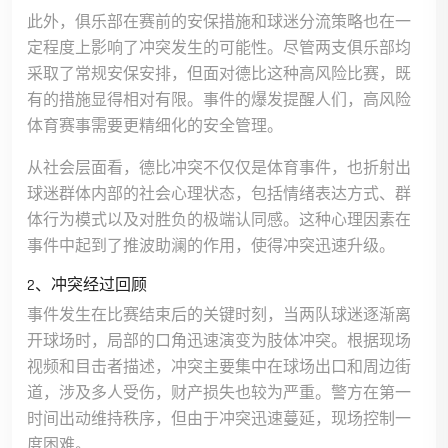
此外，俱乐部在赛前的安保措施和球迷分流策略也在一
定程度上影响了冲突发生的可能性。尽管两支俱乐部均
采取了常规安保安排，但面对德比这种高风险比赛，既
有的措施显得相对有限。事件的爆发提醒人们，高风险
体育赛事需要更精细化的安全管理。
从社会层面看，德比冲突不仅仅是体育事件，也折射出
球迷群体内部的社会心理状态，包括情绪表达方式、群
体行为模式以及对胜负的极端认同感。这种心理因素在
事件中起到了推波助澜的作用，使得冲突迅速升级。
2、冲突经过回顾
事件发生在比赛结束后的关键时刻，当两队球迷逐渐离
开球场时，局部的口角迅速演变为肢体冲突。根据现场
视频和目击者描述，冲突主要集中在球场出口和周边街
道，涉及多人受伤，财产损失也较为严重。警方在第一
时间出动维持秩序，但由于冲突迅速蔓延，现场控制一
度困难。