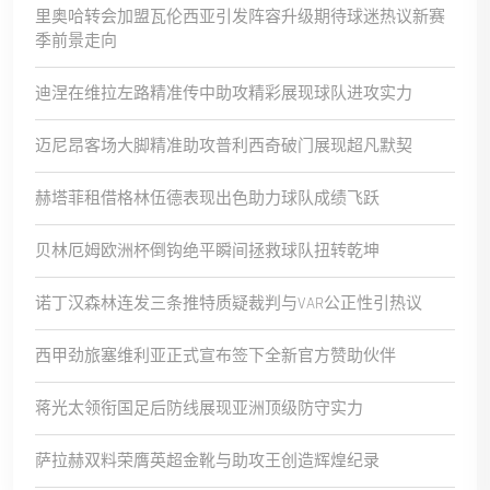
里奥哈转会加盟瓦伦西亚引发阵容升级期待球迷热议新赛
季前景走向
迪涅在维拉左路精准传中助攻精彩展现球队进攻实力
迈尼昂客场大脚精准助攻普利西奇破门展现超凡默契
赫塔菲租借格林伍德表现出色助力球队成绩飞跃
贝林厄姆欧洲杯倒钩绝平瞬间拯救球队扭转乾坤
诺丁汉森林连发三条推特质疑裁判与VAR公正性引热议
西甲劲旅塞维利亚正式宣布签下全新官方赞助伙伴
蒋光太领衔国足后防线展现亚洲顶级防守实力
萨拉赫双料荣膺英超金靴与助攻王创造辉煌纪录