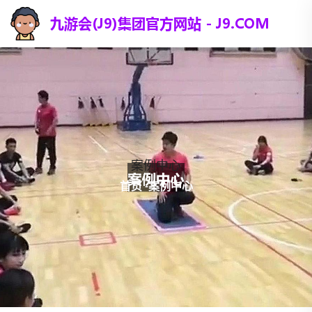
案例中心
首页
-
案例中心