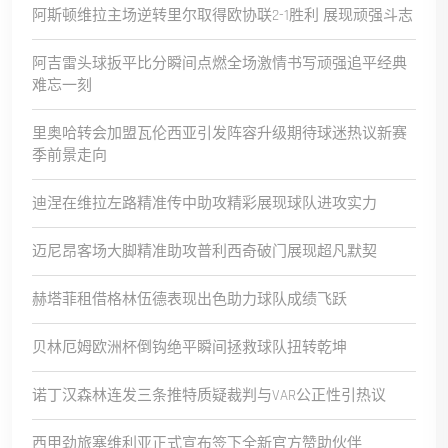
阿斯顿维拉主场逆转里尔取得欧协联2-1胜利 展现顽强斗志
阿吉雷头球扳平比分瞬间点燃全场激情书写顽强追平经典
难忘一刻
里奥哈转会加盟瓦伦西亚引发阵容升级期待球迷热议新赛
季前景走向
迪涅在维拉左路精准传中助攻精彩展现球队进攻实力
迈尼昂客场大脚精准助攻普利西奇破门展现超凡默契
赫塔菲租借格林伍德表现出色助力球队成绩飞跃
贝林厄姆欧洲杯倒钩绝平瞬间拯救球队扭转乾坤
诺丁汉森林连发三条推特质疑裁判与VAR公正性引热议
西甲劲旅塞维利亚正式宣布签下全新官方赞助伙伴