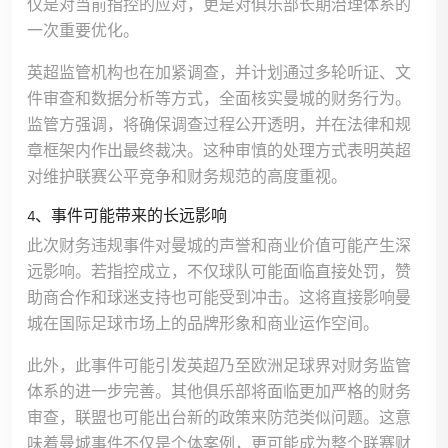
仅是对当前指控的应对，更是对俱乐部长期治理体系的
一次重要优化。
英超监管机构也在加紧调查，并计划通过多轮听证、文
件审查和数据分析等方式，全面核实曼城的财务行为。
监管方强调，将确保调查过程公开透明，并在法律和规
章框架内作出最终裁决。这种审慎的处理方式表明英超
对维护联赛公平竞争和财务规范的高度重视。
4、事件可能带来的长远影响
此次财务违规事件对曼城的声誉和商业价值可能产生深
远影响。若指控成立，不仅球队可能面临直接处罚，赞
助商合作和球迷支持也可能受到冲击。这将直接影响曼
城在国际足球市场上的品牌形象和商业运作空间。
此外，此事件可能引发英超乃至欧洲足球界对财务监管
体系的进一步完善。其他俱乐部将面临更加严格的财务
审查，联盟也可能出台新的政策来防范类似问题。这意
味着曼城事件不仅是个体案例，更可能成为整个联赛财