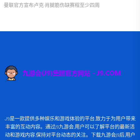
曼联官方宣布卢克·肖腿筋伤缺赛程至少四周
J9是一款提供多种娱乐和游戏体验的平台,致力于为用户带来
丰富的互动内容。通过j9九游会,用户可以了解平台的最新活
动和游戏内容,保持对平台动态的关注。下载九游会j9后,用户