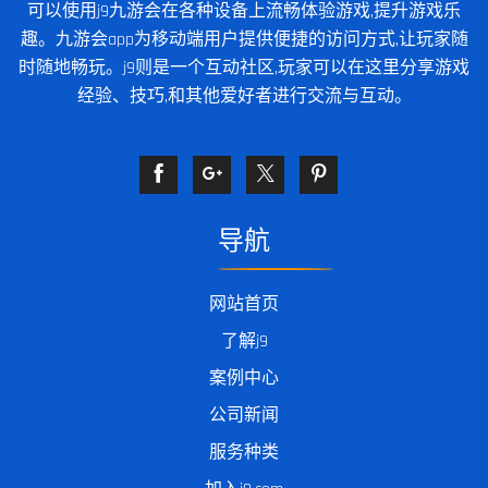
可以使用j9九游会在各种设备上流畅体验游戏,提升游戏乐
趣。九游会app为移动端用户提供便捷的访问方式,让玩家随
时随地畅玩。j9则是一个互动社区,玩家可以在这里分享游戏
经验、技巧,和其他爱好者进行交流与互动。
导航
网站首页
了解j9
案例中心
公司新闻
服务种类