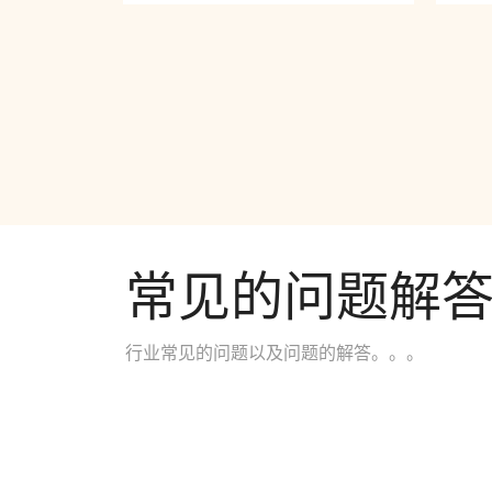
常见的问题解答
行业常见的问题以及问题的解答。。。