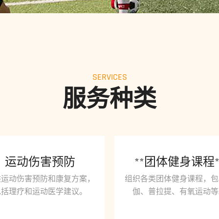
SERVICES
服务种类
运动伤害预防
**团体健身课程*
供运动伤害预防和康复方案，
组织各类团体健身课程，包
包括理疗和运动医学建议。
伽、普拉提、有氧运动等