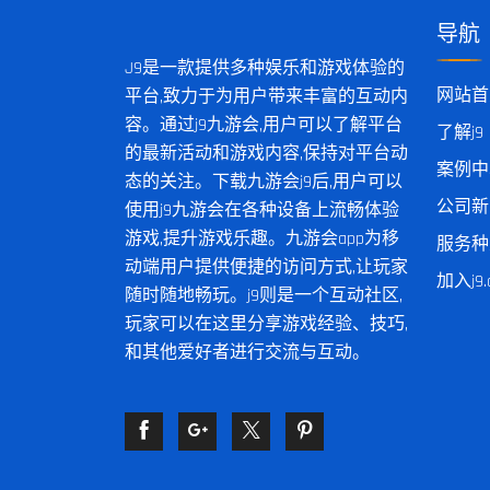
导航
J9是一款提供多种娱乐和游戏体验的
网站首
平台,致力于为用户带来丰富的互动内
容。通过j9九游会,用户可以了解平台
了解j9
的最新活动和游戏内容,保持对平台动
案例中
态的关注。下载九游会j9后,用户可以
公司新
使用j9九游会在各种设备上流畅体验
游戏,提升游戏乐趣。九游会app为移
服务种
动端用户提供便捷的访问方式,让玩家
加入j9.
随时随地畅玩。j9则是一个互动社区,
玩家可以在这里分享游戏经验、技巧,
和其他爱好者进行交流与互动。