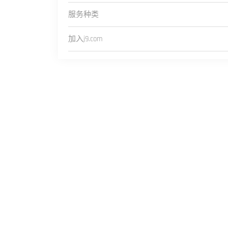
服务种类
加入j9.com