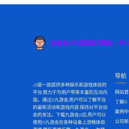
导航
J9是一款提供多种娱乐和游戏体验的
网站首
平台,致力于为用户带来丰富的互动内
容。通过j9九游会,用户可以了解平台
了解j9
的最新活动和游戏内容,保持对平台动
案例中
态的关注。下载九游会j9后,用户可以
公司新
使用j9九游会在各种设备上流畅体验