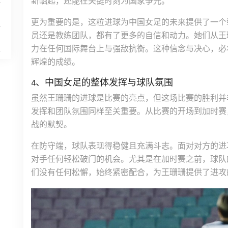
新崛起，还能在关键时刻为国家争光。
更为重要的是，这粒进球为中国女足的未来提供了一个
员还是教练团队，都有了更多的自信和动力。她们从王
力在任何国际舞台上与强敌抗衡。这种信念与决心，必
辉煌的成绩。
4、中国女足的整体发挥与球队氛围
虽然王珊珊的进球是比赛的亮点，但这场比赛的胜利并
发挥和团队氛围同样至关重要。从比赛的开场到加时赛
战的默契。
在防守端，球队表现得稳健且充满斗志。面对对方的进
对手任何轻松破门的机会。尤其是在加时赛之前，球队
们没有任何松懈，始终紧密配合，为王珊珊提供了进攻