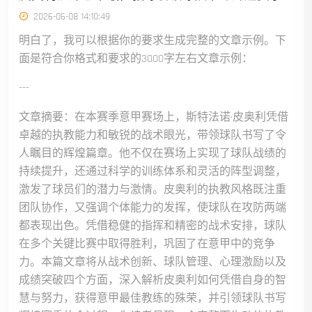
2026-06-08 14:10:49
明白了，我可以根据你的要求生成完整的文章示例。下
面是符合你格式和要求的3000字左右文章示例：
---
文章摘要：在本赛季意甲赛场上，斯特法诺·皮奥利凭借
卓越的执教能力和敏锐的战术眼光，带领球队书写了令
人瞩目的辉煌篇章。他不仅在赛场上实现了球队战绩的
持续提升，还通过科学的训练体系和灵活的阵型调整，
激发了球员们的潜力与激情。皮奥利的执教风格既注重
团队协作，又强调个体能力的发挥，使球队在攻防两端
都表现出色。凭借稳健的指挥和精密的战术安排，球队
在多个关键比赛中取得胜利，巩固了在意甲中的竞争
力。本篇文章将从战术创新、球队管理、心理激励以及
成绩突破四个方面，深入解析皮奥利如何凭借自身的智
慧与努力，获得意甲最佳教练的殊荣，并引领球队书写