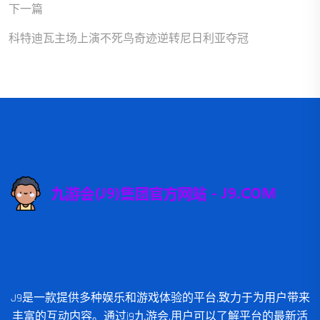
下一篇
科特迪瓦主场上演不死鸟奇迹逆转尼日利亚夺冠
J9是一款提供多种娱乐和游戏体验的平台,致力于为用户带来
丰富的互动内容。通过j9九游会,用户可以了解平台的最新活