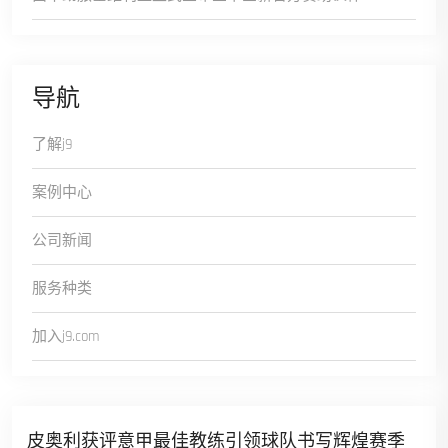
导航
了解j9
案例中心
公司新闻
服务种类
加入j9.com
皮奥利获评意甲最佳教练引领球队书写辉煌赛季