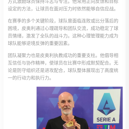
方式激励球员保持斗志与专注。他常用正向反馈和目标
设定的方法，让球员在面对压力时依然能够自信应战。
在赛季的多个关键阶段，球队曾面临连败或比分落后的
困境，皮奥利通过心理疏导和团队交流，成功稳定了球
员情绪，激发了全队的战斗力。这种心理管理能力成为
球队能够逆境反弹的重要因素。
团队凝聚力也是皮奥利执教成功的重要支柱。他倡导相
互信任与协作精神，使球员在比赛中形成默契配合。无
论是防守组织还是进攻配合，球队整体展现出了高度统
一的行动力和执行力。