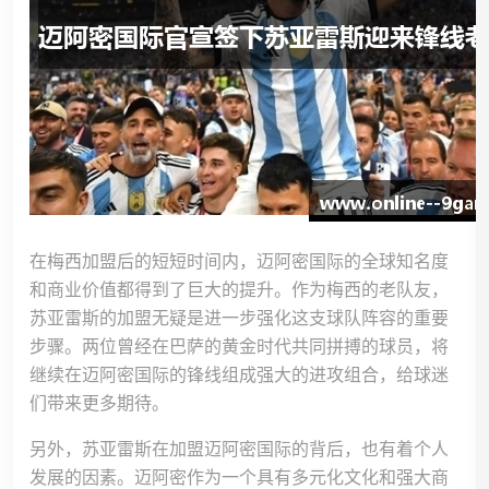
在梅西加盟后的短短时间内，迈阿密国际的全球知名度
和商业价值都得到了巨大的提升。作为梅西的老队友，
苏亚雷斯的加盟无疑是进一步强化这支球队阵容的重要
步骤。两位曾经在巴萨的黄金时代共同拼搏的球员，将
继续在迈阿密国际的锋线组成强大的进攻组合，给球迷
们带来更多期待。
另外，苏亚雷斯在加盟迈阿密国际的背后，也有着个人
发展的因素。迈阿密作为一个具有多元化文化和强大商