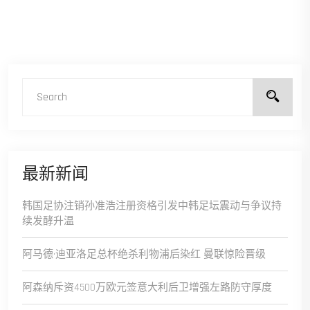
最新新闻
韩国足协注销孙准浩注册资格引发中韩足坛震动与争议持
续发酵升温
阿马德·迪亚洛足总杯绝杀利物浦后染红 曼联惊险晋级
阿森纳斥资4500万欧元签意大利后卫增强左路防守厚度