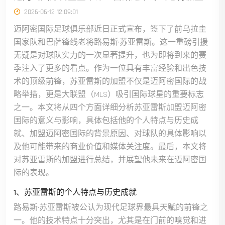
2026-06-12 12:09:01
迈阿密国际足球俱乐部近日正式宣布，签下了前乌拉圭
国家队和巴萨锋线老将路易斯·苏亚雷斯。这一重磅引援
无疑是对球队实力的一次显著提升，也为即将到来的赛
季注入了更多的看点。作为一位具有丰富经验和出色技
术的顶级前锋，苏亚雷斯的加盟不仅是迈阿密国际的战
略举措，更是大联盟（MLS）吸引国际球星的重要标志
之一。本文将从四个方面详细分析苏亚雷斯加盟迈阿密
国际的意义与影响，具体包括他的个人特点与历史成
就、加盟迈阿密国际的背景原因、对球队的具体影响以
及他可能带来的商业价值和媒体关注度。最后，本文将
对苏亚雷斯的加盟进行总结，并展望他未来在迈阿密国
际的表现。
1、苏亚雷斯的个人特点与历史成就
路易斯·苏亚雷斯被公认为现代足球界最具天赋的前锋之
一。他的技术特点十分突出，尤其是在门前的嗅觉和进