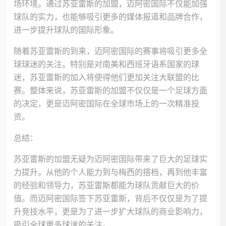
场环境。通过苏亚雷斯的加盟，迈阿密国际不仅能加强
球队的实力，也能够吸引更多的媒体报道和品牌合作，
进一步提升球队的国际形象。
随着苏亚雷斯的到来，迈阿密国际的赛事将吸引更多全
球球迷的关注。特别是对南美和西班牙语系国家的球
迷，苏亚雷斯的加入将使得他们更加关注大联盟的比
赛。整体来说，苏亚雷斯的加盟不仅仅是一个足球方面
的决定，更是迈阿密国际在全球市场上的一次精准投
资。
总结：
苏亚雷斯的加盟无疑为迈阿密国际带来了巨大的足球实
力提升。从他的个人能力到与梅西的搭档，再到他丰富
的经验和领导力，苏亚雷斯都能为球队贡献巨大的价
值。而迈阿密国际签下苏亚雷斯，背后不仅仅是为了提
升竞技水平，更是为了进一步扩大球队的商业影响力，
吸引全球更多球迷的关注。