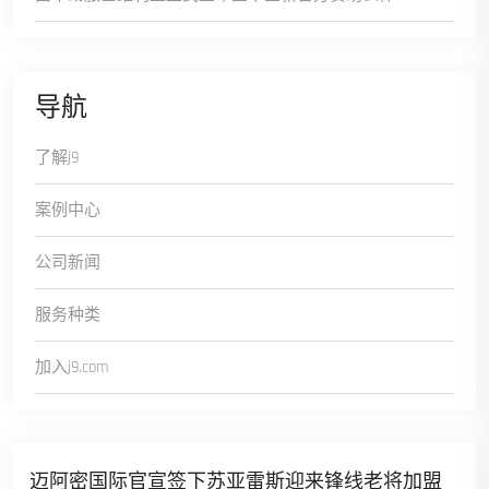
导航
了解j9
案例中心
公司新闻
服务种类
加入j9.com
迈阿密国际官宣签下苏亚雷斯迎来锋线老将加盟