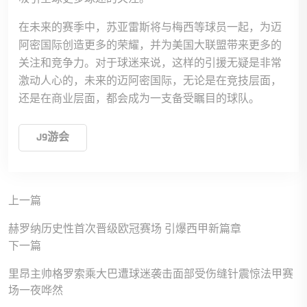
在未来的赛季中，苏亚雷斯将与梅西等球员一起，为迈
阿密国际创造更多的荣耀，并为美国大联盟带来更多的
关注和竞争力。对于球迷来说，这样的引援无疑是非常
激动人心的，未来的迈阿密国际，无论是在竞技层面，
还是在商业层面，都会成为一支备受瞩目的球队。
J9游会
上一篇
赫罗纳历史性首次晋级欧冠赛场 引爆西甲新篇章
下一篇
里昂主帅格罗索乘大巴遭球迷袭击面部受伤缝针震惊法甲赛
场一夜哗然