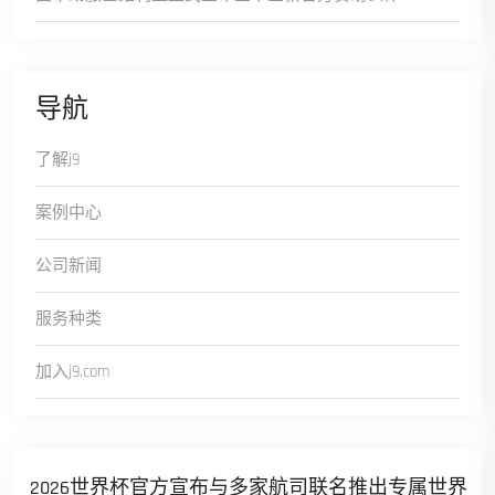
导航
了解j9
案例中心
公司新闻
服务种类
加入j9.com
2026世界杯官方宣布与多家航司联名推出专属世界