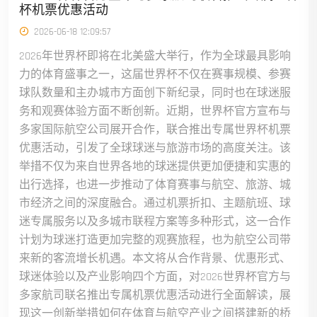
杯机票优惠活动
2026-06-18 12:09:57
2026年世界杯即将在北美盛大举行，作为全球最具影响
力的体育盛事之一，这届世界杯不仅在赛事规模、参赛
球队数量和主办城市方面创下新纪录，同时也在球迷服
务和观赛体验方面不断创新。近期，世界杯官方宣布与
多家国际航空公司展开合作，联合推出专属世界杯机票
优惠活动，引发了全球球迷与旅游市场的高度关注。该
举措不仅为来自世界各地的球迷提供更加便捷和实惠的
出行选择，也进一步推动了体育赛事与航空、旅游、城
市经济之间的深度融合。通过机票折扣、主题航班、球
迷专属服务以及多城市联程方案等多种形式，这一合作
计划为球迷打造更加完整的观赛旅程，也为航空公司带
来新的客流增长机遇。本文将从合作背景、优惠形式、
球迷体验以及产业影响四个方面，对2026世界杯官方与
多家航司联名推出专属机票优惠活动进行全面解读，展
现这一创新举措如何在体育与航空产业之间搭建新的桥