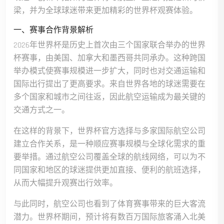
梁，并为全球球迷带来更加精彩的世界杯观赛体验。
一、赛事合作背景解析
2026年世界杯是历史上首次由三个国家联合举办的世界
杯赛事，由美国、加拿大和墨西哥共同承办。这种跨国
举办模式使赛事规模进一步扩大，同时也对交通运输和
国际出行提出了更高要求。来自世界各地的球迷需要在
多个国家和城市之间往返，因此航空运输成为最关键的
交通方式之一。
在这样的背景下，世界杯官方选择与多家国际航空公司
建立合作关系，是一种顺应赛事规模与全球化需求的重
要举措。通过航空公司覆盖全球的航线网络，可以为不
同国家和地区的球迷提供更加直接、便利的航班选择，
从而大幅提升观赛出行效率。
与此同时，航空公司也看到了体育赛事带来的巨大客流
潜力。世界杯期间，预计将有数百万国际旅客涌入北美