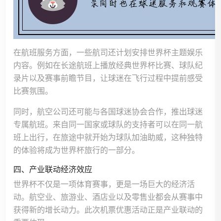
在航班服务方面，一些航司还计划安排世界杯主题娱乐
内容。例如在长途航班上播放经典世界杯比赛、球队纪
录片以及赛事前瞻节目，让球迷在飞行过程中提前感受
比赛氛围。
同时，航空公司还可能与各国球迷协会合作，推出球迷
专属航班。来自同一国家或球队的支持者可以在同一航
班上出行，在旅途中就开始为球队加油助威，这种独特
的体验将成为世界杯旅行的一部分。
四、产业联动经济效应
世界杯不仅是一项体育赛事，更是一场巨大的经济活
动。航空业、旅游业、酒店业以及零售业都会从赛事中
获得新的增长动力。此次机票优惠活动正是产业联动的