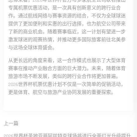
总体来看，2026年世界杯官方与多家航空公司联名推出
专属机票优惠活动，是一次具有创新意义的跨行业合
作。通过航线网络与赛事资源的结合，不仅为全球球迷
提供了更加便利和实惠的出行选择，也为航空公司带来
了新的商业机会。随着赛事临近，这一计划有望进一步
激发球迷的观赛热情，并推动更多国际旅客前往北美参
与这场全球体育盛会。
从更长远的角度来看，这一合作模式也展示了大型体育
赛事在推动产业融合方面的巨大潜力。未来，随着体育
旅游市场不断发展，类似的跨行业合作将更加普遍。
2026世界杯机票优惠计划不仅是一次简单的促销活动，
更是体育、航空与旅游产业协同发展的重要探索。
上一篇
2026世界杯圣地亚哥阿兹特克球场将进行全面灯光升级提升