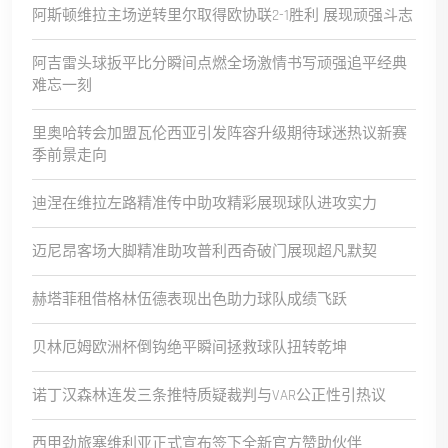
阿斯顿维拉主场逆转里尔取得欧协联2-1胜利 展现顽强斗志
阿吉雷头球扳平比分瞬间点燃全场激情书写顽强追平经典
难忘一刻
里奥哈转会加盟瓦伦西亚引发阵容升级期待球迷热议新赛
季前景走向
迪涅在维拉左路精准传中助攻精彩展现球队进攻实力
迈尼昂客场大脚精准助攻普利西奇破门展现超凡默契
赫塔菲租借格林伍德表现出色助力球队成绩飞跃
贝林厄姆欧洲杯倒钩绝平瞬间拯救球队扭转乾坤
诺丁汉森林连发三条推特质疑裁判与VAR公正性引热议
西甲劲旅塞维利亚正式宣布签下全新官方赞助伙伴