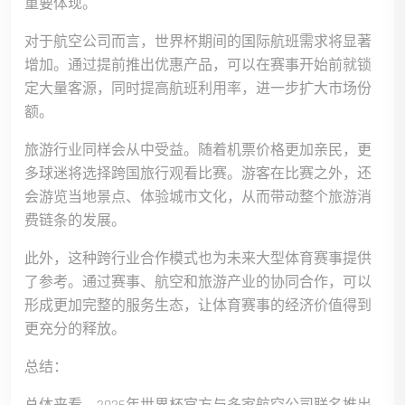
重要体现。
对于航空公司而言，世界杯期间的国际航班需求将显著
增加。通过提前推出优惠产品，可以在赛事开始前就锁
定大量客源，同时提高航班利用率，进一步扩大市场份
额。
旅游行业同样会从中受益。随着机票价格更加亲民，更
多球迷将选择跨国旅行观看比赛。游客在比赛之外，还
会游览当地景点、体验城市文化，从而带动整个旅游消
费链条的发展。
此外，这种跨行业合作模式也为未来大型体育赛事提供
了参考。通过赛事、航空和旅游产业的协同合作，可以
形成更加完整的服务生态，让体育赛事的经济价值得到
更充分的释放。
总结：