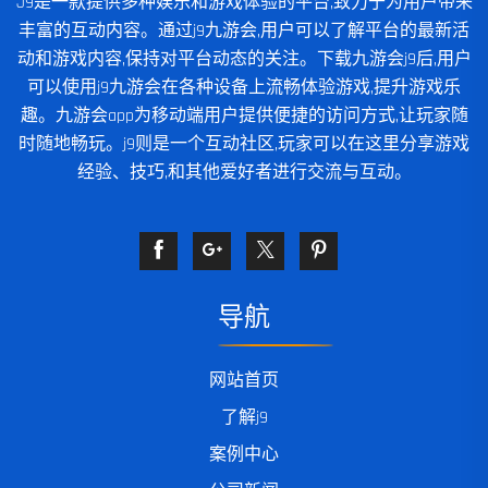
J9是一款提供多种娱乐和游戏体验的平台,致力于为用户带来
丰富的互动内容。通过j9九游会,用户可以了解平台的最新活
动和游戏内容,保持对平台动态的关注。下载九游会j9后,用户
可以使用j9九游会在各种设备上流畅体验游戏,提升游戏乐
趣。九游会app为移动端用户提供便捷的访问方式,让玩家随
时随地畅玩。j9则是一个互动社区,玩家可以在这里分享游戏
经验、技巧,和其他爱好者进行交流与互动。
导航
网站首页
了解j9
案例中心