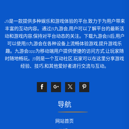
J9是一款提供多种娱乐和游戏体验的平台,致力于为用户带来
丰富的互动内容。通过j9九游会,用户可以了解平台的最新活
动和游戏内容,保持对平台动态的关注。下载九游会j9后,用户
可以使用j9九游会在各种设备上流畅体验游戏,提升游戏乐
趣。九游会app为移动端用户提供便捷的访问方式,让玩家随
时随地畅玩。j9则是一个互动社区,玩家可以在这里分享游戏
经验、技巧,和其他爱好者进行交流与互动。
导航
网站首页