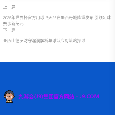
上一篇
2026年世界杯官方用球飞天26在墨西哥城隆重发布 引领足球
赛事新纪元
下一篇
亚历山德罗防守漏洞解析与球队应对策略探讨