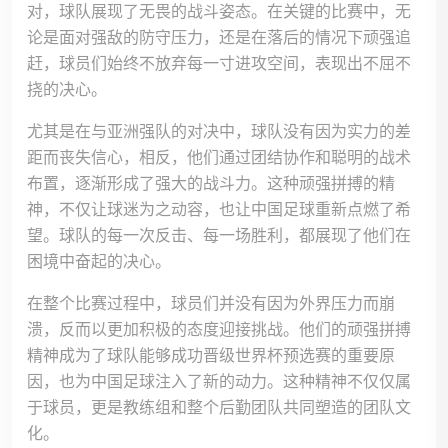
对，球队展现了无畏的战斗姿态。在关键的比赛中，无
论是面对强敌的防守压力，还是在落后的情况下顽强追
赶，球员们始终不放弃每一寸进攻空间，表现出不屈不
挠的决心。
尤其是在与亚洲强队的对决中，球队没有因为实力的差
距而丧失信心，相反，他们通过团结协作和聪明的战术
布置，逐渐形成了强大的战斗力。这种顽强拼搏的精
神，不仅让球迷为之动容，也让中国足球重新点燃了希
望。球队的每一次反击、每一场胜利，都展现了他们在
困境中奋起的决心。
在整个比赛过程中，球员们并没有因为外界压力而崩
溃，反而以更加积极的态度迎接挑战。他们的顽强拼搏
精神成为了球队能够成功晋级世界杯预选赛的重要原
因，也为中国足球注入了新的动力。这种精神不仅仅属
于球员，更是教练组和整个后勤团队共同塑造的团队文
化。