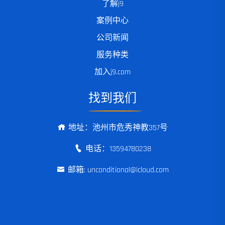
了解j9
案例中心
公司新闻
服务种类
加入j9.com
找到我们
地址：池州市危秀神教357号
电话：13594780238
邮箱: unconditional@icloud.com