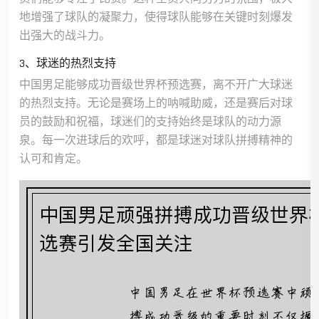
地增强了球队的凝聚力，使得球队能够在关键时刻爆发
出强大的战斗力。
3、球迷的热烈支持
中国男足能够成功晋级世界杯预选赛，离不开广大球迷
的热烈支持。无论是赛场上的呐喊助威，还是赛后对球
员的鼓励和祝福，球迷们的支持始终是球队的动力源
泉。每一次进球后的欢呼，都是球迷对球队拼搏精神的
认可和肯定。