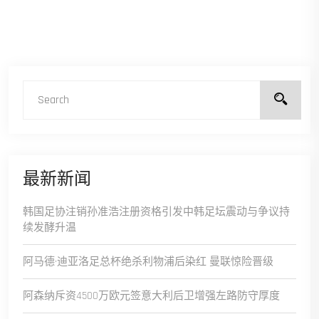
最新新闻
韩国足协注销孙准浩注册资格引发中韩足坛震动与争议持
续发酵升温
阿马德·迪亚洛足总杯绝杀利物浦后染红 曼联惊险晋级
阿森纳斥资4500万欧元签意大利后卫增强左路防守厚度