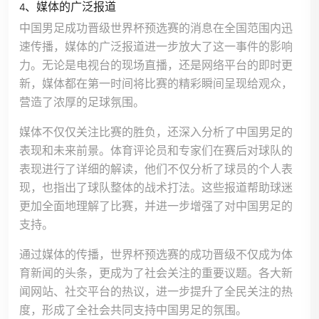
4、媒体的广泛报道
中国男足成功晋级世界杯预选赛的消息在全国范围内迅
速传播，媒体的广泛报道进一步放大了这一事件的影响
力。无论是电视台的现场直播，还是网络平台的即时更
新，媒体都在第一时间将比赛的精彩瞬间呈现给观众，
营造了浓厚的足球氛围。
媒体不仅仅关注比赛的胜负，还深入分析了中国男足的
表现和未来前景。体育评论员和专家们在赛后对球队的
表现进行了详细的解读，他们不仅分析了球员的个人表
现，也指出了球队整体的战术打法。这些报道帮助球迷
更加全面地理解了比赛，并进一步增强了对中国男足的
支持。
通过媒体的传播，世界杯预选赛的成功晋级不仅成为体
育新闻的头条，更成为了社会关注的重要议题。各大新
闻网站、社交平台的热议，进一步提升了全民关注的热
度，形成了全社会共同支持中国男足的氛围。