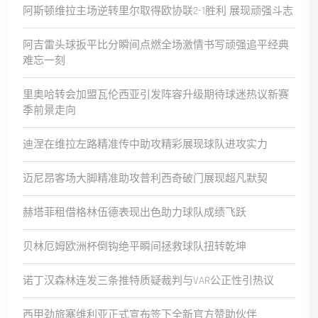
阿斯顿维拉主场逆转里尔取得欧协联2-1胜利 展现顽强斗志
阿吉雷头球扳平比分瞬间点燃全场激情书写顽强追平经典
难忘一刻
里奥哈转会加盟瓦伦西亚引发阵容升级期待球迷热议新赛
季前景走向
迪涅在维拉左路精准传中助攻精彩展现球队进攻实力
迈尼昂客场大脚精准助攻普利西奇破门展现超凡默契
赫塔菲租借格林伍德表现出色助力球队成绩飞跃
贝林厄姆欧洲杯倒钩绝平瞬间拯救球队扭转乾坤
诺丁汉森林连发三条推特质疑裁判与VAR公正性引热议
西甲劲旅塞维利亚正式宣布签下全新官方赞助伙伴