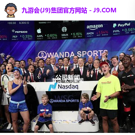
公司新闻
首页
-
公司新闻