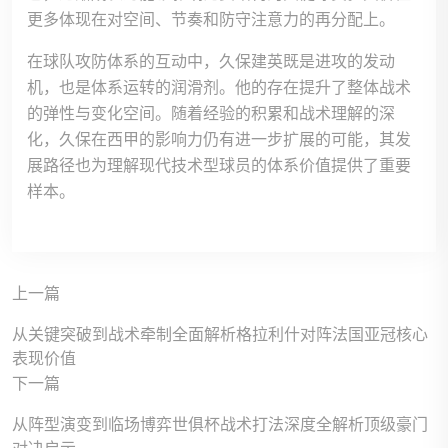
更多体现在对空间、节奏和防守注意力的再分配上。
在球队攻防体系的互动中，久保建英既是进攻的发动
机，也是体系运转的润滑剂。他的存在提升了整体战术
的弹性与变化空间。随着经验的积累和战术理解的深
化，久保在西甲的影响力仍有进一步扩展的可能，其发
展路径也为理解现代技术型球员的体系价值提供了重要
样本。
上一篇
从关键突破到战术牵制全面解析格拉利什对阵法国亚冠核心
表现价值
下一篇
从阵型演变到临场博弈世俱杯战术打法深度全解析顶级豪门