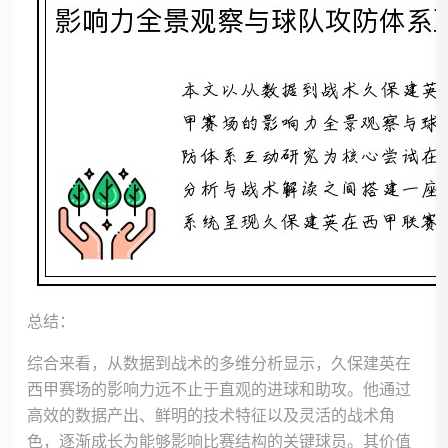
总结：
综合来看，从数据到战术的多维分析显示，久保建英在
西甲赛场的影响力远不止于直观的进球和助攻。他通过
高效的数据产出、鲜明的技术特征以及灵活的战术角
色，逐渐成长为能够影响比赛结构的关键球员。其价值