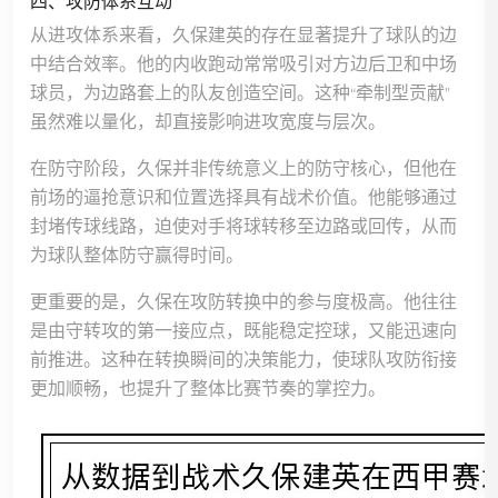
四、攻防体系互动
从进攻体系来看，久保建英的存在显著提升了球队的边
中结合效率。他的内收跑动常常吸引对方边后卫和中场
球员，为边路套上的队友创造空间。这种“牵制型贡献”
虽然难以量化，却直接影响进攻宽度与层次。
在防守阶段，久保并非传统意义上的防守核心，但他在
前场的逼抢意识和位置选择具有战术价值。他能够通过
封堵传球线路，迫使对手将球转移至边路或回传，从而
为球队整体防守赢得时间。
更重要的是，久保在攻防转换中的参与度极高。他往往
是由守转攻的第一接应点，既能稳定控球，又能迅速向
前推进。这种在转换瞬间的决策能力，使球队攻防衔接
更加顺畅，也提升了整体比赛节奏的掌控力。