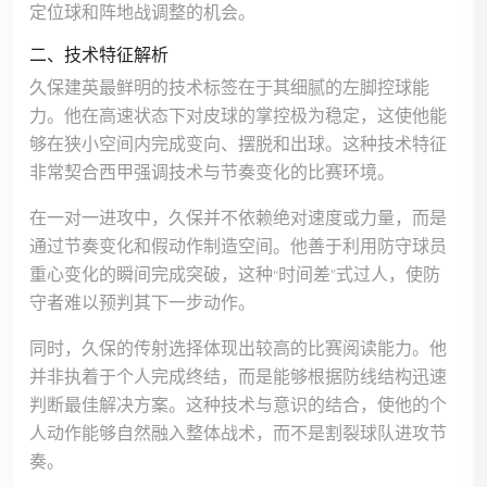
定位球和阵地战调整的机会。
二、技术特征解析
久保建英最鲜明的技术标签在于其细腻的左脚控球能
力。他在高速状态下对皮球的掌控极为稳定，这使他能
够在狭小空间内完成变向、摆脱和出球。这种技术特征
非常契合西甲强调技术与节奏变化的比赛环境。
在一对一进攻中，久保并不依赖绝对速度或力量，而是
通过节奏变化和假动作制造空间。他善于利用防守球员
重心变化的瞬间完成突破，这种“时间差”式过人，使防
守者难以预判其下一步动作。
同时，久保的传射选择体现出较高的比赛阅读能力。他
并非执着于个人完成终结，而是能够根据防线结构迅速
判断最佳解决方案。这种技术与意识的结合，使他的个
人动作能够自然融入整体战术，而不是割裂球队进攻节
奏。