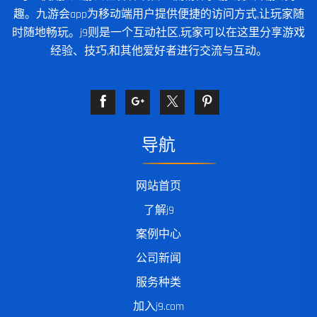
趣。九游会app为移动端用户提供便捷的访问方式,让玩家随
时随地畅玩。j9则是一个互动社区,玩家可以在这里分享游戏
经验、技巧,和其他爱好者进行交流与互动。
导航
网站首页
了解j9
案例中心
公司新闻
服务种类
加入j9.com