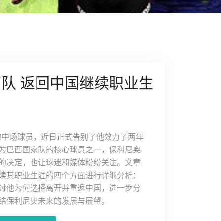
队 返回中国继续职业生
头角的中场球员，近日正式告别了他效力了两年
为巴西国家队的核心球员之一，保利尼奥
的决定，也让球迷和媒体纷纷关注。文章
续其职业生涯的四个方面进行详细分析：
讨他为何选择离开并重返中国，进一步分
结保利尼奥未来的发展与展望。