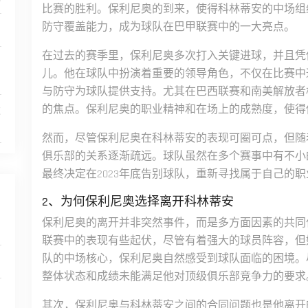
比赛的胜利。保利尼奥的到来，使得科林蒂安的中场组
防守覆盖能力，成为球队在巴甲联赛中的一大亮点。
坤
在过去的赛季里，保利尼奥多次打入关键进球，并且凭
儿。他在球队中扮演着重要的领导角色，不仅在比赛中
与防守为球队提供支持。尤其在巴西联赛和南美解放者
的焦点。保利尼奥的职业精神和在场上的成熟度，使得
伙
然而，尽管保利尼奥在科林蒂安的表现可圈可点，但随
俱乐部的关系逐渐疏远。球队虽然在多个赛事中有不小
最终决定在2023年底告别球队，重新寻找属于自己的
2、为何保利尼奥选择离开科林蒂安
保利尼奥的离开并非突然事件，而是多方面因素的共同
联赛中的表现有些起伏，尽管有着强大的球员阵容，但
队的中场核心，保利尼奥自然感受到球队面临的困境。
整体状态和成绩未能满足他对顶级俱乐部竞争力的要求
其次，保利尼奥与科林蒂安之间的合同问题也是他离开