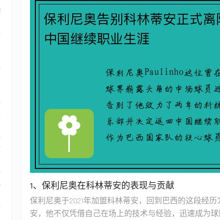
防
强
迷
攻
凡
1、保利尼奥在科林蒂安的表现与贡献
保利尼奥于2021年加盟科林蒂安，回到巴西的这段经
安，他不仅凭借自己在场上的技术与经验，迅速成为球
跃