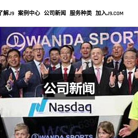
了解J9
案例中心
公司新闻
服务种类
加入J9.COM