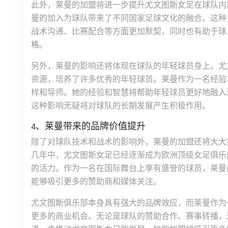
此外，莱曼的加盟将进一步提升尤文图斯女足在球队内
曼的加入为球队带来了不同国家足球文化的融合。这种
战术沟通、比赛配合等方面更加默契，同时也有助于球
格。
另外，莱曼的影响还将体现在球队的年轻球员身上。尤
资源，培养了许多优秀的年轻球员。莱曼作为一名经验
样和导师。她的经验和智慧将帮助年轻球员更好地融入
这种影响无疑将对球队的长期发展产生积极作用。
4、莱曼带来的品牌价值提升
除了对球队技术和战术的影响外，莱曼的加盟还将大大
几年中，尤文图斯女足已经逐渐成为欧洲顶级女足俱乐
的活力。作为一名在国际舞台上享有盛誉的球员，莱曼
能够吸引更多的赞助商和媒体关注。
尤文图斯俱乐部本身具有强大的品牌效应，而莱曼作为
更多的商业机会。无论是球队的赞助合作、赛事转播，