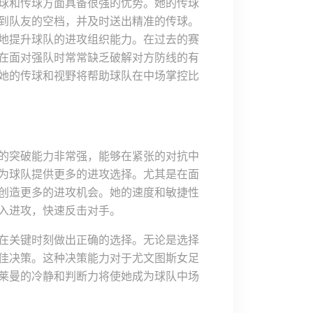
球和传球方面具备很强的优势。她的传球
到队友的空档，并及时送出精准的传球。
地提升球队的进攻组织能力。在过去的赛
在面对强队时常常缺乏破解对方防线的有
她的传球和视野将帮助球队在中场掌控比
的突破能力非常强，能够在紧张的对抗中
为球队提供更多的进攻选择。尤其是在面
创造更多的进攻机会。她的速度和敏捷性
入进攻，快速反击对手。
在关键时刻做出正确的选择。无论是选择
佳决策。这种决策能力对于尤文图斯女足
莱曼的冷静和判断力将使她成为球队中场