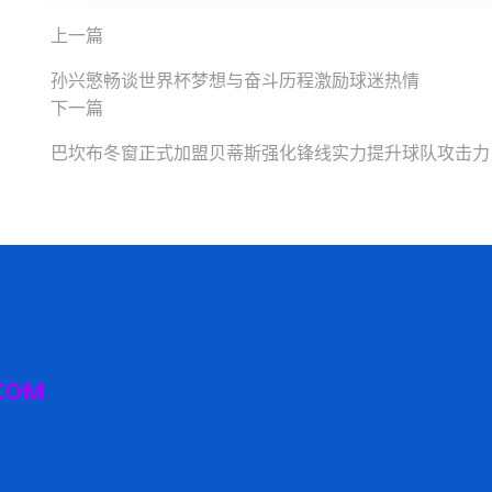
上一篇
孙兴慜畅谈世界杯梦想与奋斗历程激励球迷热情
下一篇
巴坎布冬窗正式加盟贝蒂斯强化锋线实力提升球队攻击力