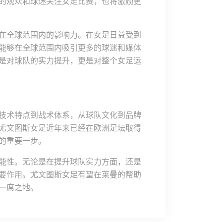
的观众和球迷关注女足比赛，也将激励更
在全球范围内的影响力。在女足日益受到
能够在全球范围内吸引更多的球迷和媒体
是对球队的实力提升，更是对整个女足运
技术特点到战术体系，从球队文化到品牌
尤文图斯女足近年来已经在欧洲足坛取得
的重要一步。
能性。无论是在提升球队实力方面，还是
要作用。尤文图斯女足有望在莱曼的帮助
一席之地。