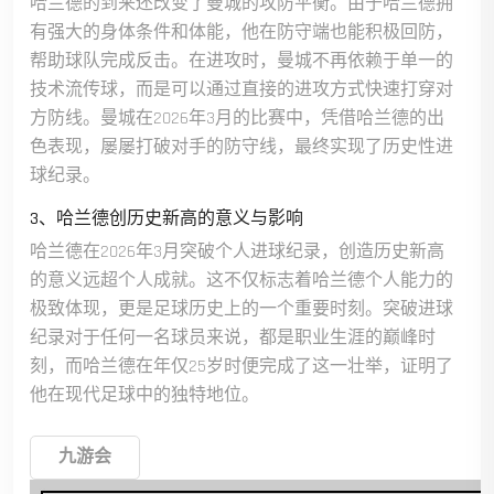
哈兰德的到来还改变了曼城的攻防平衡。由于哈兰德拥
有强大的身体条件和体能，他在防守端也能积极回防，
帮助球队完成反击。在进攻时，曼城不再依赖于单一的
技术流传球，而是可以通过直接的进攻方式快速打穿对
方防线。曼城在2026年3月的比赛中，凭借哈兰德的出
色表现，屡屡打破对手的防守线，最终实现了历史性进
球纪录。
3、哈兰德创历史新高的意义与影响
哈兰德在2026年3月突破个人进球纪录，创造历史新高
的意义远超个人成就。这不仅标志着哈兰德个人能力的
极致体现，更是足球历史上的一个重要时刻。突破进球
纪录对于任何一名球员来说，都是职业生涯的巅峰时
刻，而哈兰德在年仅25岁时便完成了这一壮举，证明了
他在现代足球中的独特地位。
九游会