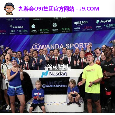
公司新闻
首页
-
公司新闻