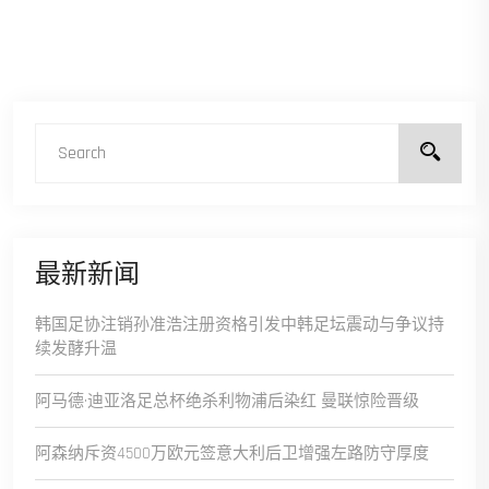
最新新闻
韩国足协注销孙准浩注册资格引发中韩足坛震动与争议持
续发酵升温
阿马德·迪亚洛足总杯绝杀利物浦后染红 曼联惊险晋级
阿森纳斥资4500万欧元签意大利后卫增强左路防守厚度