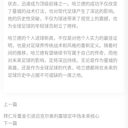
状态，迅速成为顶级前锋之一。哈兰德的成功不仅改变
了曼城的战术打法，也对现代足球产生了深远的影响。
他的历史性突破，不仅为球迷带来了视觉上的震撼，也
为全球足球的年轻球员树立了榜样。
哈兰德的个人进球新高，不仅是对他个人实力的最佳证
明，也是对足球界传统战术和风格的重新定义。随着时
间的推移，哈兰德有望继续书写属于自己的传奇，而他
对未来足球的影响，定将深远持续。无论是作为曼城的
英雄，还是作为全球足球的代表，哈兰德都将在未来的
足球历史中占据不可或缺的一席之地。
上一篇
拜仁斥重金引进迈克尔奥利塞锁定中场未来核心
下一篇