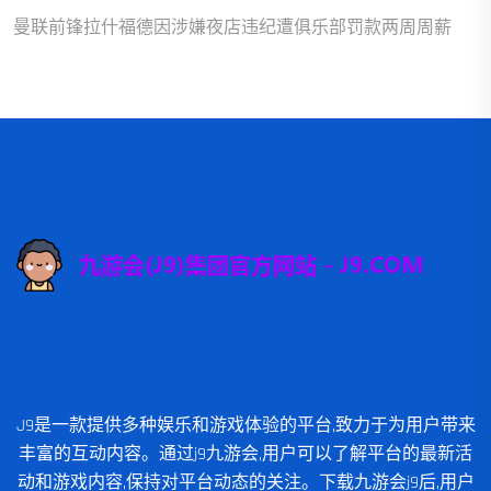
曼联前锋拉什福德因涉嫌夜店违纪遭俱乐部罚款两周周薪
J9是一款提供多种娱乐和游戏体验的平台,致力于为用户带来
丰富的互动内容。通过j9九游会,用户可以了解平台的最新活
动和游戏内容,保持对平台动态的关注。下载九游会j9后,用户