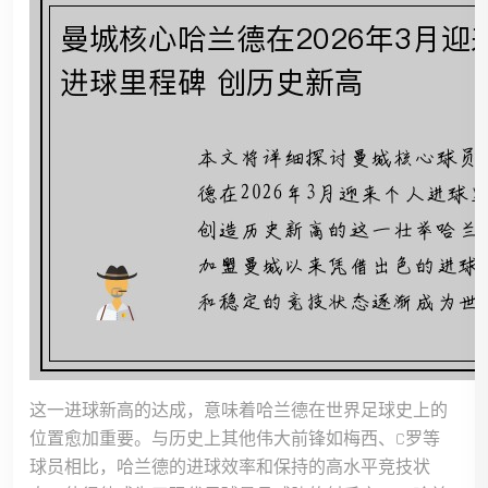
这一进球新高的达成，意味着哈兰德在世界足球史上的
位置愈加重要。与历史上其他伟大前锋如梅西、C罗等
球员相比，哈兰德的进球效率和保持的高水平竞技状