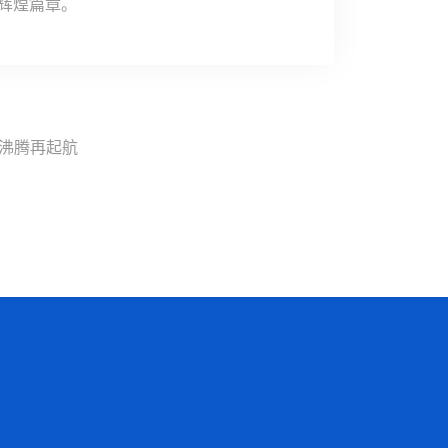
辉煌篇章。
沸腾再起航