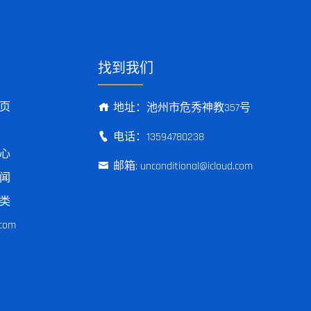
找到我们
页
地址：池州市危秀神教357号
电话：13594780238
心
邮箱: unconditional@icloud.com
闻
类
com