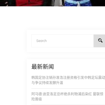
最新新闻
韩国足协注销孙准浩注册资格引发中韩足坛震
与争议持续发酵升温
阿马德·迪亚洛足总杯绝杀利物浦后染红 曼联惊
险晋级