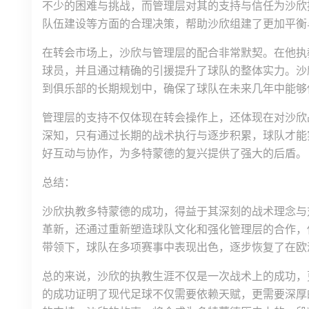
不少的困难与挑战，而管理层对其的支持与信任为沙欣
队伍建设等方面的合理决策，帮助沙欣组建了更加平衡
在转会市场上，沙欣与管理层的配合非常默契。在他执
球员，并且通过精确的引援提升了球队的整体实力。沙
到俱乐部的长期规划中，确保了球队在未来几年中能够
管理层的支持不仅体现在转会操作上，还体现在对沙欣
深知，只有通过长期的战术执行与逐步积累，球队才能
好互动与协作，为多特蒙德的复兴提供了强大的后盾。
总结：
沙欣执教多特蒙德的成功，得益于其深刻的战术理念与
革新，还通过重新塑造球队文化和强化管理层的合作，
带领下，球队在多项赛事中表现出色，逐步恢复了在欧
总的来说，沙欣的执教生涯不仅是一次战术上的成功，
的成功证明了现代足球不仅需要依赖天赋，更需要深厚