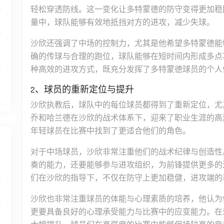
轻松穿透防线。这一变化让多特蒙德的防守变得更加稳
坤
量中，球队能够有效地抵挡对方的进攻，减少失球。
沙欣还强调了中场的控制力，尤其是他希望多特蒙德能
确的传球与合理的跑位，球队能够在短时间内形成多点
种高效的进攻方式，既充分发挥了多特蒙德球员的个人
伙
2、球员的重新定位与提升
沙欣执教后，球队中的每位球员都得到了重新定位，尤
乔和哈兰德在沙欣的战术体系下，迎来了职业生涯的高
年轻球员在比赛中找到了更适合他们的角色。
对于中场球员，沙欣非常注重他们的战术纪律与创造性
奏的能力，还要能够参与进攻组织，为前锋提供更多的
们在沙欣的指导下，不仅在防守上更加稳健，进攻端的
沙欣也非常注重球员的体能与心理素质的培养，他认为
更要具备良好的心理承受能力与比赛中的应变能力。在