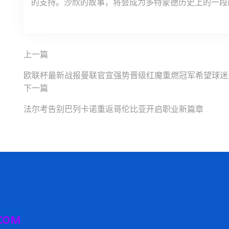
的支持。沙欣的故事，将会成为多特蒙德历史上的一段
上一篇
欧联杯最新战报曼联官宣强势晋级红魔重燃冠军希望球迷
下一篇
法尔考告别巴列卡诺重返哥伦比亚开启职业新篇章