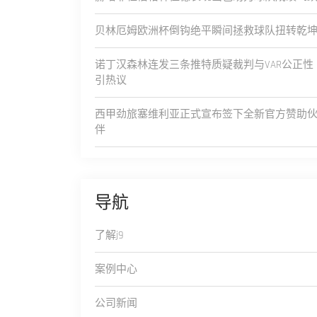
贝林厄姆欧洲杯倒钩绝平瞬间拯救球队扭转乾
诺丁汉森林连发三条推特质疑裁判与VAR公正性
引热议
西甲劲旅塞维利亚正式宣布签下全新官方赞助
伴
导航
了解j9
案例中心
公司新闻