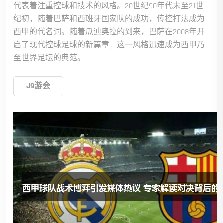
代表着注重控球和技术的风格。20世纪90年代末至21世
纪初，随着巴萨和西班牙国家队的成功，传控打法成为
西甲的代名词。随着瓜迪奥拉的到来，巴萨在2008年开
启了现代控球足球的新篇章，这一风格迅速成为西甲乃
至世界足坛的典范。
J9游会