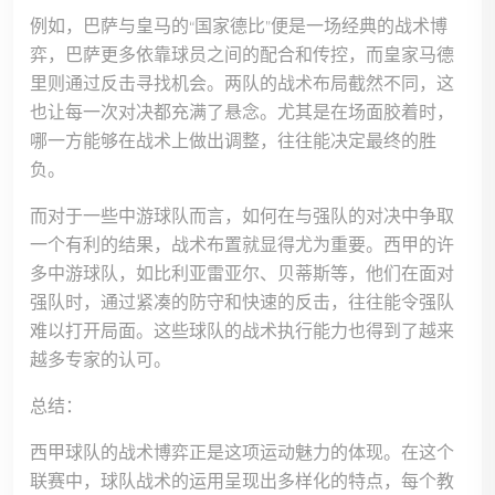
例如，巴萨与皇马的“国家德比”便是一场经典的战术博
弈，巴萨更多依靠球员之间的配合和传控，而皇家马德
里则通过反击寻找机会。两队的战术布局截然不同，这
也让每一次对决都充满了悬念。尤其是在场面胶着时，
哪一方能够在战术上做出调整，往往能决定最终的胜
负。
而对于一些中游球队而言，如何在与强队的对决中争取
一个有利的结果，战术布置就显得尤为重要。西甲的许
多中游球队，如比利亚雷亚尔、贝蒂斯等，他们在面对
强队时，通过紧凑的防守和快速的反击，往往能令强队
难以打开局面。这些球队的战术执行能力也得到了越来
越多专家的认可。
总结：
西甲球队的战术博弈正是这项运动魅力的体现。在这个
联赛中，球队战术的运用呈现出多样化的特点，每个教