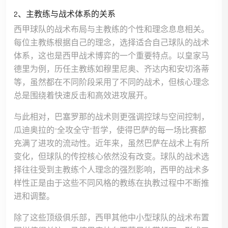
2、主教练与战术体系的关系
西甲球队的战术布局与主教练的个性和理念息息相关。
每位主教练根据自己的理念，选择适合自己球队的战术
体系，这也是西甲战术博弈的一个重要特点。以皇家马
德里为例，历任主教练如穆里尼奥、齐达内和安切洛蒂
等，虽然都在不同阶段采用了不同的战术，但核心理念
总是围绕着快速反击和高效进攻展开。
与此相对，巴塞罗那的战术则更强调控球与空间控制，
瓜迪奥拉的“全攻全守”哲学，使得巴萨的每一场比赛都
充满了进攻的流动性。近年来，虽然巴萨在战术上有所
变化，但球队的传控核心依然没有改变。球队的战术选
择往往受到主教练个人理念的强烈影响，西甲的战术多
样性正是由于这些不同风格的教练在执教过程中不断推
进和调整。
除了这些顶级俱乐部，西甲其他中小型球队的战术布置