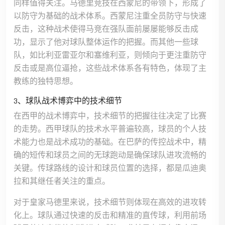
同样值得关注。马德里竞技在西蒙尼的带领下，形成了
以防守为基础的战术体系。西蒙尼注重全员防守与快速
反击，这种战术使得马竞在强队面前屡屡能够反击成
功，显示了他对球队整体运作的把握。而其他一些球
队，如比利亚雷亚尔和塞维利亚，则倾向于更注重防守
反击或是高位逼抢，这些战术体系各有特色，体现了主
教练的独特思想。
3、球队战术博弈中的技术细节
在西甲的战术博弈中，技术细节的把握往往决定了比赛
的走势。西甲球队的技术水平普遍较高，球员的个人技
术能力也是战术成功的基础。在巴萨的传控战术中，精
确的短传和球员之间的无球跑动是确保球队进攻流畅的
关键。传球路线的设计和球员位置的选择，都是瓜迪奥
拉和其继任者关注的重点。
对于皇家马德里来说，技术细节则体现在高效的进攻转
化上。球队通过快速的反击和精准的直传球，利用前场