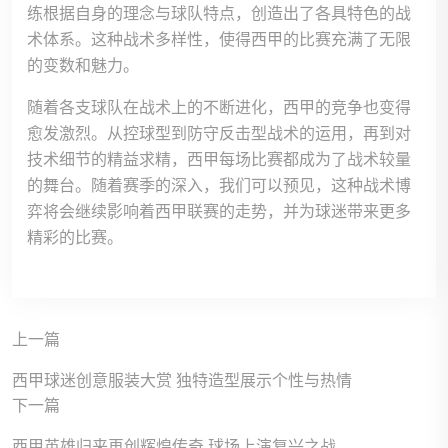
练根据自身的理念与球队特点，创造出了各具特色的战
术体系。这种战术多样性，使得西甲的比赛充满了无限
的变数和魅力。
随着各支球队在战术上的不断进化，西甲的竞争也变得
愈发激烈。从控球型到防守反击型战术的运用，再到对
技术细节的精益求精，西甲每场比赛都成为了战术较量
的舞台。随着赛季的深入，我们可以预见，这种战术博
弈将会继续影响着西甲联赛的走势，并为球迷带来更多
精彩的比赛。
上一篇
西甲球迷创意服装大赏 独特造型展示个性与热情
下一篇
西甲英雄归来再创辉煌传奇 球场上演复兴之战