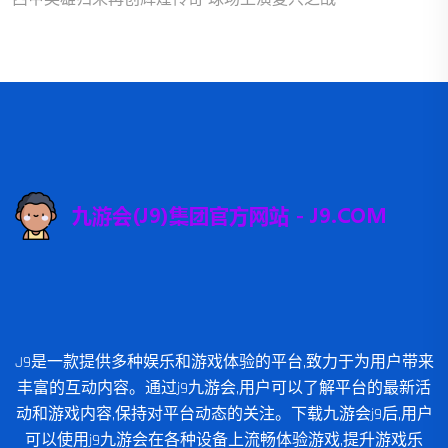
J9是一款提供多种娱乐和游戏体验的平台,致力于为用户带来
丰富的互动内容。通过j9九游会,用户可以了解平台的最新活
动和游戏内容,保持对平台动态的关注。下载九游会j9后,用户
可以使用j9九游会在各种设备上流畅体验游戏,提升游戏乐