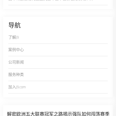
导航
了解j9
案例中心
公司新闻
服务种类
加入j9.com
解密欧洲五大联赛冠军之路揭示强队如何闯荡赛季