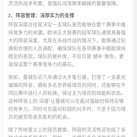
灵活的战术布置，是强队闯荡赛季巅峰的重要保障。
2、阵容管理：深厚实力的支撑
阵容深度往往是决定一支球队是否能够在整个赛季中维
持竞争力的关键。欧洲五大联赛的冠军球队通常具备强
大的阵容深度，尤其在多线作战的情况下，能够通过轮
换和合理的人员调配，确保球队在各项赛事中都能保持
稳定的表现。球队的替补席，不仅仅是“替补”角色，更
是保证整个赛季竞争力的基石。
例如，曼城在近几年通过大手笔引援，打造了一支星光
璀璨的阵容，拥有多名世界级球员的同时，还能够在不
同比赛中进行人员轮换，保证主力球员的体能和状态。
这种阵容上的“深度”让曼城可以在面对强敌时保持足够
的竞争力，同时也在面对较弱的对手时，不至于因为球
员的疲劳而丧失胜利的机会。
除了传统意义上的球员替换，阵容的灵活性还包括了多