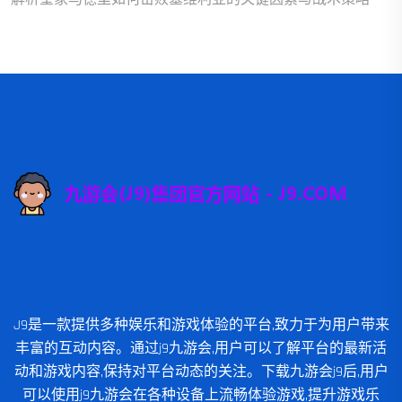
J9是一款提供多种娱乐和游戏体验的平台,致力于为用户带来
丰富的互动内容。通过j9九游会,用户可以了解平台的最新活
动和游戏内容,保持对平台动态的关注。下载九游会j9后,用户
可以使用j9九游会在各种设备上流畅体验游戏,提升游戏乐