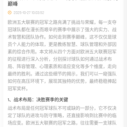
巅峰
2025-10-27 10:03:52
欧洲五大联赛的冠军之路充满了挑战与荣耀，每一支夺
冠球队都在漫长而艰辛的赛季中展示了强大的实力、战
术智慧和团队协作。如何走到赛季巅峰，这不仅仅是球
员个人能力的体现，更是教练智慧、球队管理和外部因
素的综合作用。本文将从四个方面对欧洲五大联赛冠军
的征程进行深入分析，分别探讨球队如何通过战术布
局、阵容管理、心理素质和适应变化等多个维度，走向
最终的胜利。通过这些细节的揭示，我们可以一窥强队
如何在高压环境下，展现其独特的优势，最终稳稳捧起
冠军奖杯。
1、战术布局：决胜赛季的关键
战术布局是任何冠军球队不可或缺的一部分，它不仅决
定了球队的进攻与防守策略，还直接影响到比赛中的临
场应变。欧洲五大联赛的冠军之路，往往需要一支球队