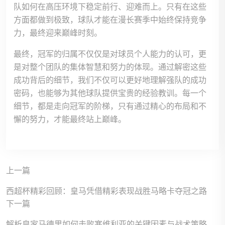
队如何在高压环境下稳定前行、迎难而上。只有在这些
方面都做到极致，球队才能在漫长赛季中始终保持竞争
力，最终迎来巅峰时刻。
最终，冠军的归属不仅仅是对球员个人能力的认可，更
是对整个团队的集体智慧和努力的体现。通过解密这些
成功背后的细节，我们不仅可以更好地理解强队的成功
密码，也能够为其他球队提供宝贵的经验教训。每一个
细节，都是走向冠军的阶梯，只有通过精心的布局和不
懈的努力，才能最终站上巅峰。
上一篇
西超杯精彩回顾：皇马凭借精彩表现战胜马略卡夺冠之路
下一篇
解析皇家马德里如何击败塞维利亚的关键因素与战术策略