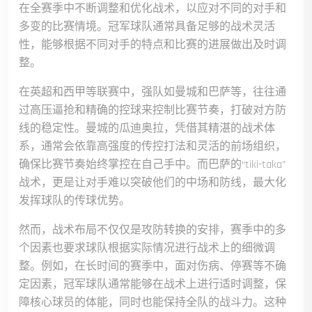
在全赛季中不断调整和优化战术，以应对不同的对手和
多变的比赛情境。冠军球队通常具备足够的战术灵活
性，能够根据不同对手的特点和比赛的进展做出及时调
整。
在英超和西甲等联赛中，强队如曼城和巴萨等，往往通
过高压逼抢和精确的控球来控制比赛节奏，打破对方防
线的稳定性。曼城的瓜迪奥拉，凭借其精湛的战术体
系，通常会依靠高强度的传控打法和灵活的前场组织，
确保比赛节奏始终掌控在自己手中。而巴萨的“tiki-taka”
战术，更是让对手难以突破他们的中场和防线，最大化
发挥球队的传球优势。
然而，战术布局不仅仅是攻防转换的安排，赛季中的多
个因素也要求球队根据实际情况进行战术上的细微调
整。例如，在长时间的赛季中，面对伤病、停赛等不确
定因素，冠军球队通常能够在战术上进行适时调整，保
障核心球员的体能，同时也能保持全队的战斗力。这种