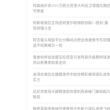
阿森纳斥资4500万欧元签意大利后卫增强左路
守厚度
阿斯顿维拉主场逆转里尔取得欧协联2-1胜利 展
现顽强斗志
阿吉雷头球扳平比分瞬间点燃全场激情书写顽
追平经典难忘一刻
里奥哈转会加盟瓦伦西亚引发阵容升级期待球
热议新赛季前景走向
迪涅在维拉左路精准传中助攻精彩展现球队进
实力
迈尼昂客场大脚精准助攻普利西奇破门展现超
默契
赫塔菲租借格林伍德表现出色助力球队成绩飞