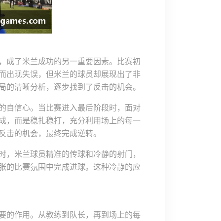
，成了米兰成功的另一重要因素。比赛初
而出现失误，但米兰的球员却展现出了非
局的清晰分析，逐步找到了反击的机会。
的自信心。当比赛进入最后阶段时，面对
成，而是稳扎稳打，充分利用场上的每一
反击的机会，最终完成逆转。
时，米兰球员精准的传球和冷静的射门，
张的比赛氛围中完成进球。这种冷静的应
要的作用。从教练到队长，再到场上的每