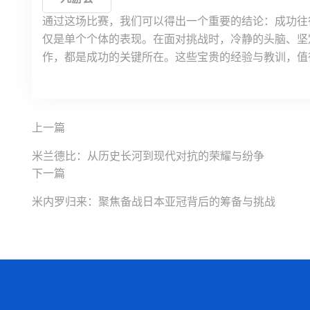
通过这场比赛，我们可以得出一个重要的结论：成功往
仅是单个个体的表现。在面对挑战时，冷静的头脑、坚
作，都是成功的关键所在。这些宝贵的经验与教训，值
上一篇
米兰德比：从历史长河到现代对抗的荣耀与纷争
下一篇
米内罗归来：聚焦备战日本亚冠背后的筹备与挑战