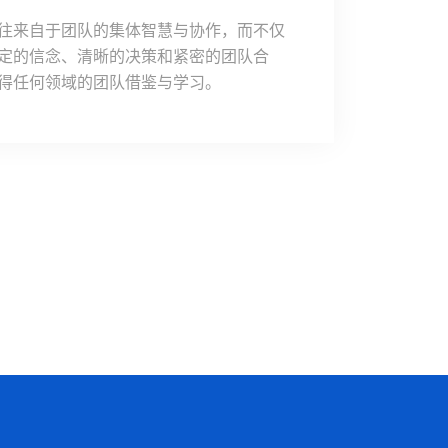
往来自于团队的集体智慧与协作，而不仅
定的信念、清晰的决策和紧密的团队合
得任何领域的团队借鉴与学习。