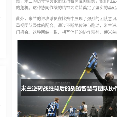
潮，米兰的防守球员依旧保持着高度的默契，他们相互
的危机。这种协同作战的精神为逆转奠定了坚实的基础
坤
此外，米兰的进攻球员在比赛中展现了强烈的团队意识
重视团队整体的配合。通过不断地传递与跑动，米兰进
门机会。这种团结一致、相互信任的协作精神，使米兰
伙