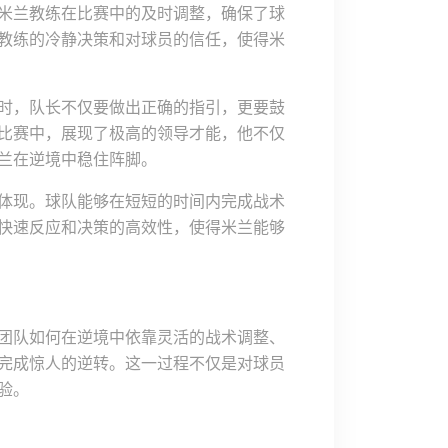
米兰教练在比赛中的及时调整，确保了球
教练的冷静决策和对球员的信任，使得米
时，队长不仅要做出正确的指引，更要鼓
比赛中，展现了极高的领导才能，他不仅
兰在逆境中稳住阵脚。
体现。球队能够在短短的时间内完成战术
快速反应和决策的高效性，使得米兰能够
团队如何在逆境中依靠灵活的战术调整、
完成惊人的逆转。这一过程不仅是对球员
验。