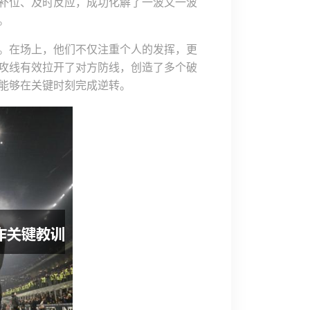
补位、及时反应，成功化解了一波又一波
。
。在场上，他们不仅注重个人的发挥，更
攻线有效拉开了对方防线，创造了多个破
能够在关键时刻完成逆转。