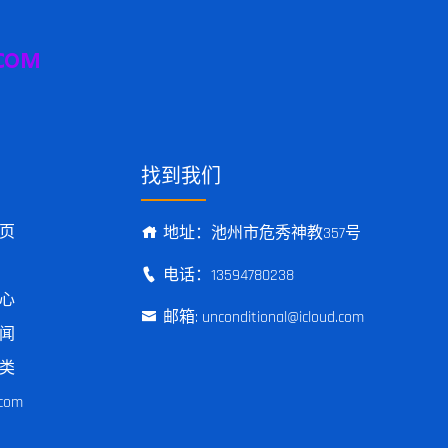
找到我们
页
地址：池州市危秀神教357号
电话：13594780238
心
邮箱: unconditional@icloud.com
闻
类
com