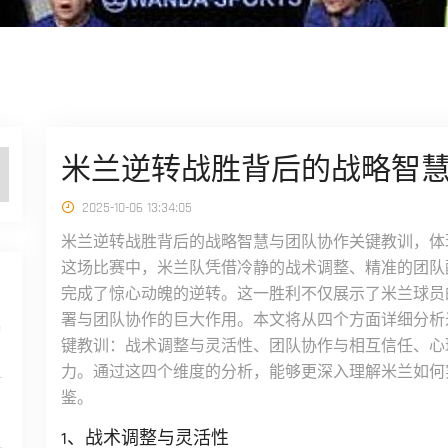
米兰逆转战胜背后的战略智
2025-10-06 13:34:05
米兰逆转战胜背后的战略智慧与团队协作关键教训，体
这场比赛中，米兰队凭借冷静的战术调整、精准的团队
完成了惊心动魄的逆转。这一胜利不仅展示了米兰球员
署与团队协作的巨大作用。本文将从四个方面详细分析
动
键教训：战术调整与灵活性、团队协作与相互信任、心
力。通过这四个维度的分析，能够更深入理解米兰如何
鉴。
1、战术调整与灵活性