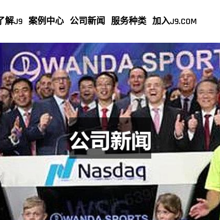
了解J9
案例中心
公司新闻
服务种类
加入J9.COM