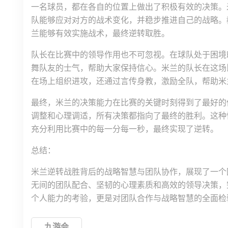
一名球员，都在各自的位置上做出了积极有效的决策。
队能够应对对方的战术变化，并稳步推进自己的战略。
兰能够有效实施战术，最终逆转取胜。
队长在比赛中的领导作用也不可忽视。在球队处于困境
舞队友的士气，帮助大家保持信心。米兰的队长在这场
在场上组织进攻，还通过言传身教，激励全队，帮助米
最终，米兰的决策能力在比赛的关键时刻得到了最好的
调整和心理调适，所有决策都指向了最终的胜利。这种
充分利用比赛中的每一分每一秒，最终实现了逆转。
总结：
米兰逆转战胜背后的战略智慧与团队协作，展现了一个
无间的团队配合、坚韧的心理素质和高效的领导决策，
个人能力的考验，更是对团队合作与战略智慧的全面检
九游会