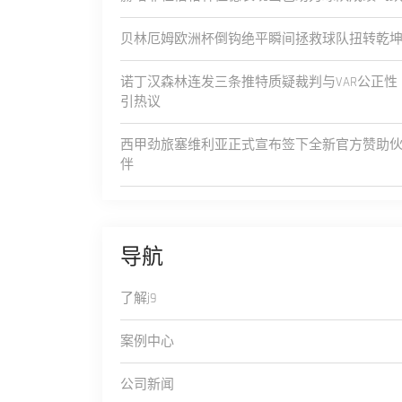
贝林厄姆欧洲杯倒钩绝平瞬间拯救球队扭转乾
诺丁汉森林连发三条推特质疑裁判与VAR公正性
引热议
西甲劲旅塞维利亚正式宣布签下全新官方赞助
伴
导航
了解j9
案例中心
公司新闻