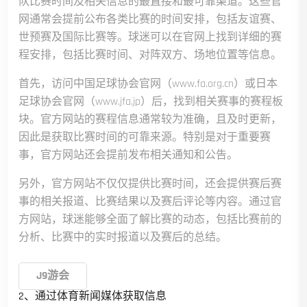
队比赛时间及相关信息的最直接和最可靠渠道。这些官
网通常会提前公布各类比赛的时间安排，包括友谊赛、
世预赛及国际比赛等。球迷可以在官网上找到详细的赛
程安排，包括比赛时间、对阵双方、场地位置等信息。
首先，访问中国足球协会官网（www.fa.org.cn）或日本
足球协会官网（www.jfa.jp）后，找到相关赛事的赛程板
块。官方网站的赛程信息通常较为准确，且及时更新，
因此是获取比赛时间的可靠来源。特别是对于重要赛
事，官方网站还会提前发布相关通知和公告。
另外，官方网站不仅仅提供比赛时间，还会提供赛后赛
事的相关报道、比赛结果以及赛后评论等内容。通过官
方网站，球迷能够全面了解比赛的动态，包括比赛前的
分析、比赛中的实时报道以及赛后的总结。
J9游会
2、通过体育新闻媒体获取信息