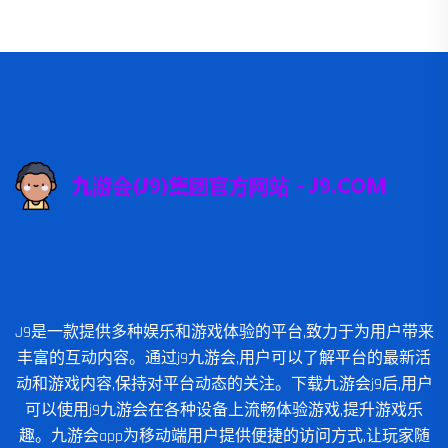
J9是一款提供多种娱乐和游戏体验的平台,致力于为用户带来
丰富的互动内容。通过j9九游会,用户可以了解平台的最新活
动和游戏内容,保持对平台动态的关注。下载九游会j9后,用户
可以使用j9九游会在各种设备上流畅体验游戏,提升游戏乐
趣。九游会app为移动端用户提供便捷的访问方式,让玩家随