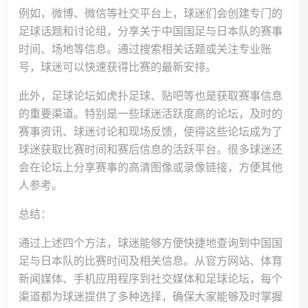
例如，微博、微信等社交平台上，球迷们会创建专门的
足球话题和讨论组，分享关于中国国足与日本队的赛事
时间、场地等信息。通过搜索相关话题或关注专业账
号，球迷可以快速获得比赛的最新安排。
此外，足球论坛如虎扑足球、贴吧等也是获取赛事信息
的重要渠道。特别是一些球迷活跃度高的论坛，及时的
赛事资讯、球迷讨论和现场反馈，使得这些论坛成为了
球迷获取比赛时间和赛后信息的活跃平台。很多球迷还
会在论坛上分享赛事的高清图像或录像链接，方便其他
人参考。
总结：
通过上述四个方法，球迷能够方便快捷地查询到中国国
足与日本队的比赛时间及相关信息。从官方网站、体育
新闻媒体、手机应用程序到社交媒体和足球论坛，每个
渠道都为球迷提供了多种选择，确保大家能够及时掌握