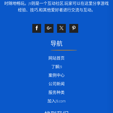
时随地畅玩。j9则是一个互动社区,玩家可以在这里分享游戏
经验、技巧,和其他爱好者进行交流与互动。
导航
网站首页
了解j9
案例中心
公司新闻
服务种类
加入j9.com