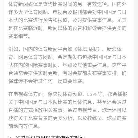
体育新闻媒体是查询比赛时间的另一有效途径。国内外
许多大型体育网站、电视台及报刊都会对中国国足与日
本队的比赛进行预告和报道，及时提供赛事信息。尤其
是在比赛临近时，新闻媒体的预告和解读会提供更多的
赛事细节。
例如，国内的体育新闻平台如《体坛周报》、新浪体
育、网易体育等网站，会定期发布包括中国国足与日本
队在内的国际赛事时间、地点及其他重要信息。这些平
台通常会提供实时更新，有时会提前发布赛事安排，确
保球迷不会错过任何一场重要比赛。
在电视媒体方面，像央视体育频道、ESPN等，都会播报
关于中国国足与日本队比赛的具体信息，甚至还会通过
直播的方式播放相关赛事。通过电视节目，球迷还可以
获得关于比赛背景的更多分析，以及教练员、球员的赛
前动向等信息。