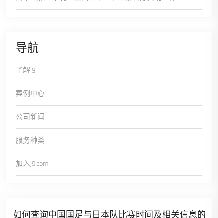
导航
了解j9
案例中心
公司新闻
服务种类
加入j9.com
如何查询中国国足与日本队比赛时间及相关信息的