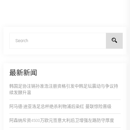
最新新闻
韩国足协注销孙准浩注册资格引发中韩足坛震动与争议持
续发酵升温
阿马德·迪亚洛足总杯绝杀利物浦后染红 曼联惊险晋级
阿森纳斥资4500万欧元签意大利后卫增强左路防守厚度