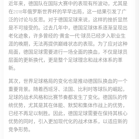
近年来，德国队在国际大赛中的表现有所波动，尤其是
在2018年俄罗斯世界杯的早早出局，这一结果引发了广
泛的讨论与反思。对于德国足球来说，这样的挫折显然
是不可接受的。过去几年中，德国足球体系逐渐呈现出
老化迹象，许多曾经的“黄金一代”球员已经步入职业生
涯的晚期，无法再提供巅峰状态的表现。为了应对这种
局面，德国足球需要进行一场全面的换血，不仅是球员
层面的更新换代，更是整个足球理念和战术体系的革
新。
其次，世界足球格局的变化也是推动德国队换血的一个
重要背景。随着西班牙、法国、比利时等球队的崛起，
足球的战术风格和比赛节奏都发生了变化。德国队的传
统优势，尤其是其在体能、默契和集体作战上的优势，
已经不再足以制胜。因此，德国足球需要在保持其核心
优势的同时，引入更加现代化的战术体系，以适应新的
竞争形势。