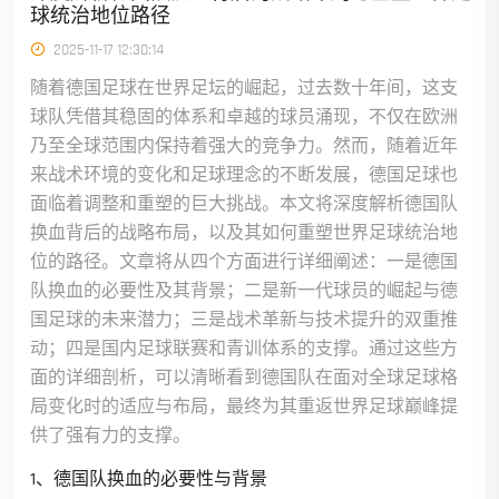
球统治地位路径
2025-11-17 12:30:14
随着德国足球在世界足坛的崛起，过去数十年间，这支
球队凭借其稳固的体系和卓越的球员涌现，不仅在欧洲
乃至全球范围内保持着强大的竞争力。然而，随着近年
来战术环境的变化和足球理念的不断发展，德国足球也
面临着调整和重塑的巨大挑战。本文将深度解析德国队
换血背后的战略布局，以及其如何重塑世界足球统治地
位的路径。文章将从四个方面进行详细阐述：一是德国
队换血的必要性及其背景；二是新一代球员的崛起与德
国足球的未来潜力；三是战术革新与技术提升的双重推
动；四是国内足球联赛和青训体系的支撑。通过这些方
面的详细剖析，可以清晰看到德国队在面对全球足球格
局变化时的适应与布局，最终为其重返世界足球巅峰提
供了强有力的支撑。
1、德国队换血的必要性与背景