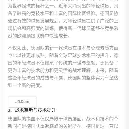
为世界足球的标杆之一。近年来涌现出的年轻球员，具
备了较高的竞技水平和丰富的国际比赛经验。德国足协
通过有效的球员发展规划，为年轻球员提供了广泛的上
场机会和高强度的训练，使得新一代球员能够在竞争激
烈的欧洲顶级联赛中快速成长。
不仅如此，德国队的新一代球员在技术与心理素质方面
也比以往更加成熟。随着全球足球技术水平的提升，德
国的年轻球员不仅继承了传统的严谨与坚韧，更具备了
更为丰富的技术能力和更灵活的战术理解。未来，随着
这些年轻球员的成熟与积累，德国队的整体实力有望达
到一个新的高度。
J9.com
3、战术革新与技术提升
德国队的换血不仅仅局限于球员层面，战术和技术的革
新同样是德国队重返巅峰的关键所在。德国足球一直以