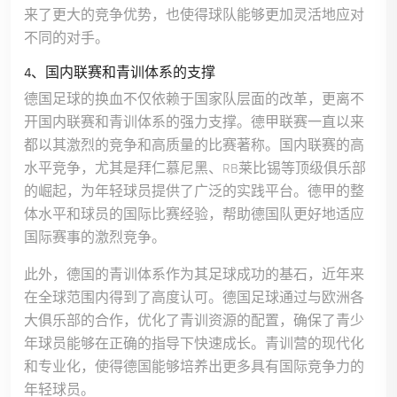
来了更大的竞争优势，也使得球队能够更加灵活地应对
不同的对手。
4、国内联赛和青训体系的支撑
德国足球的换血不仅依赖于国家队层面的改革，更离不
开国内联赛和青训体系的强力支撑。德甲联赛一直以来
都以其激烈的竞争和高质量的比赛著称。国内联赛的高
水平竞争，尤其是拜仁慕尼黑、RB莱比锡等顶级俱乐部
的崛起，为年轻球员提供了广泛的实践平台。德甲的整
体水平和球员的国际比赛经验，帮助德国队更好地适应
国际赛事的激烈竞争。
此外，德国的青训体系作为其足球成功的基石，近年来
在全球范围内得到了高度认可。德国足球通过与欧洲各
大俱乐部的合作，优化了青训资源的配置，确保了青少
年球员能够在正确的指导下快速成长。青训营的现代化
和专业化，使得德国能够培养出更多具有国际竞争力的
年轻球员。