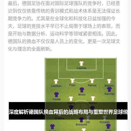
最后，德国足协在面对国际足球强队的竞争时，已经意
识到仅仅依靠传统的青训模式和战术体系是无法保证长
期竞争力的。尤其是在全球化和科技化日益加强的今
天，足球的竞技水平早已不止局限于球场上的表现，而
是开始与数据分析、运动科学等领域紧密相连。因此，
德国队的换血不仅仅是人员上的变化，更是一次足球文
化与理念的全面刷新。