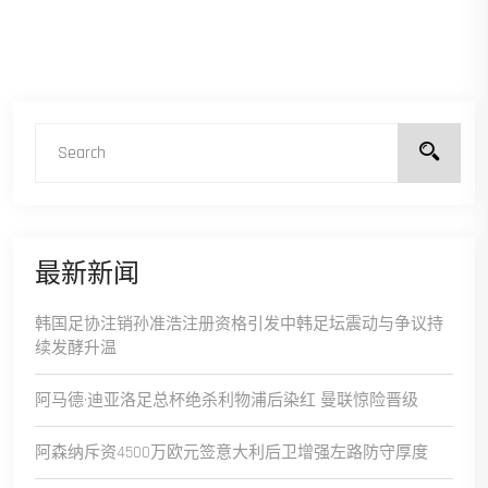
最新新闻
韩国足协注销孙准浩注册资格引发中韩足坛震动与争议持
续发酵升温
阿马德·迪亚洛足总杯绝杀利物浦后染红 曼联惊险晋级
阿森纳斥资4500万欧元签意大利后卫增强左路防守厚度