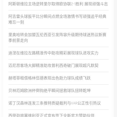
阿斯顿维拉主场逆转里尔取得欧协联2-1胜利 展现顽强斗志
阿吉雷头球扳平比分瞬间点燃全场激情书写顽强追平经典
难忘一刻
里奥哈转会加盟瓦伦西亚引发阵容升级期待球迷热议新赛
季前景走向
迪涅在维拉左路精准传中助攻精彩展现球队进攻实力
迈尼昂客场大脚精准助攻普利西奇破门展现超凡默契
赫塔菲租借格林伍德表现出色助力球队成绩飞跃
贝林厄姆欧洲杯倒钩绝平瞬间拯救球队扭转乾坤
诺丁汉森林连发三条推特质疑裁判与VAR公正性引热议
西甲劲旅塞维利亚正式宣布签下全新官方赞助伙伴