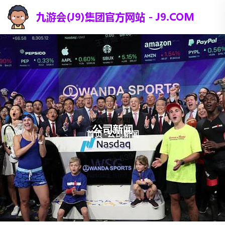
公司新闻
首页
-
公司新闻