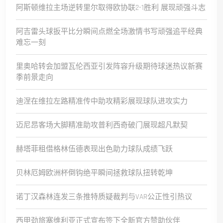
阿斯顿维拉主场逆转里尔取得欧协联2-1胜利 展现顽强斗志
阿吉雷头球扳平比分瞬间点燃全场激情书写顽强追平经典
难忘一刻
里奥哈转会加盟瓦伦西亚引发阵容升级期待球迷热议新赛
季前景走向
迪涅在维拉左路精准传中助攻精彩展现球队进攻实力
迈尼昂客场大脚精准助攻普利西奇破门展现超凡默契
赫塔菲租借格林伍德表现出色助力球队成绩飞跃
贝林厄姆欧洲杯倒钩绝平瞬间拯救球队扭转乾坤
诺丁汉森林连发三条推特质疑裁判与VAR公正性引热议
西甲劲旅塞维利亚正式宣布签下全新官方赞助伙伴