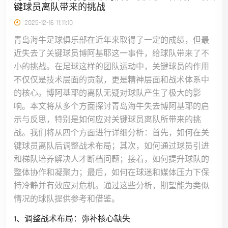
键球员离队带来的挑战
2025-12-16 11:11:10
青岛海牛足球俱乐部在近年来取得了一定的成绩，但最
近失去了关键球员博阿基耶这一事件，给球队带来了不
小的挑战。在足球这样的团队运动中，关键球员的作用
不仅仅是技术层面的贡献，更是精神层面和战术体系中
的核心。博阿基耶的离队无疑对球队产生了极大的影
响。本文将从多个方面探讨青岛海牛失去博阿基耶的启
示与反思，特别是如何应对关键球员离队所带来的挑
战。我们将从四个方面进行详细分析：首先，如何在关
键球员离队后调整战术布局；其次，如何通过球员引进
和梯队培养解决人才断档问题；接着，如何提升球队的
整体协作和凝聚力；最后，如何在球迷和媒体压力下保
持冷静并有效应对危机。通过这些分析，期望能为类似
情况的球队提供参考和借鉴。
1、调整战术布局：弥补核心缺失