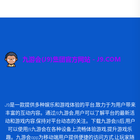
J9是一款提供多种娱乐和游戏体验的平台,致力于为用户带来
丰富的互动内容。通过j9九游会,用户可以了解平台的最新活
动和游戏内容,保持对平台动态的关注。下载九游会j9后,用户
可以使用j9九游会在各种设备上流畅体验游戏,提升游戏乐
趣。九游会app为移动端用户提供便捷的访问方式,让玩家随