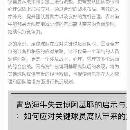
仅需要从战术和引援上进行调整，更需要从团队协作和
心理调适上加强应对。通过合理的战术布局、有效的人
才补充、提升团队凝聚力以及良好的危机管理，青岛海
牛能够最大限度地减少博阿基耶离队带来的负面影响，
继续保持竞争力。
总的来说，足球球队在应对关键球员离队时，需要全方
位的准备和积极的应对策略。这不仅是一个单纯的人员
调整问题，更是一个涉及战术、心理、管理等多个层面
的综合挑战。青岛海牛在博阿基耶离队后的表现，将为
其他球队提供宝贵的经验教训，也促使俱乐部在人才管
理和团队建设方面进行长远规划。