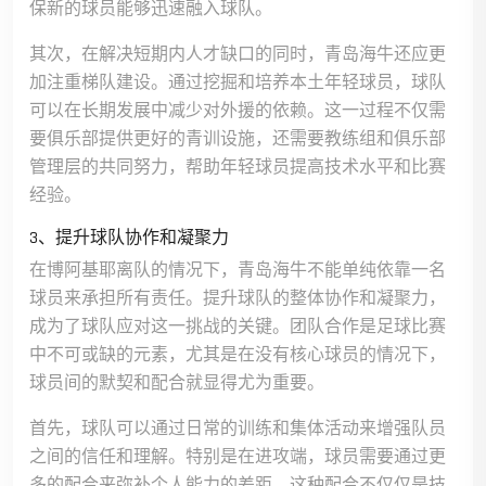
保新的球员能够迅速融入球队。
其次，在解决短期内人才缺口的同时，青岛海牛还应更
加注重梯队建设。通过挖掘和培养本土年轻球员，球队
可以在长期发展中减少对外援的依赖。这一过程不仅需
要俱乐部提供更好的青训设施，还需要教练组和俱乐部
管理层的共同努力，帮助年轻球员提高技术水平和比赛
经验。
3、提升球队协作和凝聚力
在博阿基耶离队的情况下，青岛海牛不能单纯依靠一名
球员来承担所有责任。提升球队的整体协作和凝聚力，
成为了球队应对这一挑战的关键。团队合作是足球比赛
中不可或缺的元素，尤其是在没有核心球员的情况下，
球员间的默契和配合就显得尤为重要。
首先，球队可以通过日常的训练和集体活动来增强队员
之间的信任和理解。特别是在进攻端，球员需要通过更
多的配合来弥补个人能力的差距。这种配合不仅仅是技