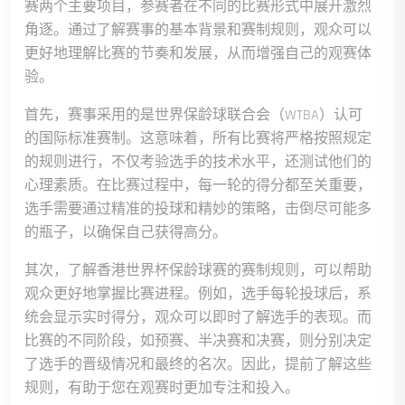
赛两个主要项目，参赛者在不同的比赛形式中展开激烈
角逐。通过了解赛事的基本背景和赛制规则，观众可以
更好地理解比赛的节奏和发展，从而增强自己的观赛体
验。
首先，赛事采用的是世界保龄球联合会（WTBA）认可
的国际标准赛制。这意味着，所有比赛将严格按照规定
的规则进行，不仅考验选手的技术水平，还测试他们的
心理素质。在比赛过程中，每一轮的得分都至关重要，
选手需要通过精准的投球和精妙的策略，击倒尽可能多
的瓶子，以确保自己获得高分。
其次，了解香港世界杯保龄球赛的赛制规则，可以帮助
观众更好地掌握比赛进程。例如，选手每轮投球后，系
统会显示实时得分，观众可以即时了解选手的表现。而
比赛的不同阶段，如预赛、半决赛和决赛，则分别决定
了选手的晋级情况和最终的名次。因此，提前了解这些
规则，有助于您在观赛时更加专注和投入。