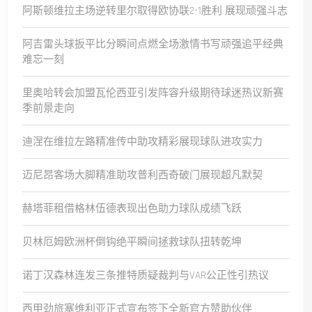
阿斯顿维拉主场逆转里尔取得欧协联2-1胜利 展现顽强斗志
阿吉雷头球扳平比分瞬间点燃全场激情书写顽强追平经典
难忘一刻
里奥哈转会加盟瓦伦西亚引发阵容升级期待球迷热议新赛
季前景走向
迪涅在维拉左路精准传中助攻精彩展现球队进攻实力
迈尼昂客场大脚精准助攻普利西奇破门展现超凡默契
赫塔菲租借格林伍德表现出色助力球队成绩飞跃
贝林厄姆欧洲杯倒钩绝平瞬间拯救球队扭转乾坤
诺丁汉森林连发三条推特质疑裁判与VAR公正性引热议
西甲劲旅塞维利亚正式宣布签下全新官方赞助伙伴