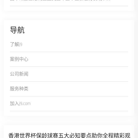
导航
了解j9
案例中心
公司新闻
服务种类
加入j9.com
香港世界杯保龄球赛五大必知要点助你全程精彩观