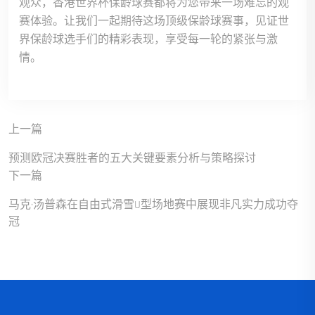
观众，香港世界杯保龄球赛都将为您带来一场难忘的观
赛体验。让我们一起期待这场顶级保龄球赛事，见证世
界保龄球选手们的精彩表现，享受每一轮的紧张与激
情。
上一篇
预测欧冠决赛胜者的五大关键要素分析与策略探讨
下一篇
马克·汤普森在自由式滑雪U型场地赛中展现非凡实力成功夺
冠