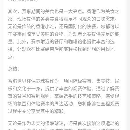
其次，赛事期间的美食也是一大亮点。香港作为美食之
都，现场提供的各类美食将满足不同观众的口味需求。
无论是传统的香港小吃，还是国际化的快餐，您都可以
在赛事间隙享受美味的食物，为观看比赛提供充足的能
量。此外，赛事附近的餐厅和咖啡馆也提供丰富的选
择，让观众在比赛结束后能够轻松找到理想的用餐地
点。
总结：
香港世界杯保龄球赛作为一项国际级赛事，集竞技、娱
乐和文化于一身，提供了丰富的观赛体验。通过了解赛
事的背景和赛制规则，掌握选手的技艺和策略，感受现
场的氛围和体验赛事的周边活动，您将能够在全程观赛
过程中充分享受其中的精彩。
无论是作为忠实的保龄球迷，还是首次接触这项运动的