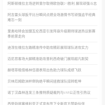
阿斯顿维拉主场逆转里尔取得欧协联2-1胜利 展现顽强斗志
阿吉雷头球扳平比分瞬间点燃全场激情书写顽强追平经典
难忘一刻
里奥哈转会加盟瓦伦西亚引发阵容升级期待球迷热议新赛
季前景走向
迪涅在维拉左路精准传中助攻精彩展现球队进攻实力
迈尼昂客场大脚精准助攻普利西奇破门展现超凡默契
赫塔菲租借格林伍德表现出色助力球队成绩飞跃
贝林厄姆欧洲杯倒钩绝平瞬间拯救球队扭转乾坤
诺丁汉森林连发三条推特质疑裁判与VAR公正性引热议
西甲劲旅塞维利亚正式宣布签下全新官方赞助伙伴