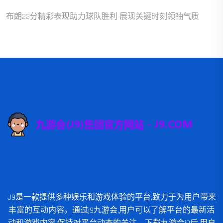
布朗23分精彩表现助力球队胜利 展现关键时刻领袖气质
J9是一款提供多种娱乐和游戏体验的平台,致力于为用户带来
丰富的互动内容。通过j9九游会,用户可以了解平台的最新活