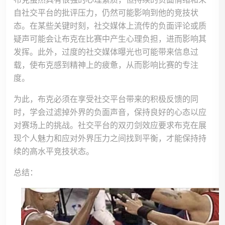
布克虽然具有很强的心理素质，但持续的负面情绪和来
自社交平台的批评压力，仍然可能影响到他的竞技状
态。在某些关键时刻，社交媒体上流传的负面评论或质
疑声可能会让布克在比赛中产生心理负担，进而影响其
发挥。此外，过度的社交媒体曝光也可能带来信息过
载，使布克感到精神上的疲惫，从而影响比赛的专注
度。
为此，布克必须在享受社交平台带来的积极反馈的同
时，学会过滤掉外界的负面声音，保持良好的心态以应
对赛场上的挑战。社交平台的双刃剑效应要求布克在展
现个人魅力和应对外界压力之间找到平衡，才能保持持
续的高水平竞技状态。
总结：