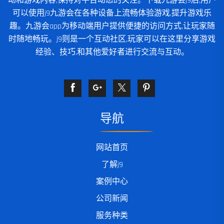
动和游戏内容,保持对平台动态的关注。下载九游会j9后,用户
可以使用j9九游会在各种设备上流畅体验游戏,提升游戏乐
趣。九游会app为移动端用户提供便捷的访问方式,让玩家随
时随地畅玩。j9则是一个互动社区,玩家可以在这里分享游戏
经验、技巧,和其他爱好者进行交流与互动。
导航
网站首页
了解j9
案例中心
公司新闻
服务种类