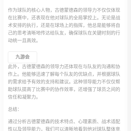
作为球队的核心人物，古德蒙德森的领导力不仅仅体现
在比赛中，还表现在他对球队的全局掌控上。无论是战
术安排的执行，还是在球场上的指挥，他总是能够将自
己的思考清晰地传达给队友，确保球队在关键时刻的行
动统一且高效。
九游会
此外，古德蒙德森的领导力还体现在与队友的沟通和协
作上。他能够迅速了解每个队友的优缺点，并根据球队
的需求给予有效的支持和建议。这种领导能力不仅仅帮
助球队提高了比赛中的协作效率，还增强了球员之间的
信任和凝聚力。
总结：
通过分析古德蒙德森的技术特点、心理素质、战术适配
性以及领导能力，我们可以清晰地看到他对球队整体竞