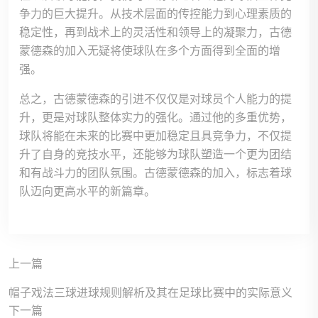
争力的巨大提升。从技术层面的传控能力到心理素质的
稳定性，再到战术上的灵活性和领导上的凝聚力，古德
蒙德森的加入无疑将使球队在多个方面得到全面的增
强。
总之，古德蒙德森的引进不仅仅是对球员个人能力的提
升，更是对球队整体实力的强化。通过他的多重优势，
球队将能在未来的比赛中更加稳定且具竞争力，不仅提
升了自身的竞技水平，还能够为球队塑造一个更为团结
和有战斗力的团队氛围。古德蒙德森的加入，标志着球
队迈向更高水平的新篇章。
上一篇
帽子戏法三球进球规则解析及其在足球比赛中的实际意义
下一篇