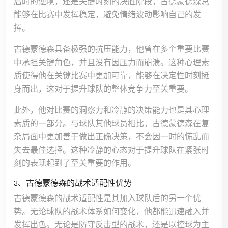
后时的逆境，还是关键时刻的决胜阶段，古德蒙德森总
能够在比赛中发挥稳定，避免情绪波动影响自己的发
挥。
古德蒙德森具备极强的抗压能力，他曾在多个重要比赛
中承担关键角色，并且没有因压力而崩溃。这种心理素
质使得他在关键比赛中更加可靠，能够在决定性时刻挺
身而出，这对于提升球队的整体竞争力至关重要。
此外，他对比赛的洞察力和冷静的决策能力也是其心理
素质的一部分。与球队其他球员相比，古德蒙德森在复
杂局面中更加善于做出正确决策，不会因一时的慌乱而
失去最佳选择。这种冷静的心态对于提升球队在紧张时
刻的表现起到了至关重要的作用。
3、古德蒙德森的战术适配性优势
古德蒙德森的战术适配性是其加入球队后的另一个优
势。无论球队的战术体系如何变化，他都能迅速融入并
发挥出色。无论是防守反击型的战术，还是以控球为主