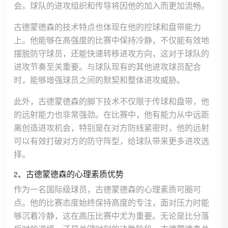
会。球队的进攻组织和传导将因他的加入而更加流畅。
古德蒙德森的技术特点也体现在他的控球和盘带能力
上。他能够在高强度的比赛中保持冷静，不仅能有效地
摆脱防守球员，还能快速转移进攻方向，这对于球队的
进攻节奏至关重要。与球队现有的其他进攻球员配合
时，能够增强球员之间的默契和整体进攻威胁。
此外，古德蒙德森的脚下技术不仅限于传球和盘带，他
的远射能力也非常强劲。在比赛中，他有能力从中远距
离创造进攻机会，特别是在对方防线紧密时，他的远射
可以有效打破对方的防守阵型，给球队带来更多进攻选
择。
2、古德蒙德森的心理素质优势
作为一名国际级球员，古德蒙德森的心理素质可圈可
点。他的比赛态度始终保持高度的专注，面对压力时能
够沉着冷静，这在高压比赛中尤为重要。无论是比分落