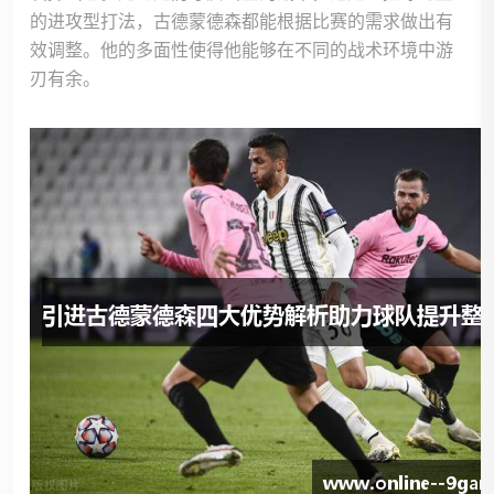
的进攻型打法，古德蒙德森都能根据比赛的需求做出有
效调整。他的多面性使得他能够在不同的战术环境中游
刃有余。