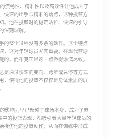
篮的流畅性、精准性以及高效性让他成为了
、快速的出手与精准的落点，这种投篮方
知。他在投篮时的稳定站位、快速的引导
的深刻理解。
手的整个过程没有多余的动作。这个特点
速，这对年轻球员尤其重要。在现代篮球
键的，而布克正是这一点做得淋漓尽致。
总是通过快速的变向、跨步或急停等方式
用，使得他的投篮不仅仅是身体素质的展
。
它的影响力早已超越了球场本身，成为了篮
比赛中的投篮表现，都吸引着大量年轻球员的
始模仿他的投篮动作，从而在训练中形成