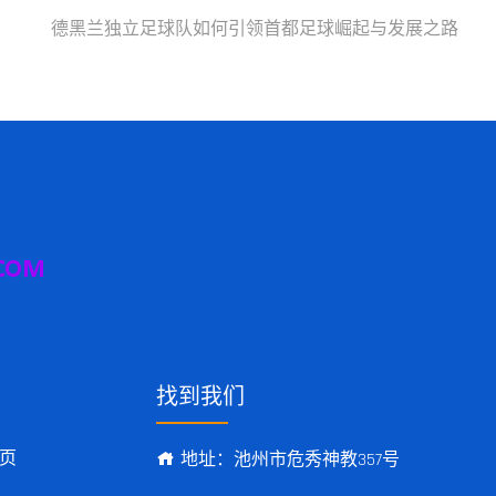
德黑兰独立足球队如何引领首都足球崛起与发展之路
找到我们
页
地址：池州市危秀神教357号