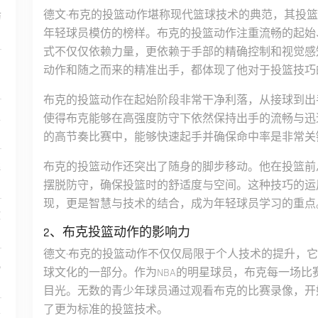
德文·布克的投篮动作堪称现代篮球技术的典范，其投
防
年轻球员模仿的榜样。布克的投篮动作注重流畅的起始
式不仅仅依赖力量，更依赖于手部的精确控制和视觉感
动作和随之而来的精准出手，都体现了他对于投篮技巧
布克的投篮动作在起始阶段非常干净利落，从接球到出
强
使得布克能够在高强度防守下依然保持出手的流畅与迅
的高节奏比赛中，能够快速起手并确保命中率是非常关
迷
布克的投篮动作还突出了随身的脚步移动。他在投篮前
摆脱防守，确保投篮时的舒适度与空间。这种技巧的运
现，更是智慧与技术的结合，成为年轻球员学习的重点
攻
2、布克投篮动作的影响力
德文·布克的投篮动作不仅仅局限于个人技术的提升，
凡
球文化的一部分。作为NBA的明星球员，布克每一场
目光。无数的青少年球员通过观看布克的比赛录像，开
了更为标准的投篮技术。
跃