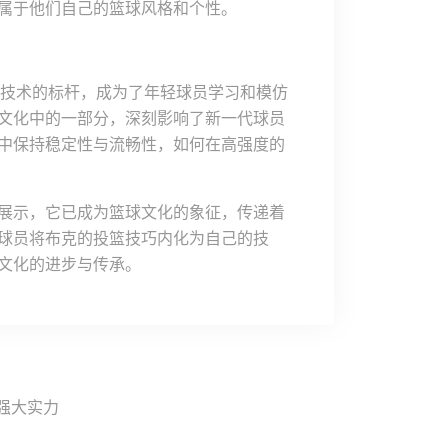
属于他们自己的篮球风格和个性。
球技术的标杆，成为了年轻球员学习和模仿
文化中的一部分，深刻影响了新一代球员
中保持稳定性与流畅性，如何在高强度的
展示，它已成为篮球文化的象征，传递着
球员将布克的投篮技巧内化为自己的技
文化的进步与传承。
强大实力