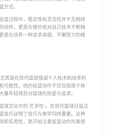
篮方式。
投篮过程中，稳定性和灵活性并不互相排
的动作，更是在模仿他对自己技术不断精
更是在培养一种追求卓越、不懈努力的精
，尤其是在现代篮球强调个人技术和效率的
和可能性。他的投篮动作不仅仅局限于体
大量年轻球员对篮球的热爱与追求。
篮球文化中的“艺术性”。在现代篮球日益注
篮技巧证明了技巧与美学同样重要。这种
效和实用性，更开始注重投篮动作的美感