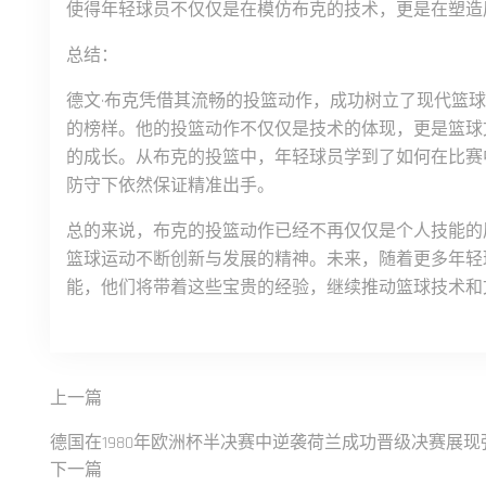
使得年轻球员不仅仅是在模仿布克的技术，更是在塑造
总结：
德文·布克凭借其流畅的投篮动作，成功树立了现代篮
的榜样。他的投篮动作不仅仅是技术的体现，更是篮球
的成长。从布克的投篮中，年轻球员学到了如何在比赛
防守下依然保证精准出手。
总的来说，布克的投篮动作已经不再仅仅是个人技能的
篮球运动不断创新与发展的精神。未来，随着更多年轻
能，他们将带着这些宝贵的经验，继续推动篮球技术和
上一篇
德国在1980年欧洲杯半决赛中逆袭荷兰成功晋级决赛展现
下一篇