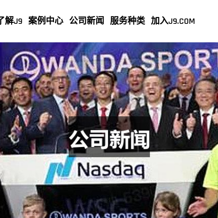
了解J9
案例中心
公司新闻
服务种类
加入J9.COM