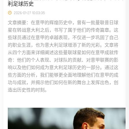
利足球历史
2026-01-27 10:03:35
文章摘要：在意甲的辉煌历史中，曾有一批曼联昔日球
星在转战意大利之后，书写了属于他们的传奇篇章。这
些球员通过在意甲的卓越表现，不仅进一步巩固了自己
的职业生涯，也为意大利足球增添了新的光彩。文章将
从四个方面来详细阐述这些曼联球星如何在意甲成就传
奇：他们的个人表现、对球队的贡献、对意甲联赛的影
响以及他们如何成为意大利足球历史的一部分。通过这
些方面的分析，我们能够更全面地理解他们在意甲的成
功与成就，并揭示他们如何在新的舞台上发挥出色，创
造出历史性的时刻。