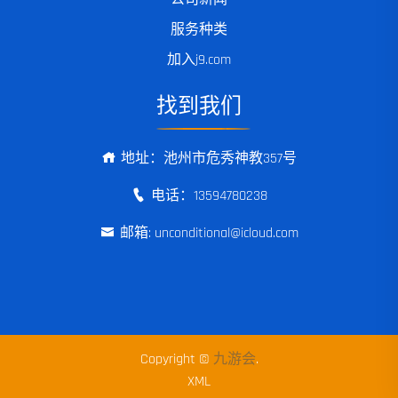
服务种类
加入j9.com
找到我们
地址：池州市危秀神教357号
电话：13594780238
邮箱: unconditional@icloud.com
Copyright ©
九游会
.
XML