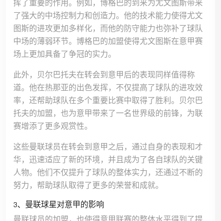
挥了重要的作用。例如，博格巴的到来为尤文图斯带来
了强大的中场控制力和创造力。他的技术能力使得尤文
图斯的进攻更加多样化，而他的防守能力也弥补了球队
中场的薄弱环节。博格巴的加盟使得尤文图斯在意甲赛
场上更加具备了争冠的实力。
此外，贝尔巴托夫在转会到意甲后的表现同样值得称
道。他在热那亚的出色发挥，不仅提高了球队的进攻效
率，还帮助球队在多个重要比赛中取得了胜利。贝尔巴
托夫的加盟，也为意甲带来了一名世界级的前锋，为联
赛增添了更多观赏性。
这些曼联球员在转会到意甲之后，通过自身的表现和才
华，迅速适应了新的环境，并且成为了各自球队的关键
人物。他们不仅提升了球队的整体实力，还通过不断的
努力，帮助球队取得了更多的荣誉和成就。
3、曼联球星对意甲的影响
曼联球员的加盟，也使得意甲联赛的整体水平得到了提