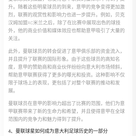
升。随着这些明星球员的到来，意甲的竞争变得更加激
烈，联赛的观赏性和影响力也进一步提升。例如，贝克
汉姆加盟AC米兰之后，除了在比赛中展现出色的球技
外，他的商业价值和媒体效应也帮助意甲吸引了大量的
关注。
此外，曼联球员的转会促进了意甲俱乐部的资金流入，
并且提升了联赛的国际形象。由于这些球员的高知名
度，意甲的赞助商和商业伙伴纷纷向意大利市场倾斜，
帮助意甲联赛获得了更多的曝光和投资。这种影响不仅
限于球场上的表现，更包括了对整个联赛的推动和发
展。
曼联球员在意甲的影响力超出了比赛的范围，他们为意
甲联赛带来了新的生命力和希望，并且使得意甲在全球
范围内的竞争力和魅力得到了提升。
4、曼联球星如何成为意大利足球历史的一部分