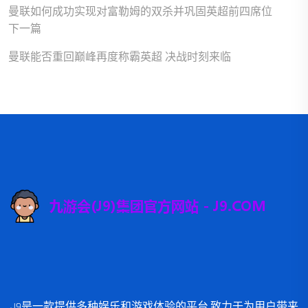
曼联如何成功实现对富勒姆的双杀并巩固英超前四席位
下一篇
曼联能否重回巅峰再度称霸英超 决战时刻来临
J9是一款提供多种娱乐和游戏体验的平台,致力于为用户带来