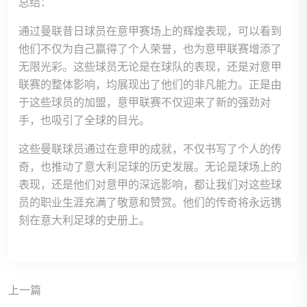
总结：
通过曼联昔日球员在意甲赛场上的辉煌表现，可以看到
他们不仅为自己赢得了个人荣誉，也为意甲联赛增添了
无限光彩。这些球员无论是在球队的表现，还是对意甲
联赛的整体影响，均展现出了他们的非凡能力。正是由
于这些球员的加盟，意甲联赛不仅迎来了新的强劲对
手，也吸引了全球的目光。
这些曼联球员通过在意甲的成就，不仅书写了个人的传
奇，也推动了意大利足球的历史发展。无论是球场上的
表现，还是他们对意甲的深远影响，都让我们对这些球
员的职业生涯充满了敬意和赞赏。他们的传奇将永远镌
刻在意大利足球的史册上。
上一篇