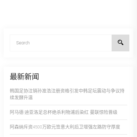
最新新闻
韩国足协注销孙准浩注册资格引发中韩足坛震动与争议持
续发酵升温
阿马德·迪亚洛足总杯绝杀利物浦后染红 曼联惊险晋级
阿森纳斥资4500万欧元签意大利后卫增强左路防守厚度