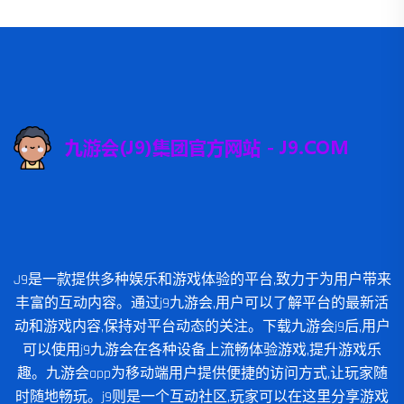
J9是一款提供多种娱乐和游戏体验的平台,致力于为用户带来
丰富的互动内容。通过j9九游会,用户可以了解平台的最新活
动和游戏内容,保持对平台动态的关注。下载九游会j9后,用户
可以使用j9九游会在各种设备上流畅体验游戏,提升游戏乐
趣。九游会app为移动端用户提供便捷的访问方式,让玩家随
时随地畅玩。j9则是一个互动社区,玩家可以在这里分享游戏