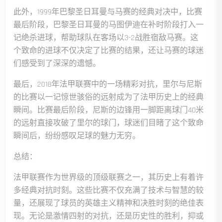
此外，1999年巴黎圣日耳曼与马赛的经典对决中，比赛
最后阶段，巴黎圣日耳曼的马图伊迪在补时阶段打入一
记绝杀进球，帮助球队在客场以3-2战胜宿敌马赛。这
个致命的进球不仅决定了比赛的结果，还让马赛的球迷
们感受到了深深的遗憾。
最后，2018年法甲联赛中的一场精彩对抗，里尔与尼斯
的比赛以一记惊世骇俗的远射成为了法甲历史上的经典
瞬间。比赛最后阶段，尼斯的边锋用一脚距离球门40米
的远射直接攻破了里尔的球门，球迷们目睹了这个致命
瞬间后，纷纷感叹足球的魅力无穷。
总结：
法甲联赛作为世界级的顶级联赛之一，其历史上有着许
多经典对抗时刻。这些比赛不仅充满了技术与智慧的较
量，还展现了球员的英雄主义精神和决胜时刻的绝佳表
现。无论是激情四射的对抗，还是历史性的胜利，抑或