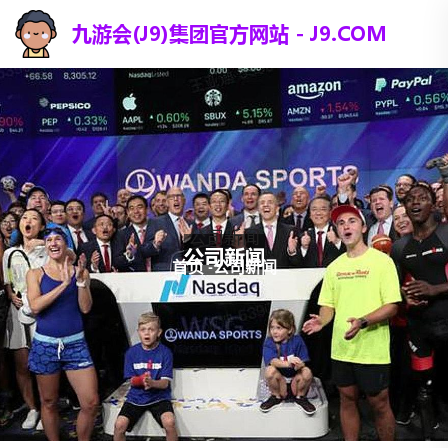
公司新闻
首页
-
公司新闻