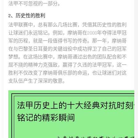
法甲不可忽视的一部分。
2、历史性的胜利
法甲联赛中，总有那么几场比赛，凭借其历史性的胜利
让球迷们永远铭记。例如，摩纳哥在2000年夺得法甲冠
军的历程，就是一段值得书写的传奇。那一年，摩纳哥
在与巴黎圣日耳曼的关键战役中成功捍卫了自己的冠军
梦想。在这场比赛中，摩纳哥通过出色的团队配合和不
屈不挠的精神力克强敌，赢得了久违的法甲冠军，这一
胜利不仅改变了摩纳哥俱乐部的命运，也让球迷们对这
支队伍产生了深深的敬意。