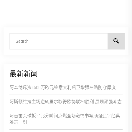
最新新闻
阿森纳斥资4500万欧元签意大利后卫增强左路防守厚度
阿斯顿维拉主场逆转里尔取得欧协联2-1胜利 展现顽强斗志
阿吉雷头球扳平比分瞬间点燃全场激情书写顽强追平经典
难忘一刻