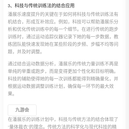
3、科技与传统训练法的结合应用
潘展乐速度提升的关键在于如何将科技与传统训练法有
机结合，形成互补效应。例如，科技可以帮助潘展乐分
析和优化传统训练中的每一个细节。在进行传统的跑步
训练时，通过运动追踪仪器记录下她的每一步数据，教
练团队能快速发现她在某些阶段的步频、步幅不均等问
题，并及时调整。
通过结合运动数据分析，潘展乐的传统力量训练不再是
单纯的举重或跑步，而是变得更加个性化和目标明确。
科技的辅助使得她的每一次训练都能得到精确量化，并
根据运动数据调整训练计划，确保每一环节的最大效
果。
九游会
在潘展乐的训练计划中，科技与传统方法的结合体现了
“量体裁衣”的理念。传统方法的科学化与现代科技的精