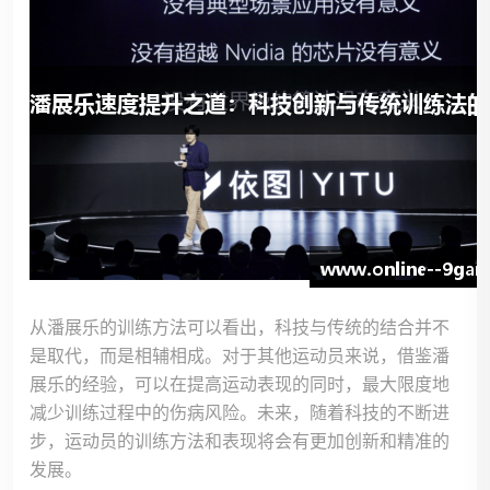
从潘展乐的训练方法可以看出，科技与传统的结合并不
是取代，而是相辅相成。对于其他运动员来说，借鉴潘
展乐的经验，可以在提高运动表现的同时，最大限度地
减少训练过程中的伤病风险。未来，随着科技的不断进
步，运动员的训练方法和表现将会有更加创新和精准的
发展。