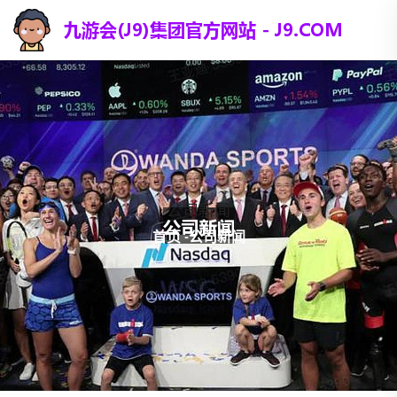
公司新闻
首页
-
公司新闻