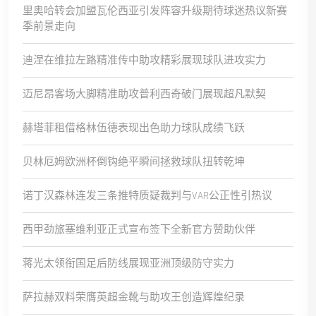
里奥哈转会加盟瓦伦西亚引发阵容升级期待球迷热议新赛
季前景走向
迪涅在维拉左路精准传中助攻精彩展现球队进攻实力
迈尼昂客场大脚精准助攻普利西奇破门展现超凡默契
赫塔菲租借格林伍德表现出色助力球队成绩飞跃
贝林厄姆欧洲杯倒钩绝平瞬间拯救球队扭转乾坤
诺丁汉森林连发三条推特质疑裁判与VAR公正性引热议
西甲劲旅塞维利亚正式宣布签下全新官方赞助伙伴
蒋光太领衔国足后防线展现亚洲顶级防守实力
萨拉赫双料荣膺英超金靴与助攻王创造辉煌纪录