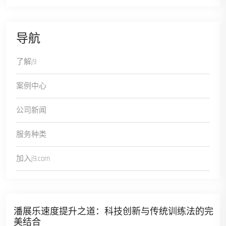
导航
了解j9
案例中心
公司新闻
服务种类
加入j9.com
潘展乐速度提升之道：科技创新与传统训练法的完
美结合