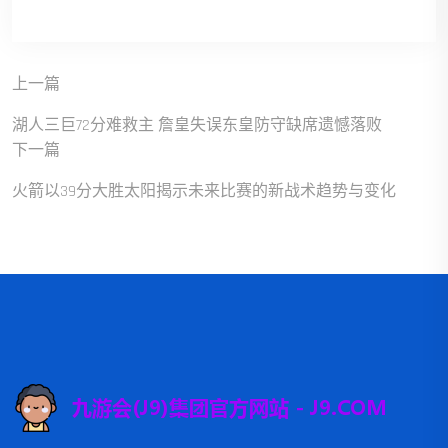
上一篇
湖人三巨72分难救主 詹皇失误东皇防守缺席遗憾落败
下一篇
火箭以39分大胜太阳揭示未来比赛的新战术趋势与变化