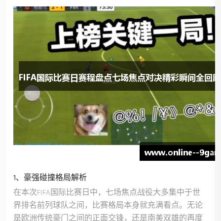
1、豪强碰撞格局解析
在本次FIFA国际比赛日中，七场焦点战役大多集中于世
界排名前列球队之间，比赛格局本身就充满看点。无论
是欧洲传统豪门之间的正面交锋，还是南美双雄的再度