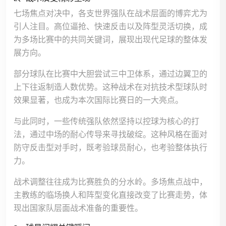
七场焦点对决中，各支世界强队在战术层面的博弈尤为
引人注目。高位逼抢、快速反击以及阵型灵活切换，成
为多场比赛中的共同关键词，展现出现代足球的整体发
展方向。
部分球队在比赛中大胆尝试三中卫体系，通过边翼卫的
上下往返制造人数优势。这种战术在对抗技术型球队时
效果显著，也成为本次国际比赛日的一大亮点。
与此同时，一些传统强队依然坚持以控球为核心的打
法，通过中场的耐心传导来寻找破绽。这种风格在面对
防守反击型对手时，既考验球员耐心，也考验整体执行
力。
战术调整往往成为比赛胜负的分水岭。多场焦点战中，
主教练的临场换人和阵型变化直接改变了比赛走势，体
现出国家队层面战术准备的重要性。