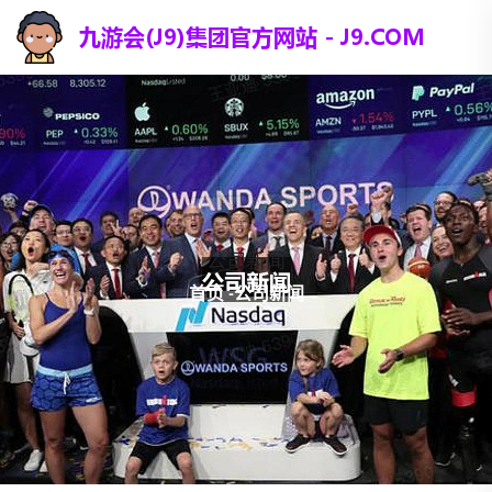
公司新闻
首页
-
公司新闻