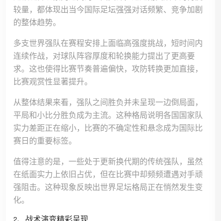
较量，都体现出当今国际足坛强强对话频繁、竞争加剧
的整体趋势。
多支世界强队在赛程安排上面临高强度挑战，短时间内
连续作战，对球队阵容厚度和轮换能力提出了更高要
求。这也使得比赛节奏普遍偏快，攻防转换更加直接，
比赛观赏性显著提升。
从整体结果来看，强队之间胜负并未呈现一边倒局面，
平局和小比分胜负成为主流。这种格局说明各国国家队
实力差距正在缩小，比赛的不确定性和悬念成为国际比
赛日的重要标签。
值得注意的是，一些处于更新换代期的传统强队，虽然
在纸面实力上依旧占优，但在比赛中却频频遭遇对手顽
强阻击。这种现象反映出世界足坛格局正在悄然发生变
化。
2、战术演变精彩呈现