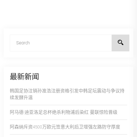
最新新闻
韩国足协注销孙准浩注册资格引发中韩足坛震动与争议持
续发酵升温
阿马德·迪亚洛足总杯绝杀利物浦后染红 曼联惊险晋级
阿森纳斥资4500万欧元签意大利后卫增强左路防守厚度