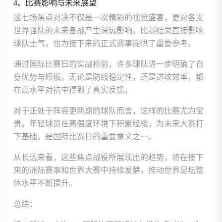
4、比赛影响与未来展望
这七场焦点对决不仅是一次精彩的视觉盛宴，更对各支
世界强队的未来备战产生深远影响。比赛结果直接影响
球队士气，也为接下来的正式赛事提供了重要参考。
通过国际比赛日的实战检验，许多球队进一步明确了自
身优势与短板。无论是防线稳定性，还是进攻效率，都
在高水平对抗中得到了真实反馈。
对于正处于阵容更新期的球队而言，这样的比赛尤为宝
贵。年轻球员在高强度环境下积累经验，为未来大赛打
下基础，是国际比赛日的重要意义之一。
从长远来看，这些焦点战役所展现出的趋势，将在接下
来的洲际赛事和世界大赛中持续发酵，推动世界足坛整
体水平不断提升。
总结：