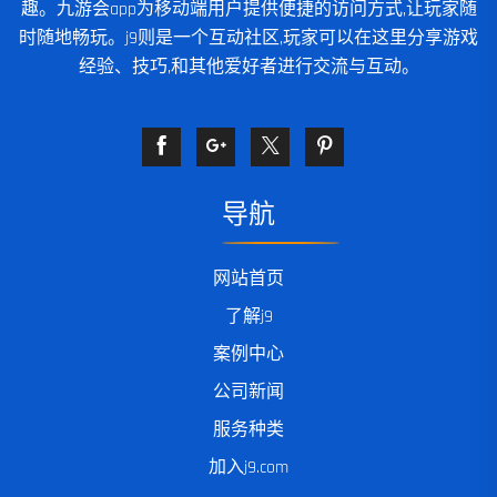
趣。九游会app为移动端用户提供便捷的访问方式,让玩家随
时随地畅玩。j9则是一个互动社区,玩家可以在这里分享游戏
经验、技巧,和其他爱好者进行交流与互动。
导航
网站首页
了解j9
案例中心
公司新闻
服务种类
加入j9.com