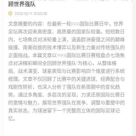
顾世界强队
2026-02-11 10:50:38
文章摘要的内容：在最新一轮FIFA国际比赛日中，世界
足坛再次迎来高密度、高质量的国家队较量。短短数日
内，七场焦点对决轮番上演，涵盖欧洲豪强之间的巅峰
碰撞、南美劲旅的技术博弈以及新生力量对传统强队的
正面挑战。本篇文章以“FIFA国际比赛日赛程盘点七场焦
点对决精彩瞬间全回顾世界强队”为核心，从整体格
局、战术演变、球星表现与比赛影响四个维度进行系统
梳理。文章不仅回顾了比赛中的关键进球、经典配合与
戏剧性转折，也深入分析了强队在新周期中的变化趋
势。通过多角度、多层次的呈现，力求还原国际比赛日
的激情与魅力，展现世界强队在竞争、调整与重塑中的
真实状态，为球迷留下一个完整而立体的国际足球记
忆。