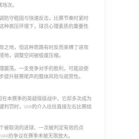
赛场次。
调防守稳固与快速反击，比赛节奏时紧时
这种高压环境下，球员心理素质的重要性
败之地，但这种思路有时反而束缚了进攻
境地，调整空间被极度压缩。
理震荡。一支竞争对手的胜利，可能迫使
步提升联赛尾声的整体风险与观赏性。
，但在本赛季的英超保级战中，它却多次成为
键判罚时，VAR的介入往往直接左右比赛结
个被取消的进球、一次被判定有效的点
绕VAR的争议在赛季末被无限放大。