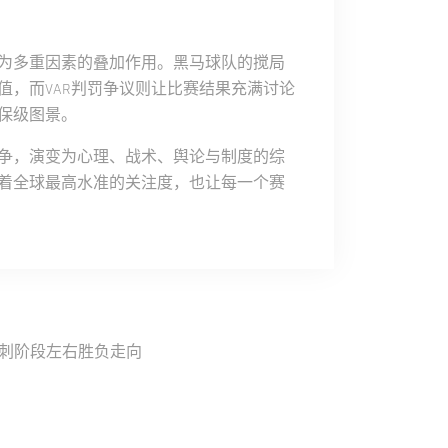
为多重因素的叠加作用。黑马球队的搅局
值，而VAR判罚争议则让比赛结果充满讨论
保级图景。
争，演变为心理、战术、舆论与制度的综
着全球最高水准的关注度，也让每一个赛
刺阶段左右胜负走向