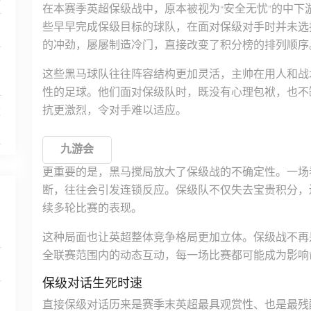
在本赛季英超保级战中，原本被视为“安全无忧”的中
些早早完成保级目标的球队，在面对保级对手时并未选
坤
的冲劲，屡屡制造冷门，直接改变了积分榜的排列顺序
这些黑马球队往往阵容结构更加灵活，主帅在用人和战
性的足球。他们面对保级队时，既没有心理包袱，也不
抗更激烈，令对手难以适应。
伙
九游会
更重要的是，黑马搅局放大了保级战的不确定性。一场
断，往往会引发连锁反应。保级队不仅失去宝贵积分，
续多轮比赛的表现。
这种局面也让英超整体竞争格局更加立体。保级战不再
全联赛范围内的动态互动，每一场比赛都可能成为影响
保级对话生死时速
直接保级对话历来是赛季末英超最具观赏性、也是最残