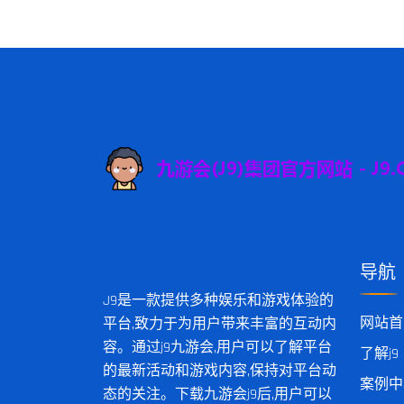
导航
J9是一款提供多种娱乐和游戏体验的
网站首
平台,致力于为用户带来丰富的互动内
容。通过j9九游会,用户可以了解平台
了解j9
的最新活动和游戏内容,保持对平台动
案例中
态的关注。下载九游会j9后,用户可以