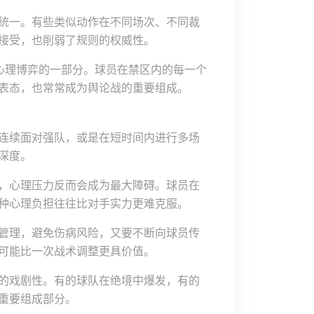
统一。有些类似动作在不同场次、不同裁
接受，也削弱了规则的权威性。
为心理博弈的一部分。球员在禁区内的每一个
表态，也常常成为舆论战的重要组成。
连续面对强队，或是在短时间内进行多场
深度。
，心理压力反而会成为最大障碍。球员在
种心理负担往往比对手实力更难克服。
管理，避免伤病风险，又要不断向球员传
可能比一次战术调整更具价值。
的戏剧性。有的球队在绝境中爆发，有的
重要组成部分。