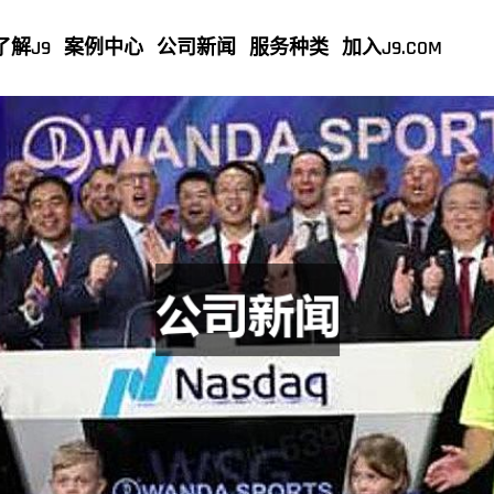
了解J9
案例中心
公司新闻
服务种类
加入J9.COM