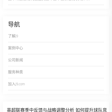
导航
了解j9
案例中心
公司新闻
服务种类
加入j9.com
英超联赛季中反馈与战略调整分析 如何提升球队竞