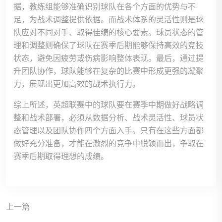
据，教练组能够准确识别球队在各个方面的优势与不
足，为战术调整提供依据。而战术体系的灵活性则是球
队应对不同对手、取得佳绩的核心要素。球员状态的管
理和调整则确保了球队在赛季后期能够保持高效的竞技
状态，避免因疲劳或伤病影响整体表现。最后，通过提
升团队协作，球队能够在复杂的比赛中形成更强的凝聚
力，展现出更加高效的战术执行力。
综上所述，英超联赛中的球队要在赛季中期做好战略调
整和战术部署，必须从数据分析、战术灵活性、球员状
态管理以及团队协作四个方面入手。只有在这些方面都
做好充分准备，才能在激烈的竞争中脱颖而出，争取在
赛季后期取得理想的成绩。
上一篇