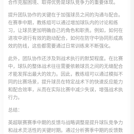
合作克服困境、取得优势是球队竞争力的重要体现。
提升团队协作的关键在于加强球员之间的沟通与配合。
在赛季中期，教练组可以通过增加球队内的讨论和练
习，让球员更加明确自己的角色和职责。例如，如何在
进攻中进行有效的跑动配合，如何在防守中协同形成高
效的防线，这些都需要通过日常训练来不断强化。
此外，团队协作还涉及到战术执行的默契程度。在比赛
中，球队的整体战术往往需要依赖球员之间的无缝配合
才能发挥出最大的效力。因此，教练组可以通过模拟不
同的比赛场景，提升球员在特定战术下的快速反应能力
和配合效率，从而在实际比赛中减少失误，增强战术执
行力。
总结：
英超联赛赛季中期的反馈与战略调整是提升球队竞争力
和战术灵活性的关键时期。通过分析赛季中期的反馈数