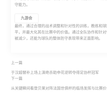
守能力。
九游会
最终，通过合理的战术调整和针对性的训练，教练和球
平，并最大化其在比赛中的价值。通过全队协作和针对
被减少，还能为球队的整体防守表现带来正面影响。
上一篇
于汉超替补上场上演绝杀助申花逆转夺得足协杯冠军
下一篇
从关键瞬间看登贝莱对阵法国世俱杯的临场发挥与比赛价