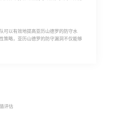
队可以有效地提高亚历山德罗的防守水
性策略，亚历山德罗的防守漏洞不仅能够
值评估