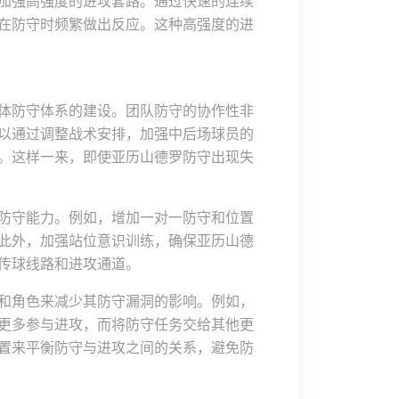
加强高强度的进攻套路。通过快速的连续
在防守时频繁做出反应。这种高强度的进
体防守体系的建设。团队防守的协作性非
以通过调整战术安排，加强中后场球员的
。这样一来，即使亚历山德罗防守出现失
防守能力。例如，增加一对一防守和位置
此外，加强站位意识训练，确保亚历山德
传球线路和进攻通道。
和角色来减少其防守漏洞的影响。例如，
更多参与进攻，而将防守任务交给其他更
置来平衡防守与进攻之间的关系，避免防