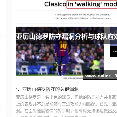
防
强
迷
攻
1、亚历山德罗防守的关键漏洞
亚历山德罗是一名出色的球员，但他的防守能力并非毫
凡
上的表现并不总是能够与其进攻能力相匹配。首先，亚
洞。在面对速度较快的对手时，他有时无法迅速做出反
跃