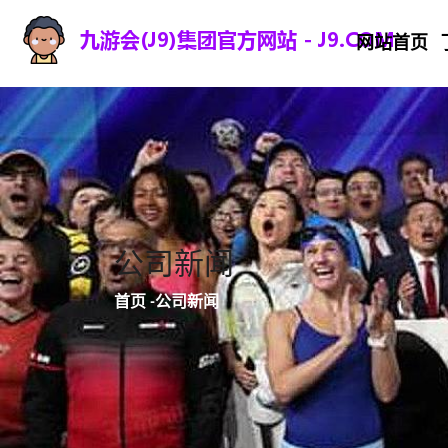
网站首页
公司新闻
首页
-
公司新闻