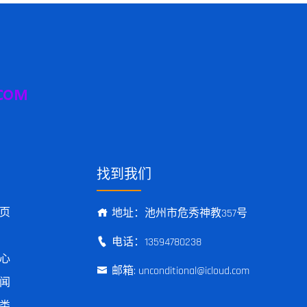
找到我们
页
地址：池州市危秀神教357号
电话：13594780238
心
邮箱: unconditional@icloud.com
闻
类