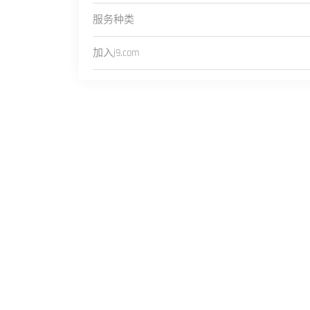
服务种类
加入j9.com