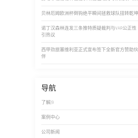
贝林厄姆欧洲杯倒钩绝平瞬间拯救球队扭转乾
诺丁汉森林连发三条推特质疑裁判与VAR公正性
引热议
西甲劲旅塞维利亚正式宣布签下全新官方赞助
伴
导航
了解j9
案例中心
公司新闻