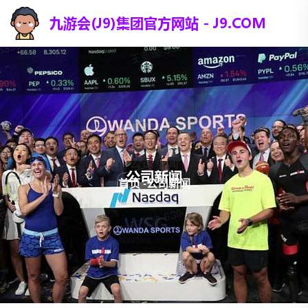
公司新闻
首页
-
公司新闻