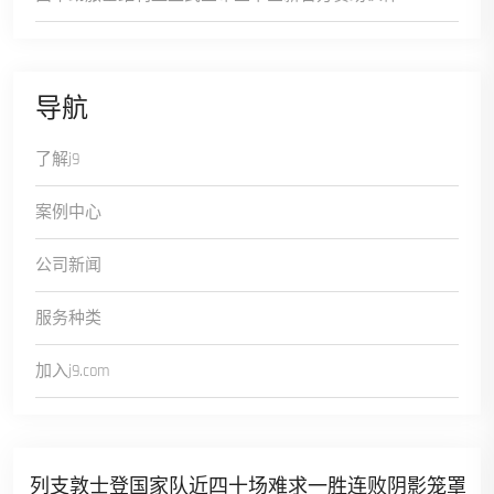
导航
了解j9
案例中心
公司新闻
服务种类
加入j9.com
列支敦士登国家队近四十场难求一胜连败阴影笼罩