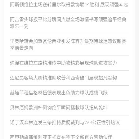
阿斯顿维拉主场逆转里尔取得欧协联2-1胜利 展现顽强斗志
阿吉雷头球扳平比分瞬间点燃全场激情书写顽强追平经典
难忘一刻
里奥哈转会加盟瓦伦西亚引发阵容升级期待球迷热议新赛
季前景走向
迪涅在维拉左路精准传中助攻精彩展现球队进攻实力
迈尼昂客场大脚精准助攻普利西奇破门展现超凡默契
赫塔菲租借格林伍德表现出色助力球队成绩飞跃
贝林厄姆欧洲杯倒钩绝平瞬间拯救球队扭转乾坤
诺丁汉森林连发三条推特质疑裁判与VAR公正性引热议
西甲劲旅塞维利亚正式宣布签下全新官方赞助伙伴