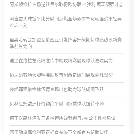
阿斯顿维拉主场逆转里尔取得欧协联2-1胜利 展现顽强斗志
阿吉雷头球扳平比分瞬间点燃全场激情书写顽强追平经典
难忘一刻
里奥哈转会加盟瓦伦西亚引发阵容升级期待球迷热议新赛
季前景走向
迪涅在维拉左路精准传中助攻精彩展现球队进攻实力
迈尼昂客场大脚精准助攻普利西奇破门展现超凡默契
赫塔菲租借格林伍德表现出色助力球队成绩飞跃
贝林厄姆欧洲杯倒钩绝平瞬间拯救球队扭转乾坤
诺丁汉森林连发三条推特质疑裁判与VAR公正性引热议
西甲劲旅塞维利亚正式宣布签下全新官方赞助伙伴