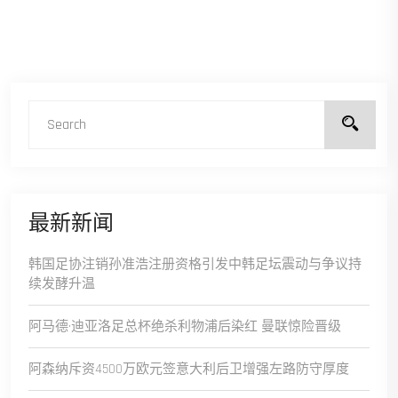
最新新闻
韩国足协注销孙准浩注册资格引发中韩足坛震动与争议持
续发酵升温
阿马德·迪亚洛足总杯绝杀利物浦后染红 曼联惊险晋级
阿森纳斥资4500万欧元签意大利后卫增强左路防守厚度