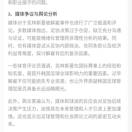
和职业操守的问题。
3、媒体争议与舆论分析
媒体对于克林斯曼被解雇事件也进行了广泛报道和评
论。多数媒体指出，足协决策过于仓促，缺乏充分沟通
与论证，可能是情绪化管理而非理性分析的结果。同
时，也有媒体尝试从足协内部政治、合同条款以及经济
利益等角度，探讨解雇背后的复杂因素。
一些体育评论员强调，克林斯曼在国际赛事上的经验和
知名度，是提升韩国足球全球影响力的重要因素。过早
解雇不仅可能损失专业资源，也让外界质疑韩国足球管
理层是否具备长远战略眼光。
此外，舆论普遍认为，媒体和球迷的反应会对足协后续
决策产生压力，迫使其在未来管理和人才引进上更加谨
慎。这也显示出足球管理和社会舆论之间的紧密互动关
系。