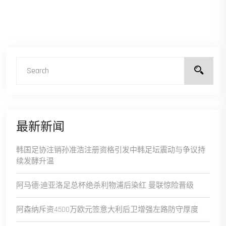
最新新闻
韩国足协注销孙准浩注册资格引发中韩足坛震动与争议持
续发酵升温
阿马德·迪亚洛足总杯绝杀利物浦后染红 曼联惊险晋级
阿森纳斥资4500万欧元签意大利后卫增强左路防守厚度