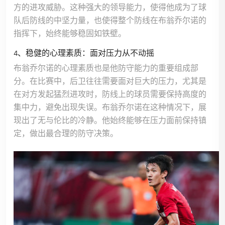
方的进攻威胁。这种强大的领导能力，使得他成为了球
队后防线的中坚力量，也使得整个防线在布翁乔尔诺的
指挥下，始终能够稳固如铁壁。
4、稳健的心理素质：面对压力从不动摇
布翁乔尔诺的心理素质也是他防守能力的重要组成部
分。在比赛中，后卫往往需要面对巨大的压力，尤其是
在对方发起猛烈进攻时，防线上的球员需要保持高度的
集中力，避免出现失误。布翁乔尔诺在这种情况下，展
现出了无与伦比的冷静。他始终能够在压力面前保持镇
定，做出最合理的防守决策。