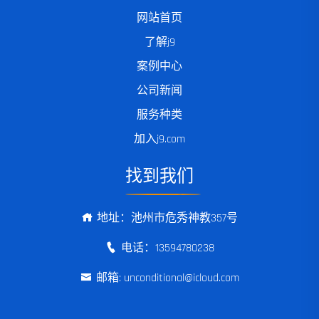
网站首页
了解j9
案例中心
公司新闻
服务种类
加入j9.com
找到我们
地址：池州市危秀神教357号
电话：13594780238
邮箱: unconditional@icloud.com