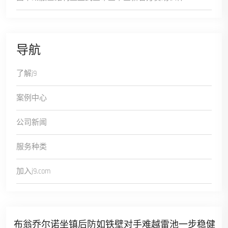
导航
了解j9
案例中心
公司新闻
服务种类
加入j9.com
布翁乔尔诺坐镇后防如铁壁对手难越雷池一步稳健