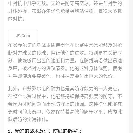
中对抗中几乎无敌。无论是防守高空球，还是与对手的
身体碰撞，布翁乔尔诺总能稳稳地站住脚，赢得大多数
的对抗。
J9.com
布翁乔尔诺的身体素质使得他在比赛中常常能够及时抢
断对方球员的传球，阻止他们的进攻。特别是在关键时
刻，他能够用出色的速度和力量，在防线前沿做出迅速
反应，破坏对方的进攻节奏。他的这种身体优势，使得
对手即使想要突破他，也往往需要付出巨大的代价。
此外，布翁乔尔诺的耐力也是其防守能力的一大亮点。
在整个比赛过程中，他能够持续保持高强度的防守，不
会因为体能问题而出现防守上的疏漏。这使得他能够在
长时间的比赛中，依然保持着高效的防守水平，成为球
队后防的定海神针。
2、精准的战术意识：防线的指挥官