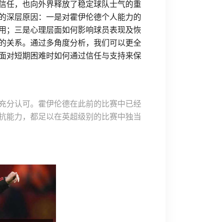
信任，也向外界释放了稳定球队士气的重
的深层原因：一是对霍伊伦德个人能力的
用；三是心理层面如何影响球员表现及恢
的关系。通过多角度分析，我们可以更全
面对短期困难时如何通过信任与支持来保
充分认可。霍伊伦德在此前的比赛中已经
抗能力，都足以在英超级别的比赛中独当