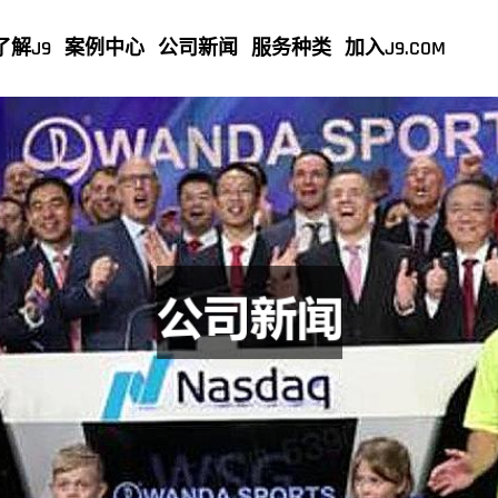
了解J9
案例中心
公司新闻
服务种类
加入J9.COM