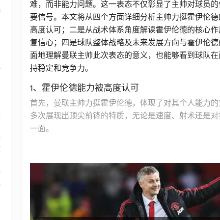
难，而非能力问题。这一表态不仅彰显了主帅对球员的
防
要信号。本文将从四个方面详细分析主帅力挺霍伊伦德
高度认可；二是从战术体系角度解读霍伊伦德的核心作
复信心；四是球队整体战略及未来发展方向与霍伊伦德
面地理解曼联主帅此次表态的意义，也能够看到球队在
持稳定和竞争力。
强
1、霍伊伦德能力被高度认可
首先，曼联主帅力挺霍伊伦德，体现了对其个人能力的
迷
多次展现出顶尖前锋的特质，无论是速度、射术还是对
一面。
攻
凡
跃