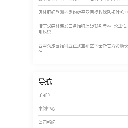
贝林厄姆欧洲杯倒钩绝平瞬间拯救球队扭转乾
诺丁汉森林连发三条推特质疑裁判与VAR公正性
引热议
西甲劲旅塞维利亚正式宣布签下全新官方赞助
伴
导航
了解j9
案例中心
公司新闻