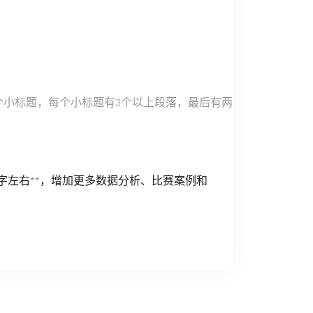
个小标题，每个小标题有3个以上段落，最后有两
0字左右**，增加更多数据分析、比赛案例和