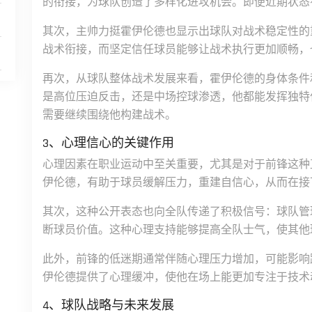
的衔接，为球队创造了多样化进攻机会。即便近期状态
其次，主帅力挺霍伊伦德也显示出球队对战术稳定性的
战术衔接，而坚定信任球员能够让战术执行更加顺畅，
再次，从球队整体战术发展来看，霍伊伦德的身体条件
是高位压迫反击，还是中场控球渗透，他都能发挥独特
需要继续围绕他构建战术。
3、心理信心的关键作用
心理因素在职业运动中至关重要，尤其是对于前锋这种
伊伦德，有助于球员缓解压力，重建自信心，从而在接
其次，这种公开表态也向全队传递了积极信号：球队管
断球员价值。这种心理支持能够提高全队士气，使其他
此外，前锋的低迷期通常伴随心理压力增加，可能影响
伊伦德提供了心理缓冲，使他在场上能更加专注于技术
4、球队战略与未来发展