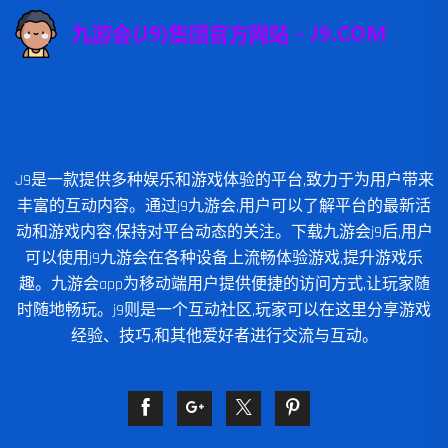
J9是一款提供多种娱乐和游戏体验的平台,致力于为用户带来
丰富的互动内容。通过j9九游会,用户可以了解平台的最新活
动和游戏内容,保持对平台动态的关注。下载九游会j9后,用户
可以使用j9九游会在各种设备上流畅体验游戏,提升游戏乐
趣。九游会app为移动端用户提供便捷的访问方式,让玩家随
时随地畅玩。j9则是一个互动社区,玩家可以在这里分享游戏
经验、技巧,和其他爱好者进行交流与互动。