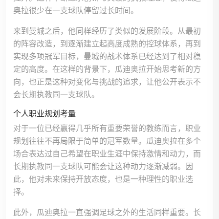
奥拉很少在一支球队停留过长时间。
来到曼城之后，他同样经历了类似的发展阶段。从最初
的阵容改造，到逐渐建立起高度成熟的控球体系，再到
实现多项冠军目标，曼城的战术体系已经达到了相对稳
定的高度。在这样的背景下，瓜迪奥拉开始思考新的方
向，也正是这种对变化与挑战的追求，让他公开表示不
会长期执教同一支球队。
个人职业规划考量
对于一位已经赢得几乎所有重要荣誉的教练而言，职业
规划往往不再局限于简单的冠军数量。瓜迪奥拉在多个
场合表达过自己希望在职业生涯中保持激情和动力，而
长期执教同一支球队可能会让这种动力逐渐减弱。因
此，他对未来保持开放态度，也是一种理性的职业选
择。
此外，瓜迪奥拉一直强调足球之外的生活同样重要。长