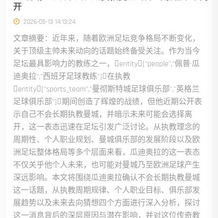
开
2026-05-13 14:13:24
文章摘要：近年来，随着欧洲足坛竞争格局不断变化，
关于顶级主帅未来动向的话题始终备受关注。作为当今
足坛最具影响力的教练之一，entity["people","佩普·瓜
迪奥拉","西班牙足球教练"]在执教
entity["sports_team","曼彻斯特城足球俱乐部","英格兰
足球俱乐部"]期间创造了辉煌的战绩，但他近期公开表
示自己不会长期执教曼城，并暗示未来可能会选择离
开，这一表态迅速在足坛引发广泛讨论。从执教理念的
周期性、个人职业规划、曼城俱乐部的发展阶段以及欧
洲足坛整体格局等多个层面来看，瓜迪奥拉的这一表态
不仅关乎他个人未来，也可能对曼城乃至欧洲足球产生
深远影响。本文将围绕瓜迪奥拉确认不会长期执教曼城
这一话题，从执教周期规律、个人职业目标、俱乐部发
展趋势以及未来去向猜想四个方面进行深入分析，探讨
这一消息背后的深层原因与潜在影响，并对这位传奇教