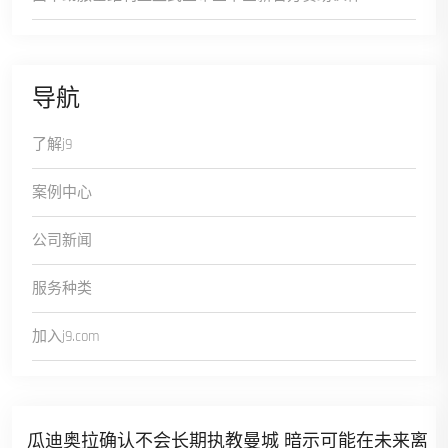
导航
了解j9
案例中心
公司新闻
服务种类
加入j9.com
瓜迪奥拉确认不会长期执教曼城 暗示可能在未来离