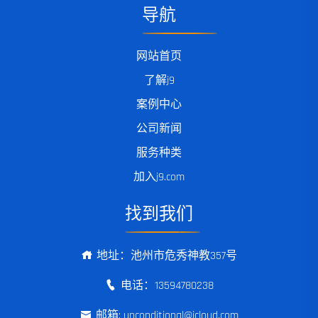
导航
网站首页
了解j9
案例中心
公司新闻
服务种类
加入j9.com
找到我们
地址：池州市危秀神教357号
电话：13594780238
邮箱: unconditional@icloud.com