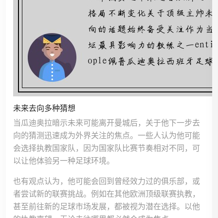
未来去向多种猜想
当瓜迪奥拉暗示未来可能离开曼城后，关于他下一步去
向的猜测迅速成为外界关注的焦点。一些人认为他可能
会选择执教国家队，因为国家队比赛节奏相对不同，可
以让他体验另一种足球环境。
也有观点认为，他可能会回到曾经效力过的俱乐部，或
者尝试新的联赛挑战。例如在其他欧洲顶级联赛执教，
甚至前往新的足球市场发展，都被视为潜在选择。以他