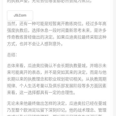
的执教声望，无论去往哪里都必然会成为焦点。
J9.com
当然，还有一种可能是短暂离开教练岗位。经过多年高
强度执教后，选择休息一段时间重新思考未来，是许多
传奇教练曾经做出的决定。如果瓜迪奥拉最终采取这种
方式，也并不会让人感到意外。
总结：
总体来看，瓜迪奥拉确认不会长期执教曼城，并暗示未
来可能离开的表态，并不是突如其来的决定，而是与他
长期以来的执教理念和职业规划密切相关。从执教周期
规律、个人生活考量以及俱乐部发展阶段等多方面因素
来看，这一选择都具有一定的合理性。
无论未来他最终做出怎样的决定，瓜迪奥拉已经在曼城
乃至整个欧洲足坛留下深刻印记。他的战术理念、管理