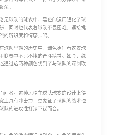
繁荣。
洛足球队的球衣中，黑色的运用强化了球
秘，同时也代表着球队不畏困难、迎接挑
烈的辨识度和情感共鸣。
在球队早期的历史中，绿色象征着这支球
甲联赛中不屈不挠的奋斗精神。如今，绿
迷通过这两种颜色找到了与球队的深刻联
而闻名。这种风格在球队球衣的设计上得
觉上具有冲击力，更象征了球队的战术理
球队的进攻性打法不谋而合。