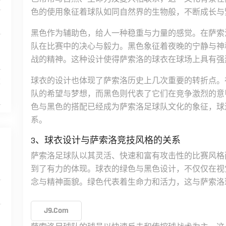
色的使用象征着球队如同自然界的生物般，不断成长与
坤
黑色作为辅助色，给人一种稳重与力量的感觉。在萨索
队在比赛中的决心与毅力。黑色象征着夜晚的宁静与神
战的精神。这种设计使得萨索洛的球衣在球场上具有强
球衣的设计也体现了萨索洛历史上几次重要的转折点。
伙
队的希望与梦想，而黑色则代表了它们在竞争激烈的意
色与黑色的搭配已经成为萨索洛足球队文化的象征，球
系。
3、球衣设计与萨索洛竞技风格的关系
萨索洛足球队以其灵活、快速和富有攻击性的比赛风格
到了有力的体现。球衣的绿色与黑色设计，不仅仅在视
念与精神面貌。绿色代表着生命力和活力，这与萨索洛
J9.com