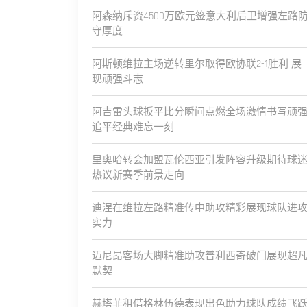
阿森纳斥资4500万欧元签意大利后卫增强左路
守厚度
阿斯顿维拉主场逆转里尔取得欧协联2-1胜利 展
现顽强斗志
阿吉雷头球扳平比分瞬间点燃全场激情书写顽
追平经典难忘一刻
里奥哈转会加盟瓦伦西亚引发阵容升级期待球
热议新赛季前景走向
迪涅在维拉左路精准传中助攻精彩展现球队进
实力
迈尼昂客场大脚精准助攻普利西奇破门展现超
默契
赫塔菲租借格林伍德表现出色助力球队成绩飞