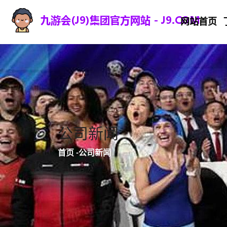
网站首页
公司新闻
首页
-
公司新闻