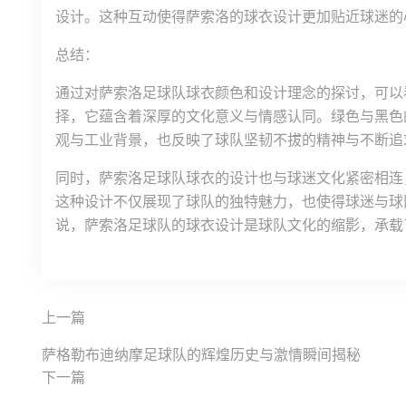
设计。这种互动使得萨索洛的球衣设计更加贴近球迷的
总结：
通过对萨索洛足球队球衣颜色和设计理念的探讨，可以
择，它蕴含着深厚的文化意义与情感认同。绿色与黑色
观与工业背景，也反映了球队坚韧不拔的精神与不断追
同时，萨索洛足球队球衣的设计也与球迷文化紧密相连
这种设计不仅展现了球队的独特魅力，也使得球迷与球
说，萨索洛足球队的球衣设计是球队文化的缩影，承载
上一篇
萨格勒布迪纳摩足球队的辉煌历史与激情瞬间揭秘
下一篇