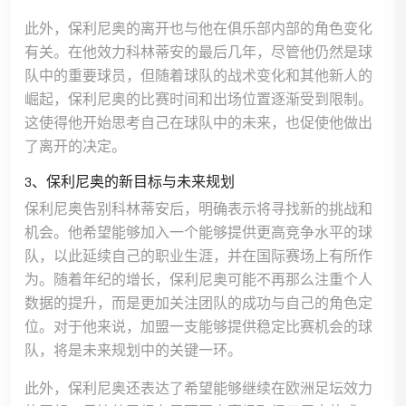
此外，保利尼奥的离开也与他在俱乐部内部的角色变化
有关。在他效力科林蒂安的最后几年，尽管他仍然是球
队中的重要球员，但随着球队的战术变化和其他新人的
崛起，保利尼奥的比赛时间和出场位置逐渐受到限制。
这使得他开始思考自己在球队中的未来，也促使他做出
了离开的决定。
3、保利尼奥的新目标与未来规划
保利尼奥告别科林蒂安后，明确表示将寻找新的挑战和
机会。他希望能够加入一个能够提供更高竞争水平的球
队，以此延续自己的职业生涯，并在国际赛场上有所作
为。随着年纪的增长，保利尼奥可能不再那么注重个人
数据的提升，而是更加关注团队的成功与自己的角色定
位。对于他来说，加盟一支能够提供稳定比赛机会的球
队，将是未来规划中的关键一环。
此外，保利尼奥还表达了希望能够继续在欧洲足坛效力