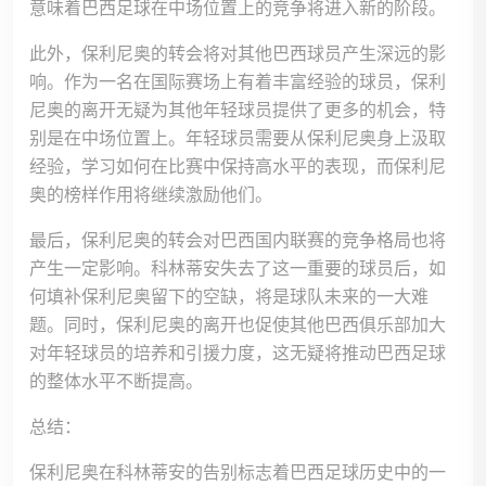
意味着巴西足球在中场位置上的竞争将进入新的阶段。
此外，保利尼奥的转会将对其他巴西球员产生深远的影
响。作为一名在国际赛场上有着丰富经验的球员，保利
尼奥的离开无疑为其他年轻球员提供了更多的机会，特
别是在中场位置上。年轻球员需要从保利尼奥身上汲取
经验，学习如何在比赛中保持高水平的表现，而保利尼
奥的榜样作用将继续激励他们。
最后，保利尼奥的转会对巴西国内联赛的竞争格局也将
产生一定影响。科林蒂安失去了这一重要的球员后，如
何填补保利尼奥留下的空缺，将是球队未来的一大难
题。同时，保利尼奥的离开也促使其他巴西俱乐部加大
对年轻球员的培养和引援力度，这无疑将推动巴西足球
的整体水平不断提高。
总结：
保利尼奥在科林蒂安的告别标志着巴西足球历史中的一