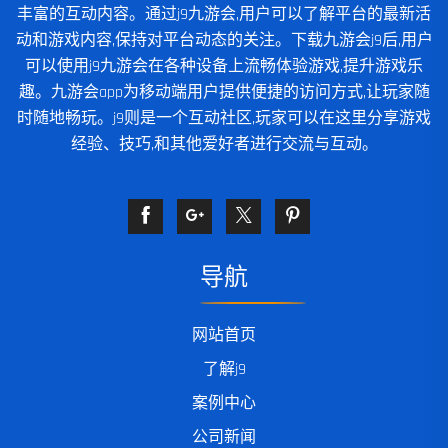
丰富的互动内容。通过j9九游会,用户可以了解平台的最新活
动和游戏内容,保持对平台动态的关注。下载九游会j9后,用户
可以使用j9九游会在各种设备上流畅体验游戏,提升游戏乐
趣。九游会app为移动端用户提供便捷的访问方式,让玩家随
时随地畅玩。j9则是一个互动社区,玩家可以在这里分享游戏
经验、技巧,和其他爱好者进行交流与互动。
导航
网站首页
了解j9
案例中心
公司新闻