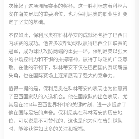
次捧起了这项洲际赛事的奖杯。这一胜利标志着科林蒂
安在南美足坛的重要地位，也为保利尼奥的职业生涯奠
定了坚实的基础。
不仅如此，保利尼奥在科林蒂安的成就还包括了巴西国
内联赛的成功。他曾多次帮助球队赢得巴西全国联赛的
冠军，成为球队攻防两端的重要一环。保利尼奥以强大
的中场控制力和不懈的拼搏精神，赢得了球迷的广泛尊
敬。在他的带领下，科林蒂安不仅在巴西国内赛场崭露
头角，也在国际赛场上逐渐展现了强大的竞争力。
值得一提的是，保利尼奥在科林蒂安的表现也为他赢得
了巴西国家队的入选机会。他在国家队的出色表现，尤
其是在2014年巴西世界杯中的关键时刻，进一步提高了
他在国际足坛的声誉。保利尼奥在科林蒂安的历史地
位，可以说是不可替代的，这也是他为何在告别球队
时，能够获得如此多的关注和祝福。