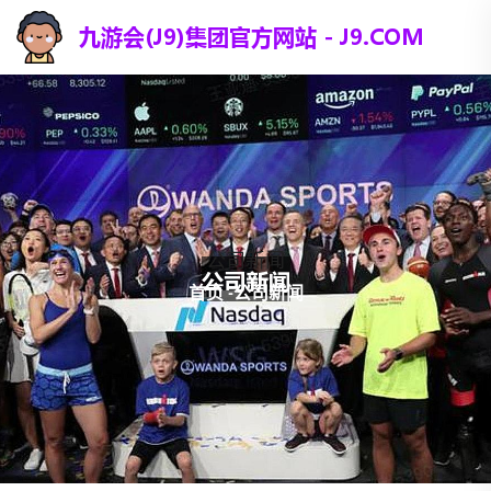
公司新闻
首页
-
公司新闻