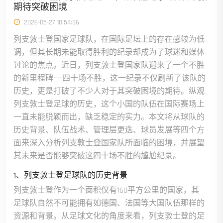
期待突破困境
2026-05-27 10:54:36
列支敦士登国家足球队，在国际足坛上的存在感较为低
调，但其长期未能取得胜利的纪录却成为了球迷和媒体
讨论的焦点。近日，列支敦士登国家队迎来了一个不胜
的新里程碑——四十场不胜，这一纪录不仅刷新了该队的
历史，更是打破了不少人对于其突破困境的期待。纵观
列支敦士登足球的历史，这个小国的队伍在国际赛场上
一直未能脱颖而出，缺乏稳定的实力。本文将从球队的
历史背景、队伍战术、管理层更迭、球员发展等四个方
面来深入分析列支敦士登国家队所面临的困境，并展望
其未来是否能够突破这四十场不胜的尴尬纪录。
1、列支敦士登足球队的历史背景
列支敦士登作为一个面积仅有160平方公里的国家，其
足球队自然不可能拥有如德国、法国等大国队伍那样的
资源和背景。从足球文化的角度来看，列支敦士登的足