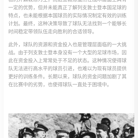
一定的优势，但并未能真正了解列支敦士登本国足球的
特点，也未能根据本国球员的实际情况制定有效的训练
计划。最终，这种决策导致了球队无法找到一个能够长
时间稳定带领队伍走向胜利的合适领导。
此外，球队的资源和资金投入也是管理层面临的一大挑
战。由于列支敦士登本身没有一个大型的足球市场，因
此在资金投入上常常处于不足的状态。这种情况使得球
队无法进行高水平的球员引进，也难以为现有球员提供
更好的训练条件。长期以来，球队的资金问题加剧了其
在比赛中的劣势，也使得球队一直处于困境中。