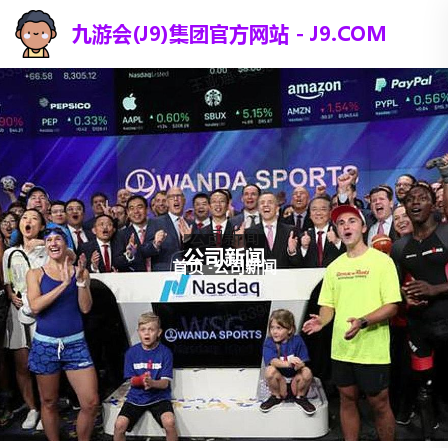
公司新闻
首页
-
公司新闻