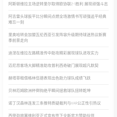
阿斯顿维拉主场逆转里尔取得欧协联2-1胜利 展现顽强斗志
阿吉雷头球扳平比分瞬间点燃全场激情书写顽强追平经典
难忘一刻
里奥哈转会加盟瓦伦西亚引发阵容升级期待球迷热议新赛
季前景走向
迪涅在维拉左路精准传中助攻精彩展现球队进攻实力
迈尼昂客场大脚精准助攻普利西奇破门展现超凡默契
赫塔菲租借格林伍德表现出色助力球队成绩飞跃
贝林厄姆欧洲杯倒钩绝平瞬间拯救球队扭转乾坤
诺丁汉森林连发三条推特质疑裁判与VAR公正性引热议
西甲劲旅塞维利亚正式宣布签下全新官方赞助伙伴