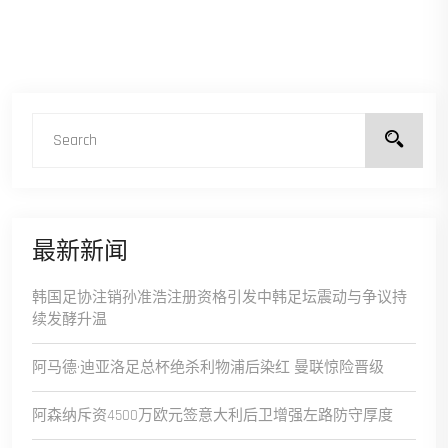
最新新闻
韩国足协注销孙准浩注册资格引发中韩足坛震动与争议持
续发酵升温
阿马德·迪亚洛足总杯绝杀利物浦后染红 曼联惊险晋级
阿森纳斥资4500万欧元签意大利后卫增强左路防守厚度