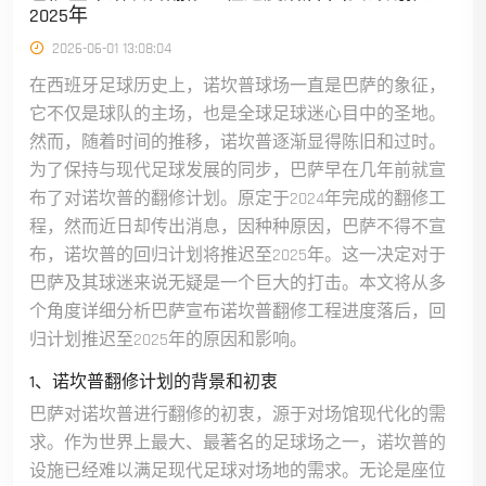
2025年
2026-06-01 13:08:04
在西班牙足球历史上，诺坎普球场一直是巴萨的象征，
它不仅是球队的主场，也是全球足球迷心目中的圣地。
然而，随着时间的推移，诺坎普逐渐显得陈旧和过时。
为了保持与现代足球发展的同步，巴萨早在几年前就宣
布了对诺坎普的翻修计划。原定于2024年完成的翻修工
程，然而近日却传出消息，因种种原因，巴萨不得不宣
布，诺坎普的回归计划将推迟至2025年。这一决定对于
巴萨及其球迷来说无疑是一个巨大的打击。本文将从多
个角度详细分析巴萨宣布诺坎普翻修工程进度落后，回
归计划推迟至2025年的原因和影响。
1、诺坎普翻修计划的背景和初衷
巴萨对诺坎普进行翻修的初衷，源于对场馆现代化的需
求。作为世界上最大、最著名的足球场之一，诺坎普的
设施已经难以满足现代足球对场地的需求。无论是座位