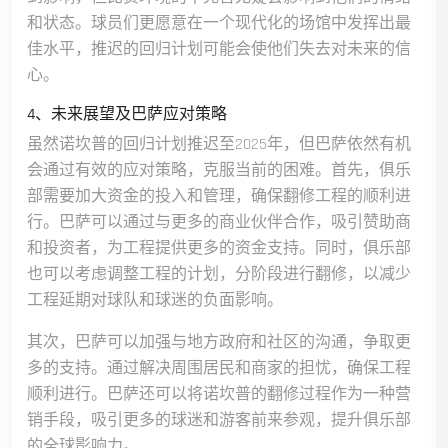
和状态。球员们更愿意在一个现代化的场馆中发挥出最
佳水平，推迟的回归计划可能会使他们失去对未来的信
心。
4、未来展望及巴萨应对策略
虽然诺坎普的回归计划推迟至2025年，但巴萨依然有机
会通过有效的应对策略，克服当前的困难。首先，俱乐
部需要加大资金的投入和管理，确保翻修工程的顺利进
行。巴萨可以通过与更多的商业伙伴合作，吸引赞助商
和投资者，为工程提供更多的资金支持。同时，俱乐部
也可以考虑调整工程的计划，分阶段进行翻修，以减少
工程延期对球队和球迷的负面影响。
其次，巴萨可以加强与地方政府和社区的沟通，争取更
多的支持。通过解决周围居民和商家的担忧，确保工程
顺利进行。巴萨还可以将诺坎普的翻修过程作为一种营
销手段，吸引更多的球迷和游客前来参观，提升俱乐部
的全球影响力。