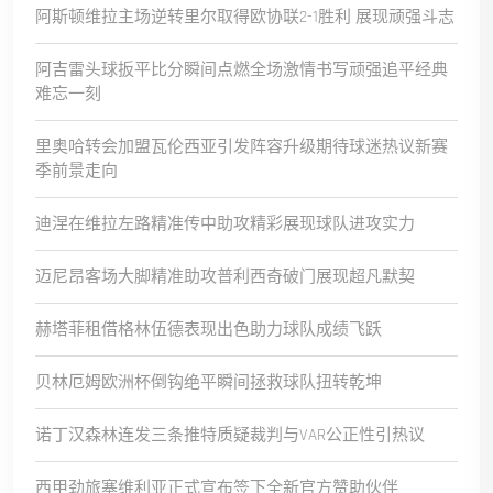
阿斯顿维拉主场逆转里尔取得欧协联2-1胜利 展现顽强斗志
阿吉雷头球扳平比分瞬间点燃全场激情书写顽强追平经典
难忘一刻
里奥哈转会加盟瓦伦西亚引发阵容升级期待球迷热议新赛
季前景走向
迪涅在维拉左路精准传中助攻精彩展现球队进攻实力
迈尼昂客场大脚精准助攻普利西奇破门展现超凡默契
赫塔菲租借格林伍德表现出色助力球队成绩飞跃
贝林厄姆欧洲杯倒钩绝平瞬间拯救球队扭转乾坤
诺丁汉森林连发三条推特质疑裁判与VAR公正性引热议
西甲劲旅塞维利亚正式宣布签下全新官方赞助伙伴