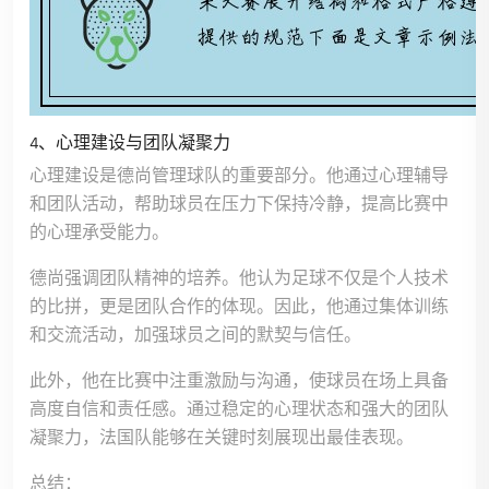
4、心理建设与团队凝聚力
心理建设是德尚管理球队的重要部分。他通过心理辅导
和团队活动，帮助球员在压力下保持冷静，提高比赛中
的心理承受能力。
德尚强调团队精神的培养。他认为足球不仅是个人技术
的比拼，更是团队合作的体现。因此，他通过集体训练
和交流活动，加强球员之间的默契与信任。
此外，他在比赛中注重激励与沟通，使球员在场上具备
高度自信和责任感。通过稳定的心理状态和强大的团队
凝聚力，法国队能够在关键时刻展现出最佳表现。
总结：