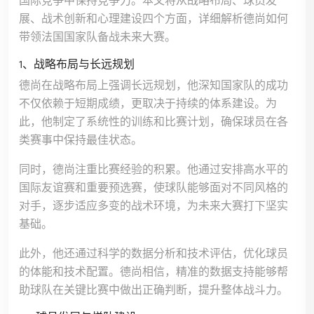
国际竞争中保持竞争力。本文将从战略布局、球员发
展、战术创新和心理建设四个方面，详细解析德尚如何
带领法国国家队备战未来大赛。
1、战略布局与长远规划
德尚在战略布局上强调长远规划，他深知国家队的成功
不仅依赖于短期成绩，更取决于持续的体系建设。为
此，他制定了系统性的训练和比赛计划，确保球员在各
类赛事中保持最佳状态。
同时，德尚注重比赛经验的积累。他通过安排高水平的
国际友谊赛和重要预选赛，使球队能够面对不同风格的
对手，逐步适应多变的战术环境，为未来大赛打下坚实
基础。
此外，他还通过科学的数据分析和技术评估，优化球员
的体能和技术配置。德尚相信，精准的数据支持能够帮
助球队在关键比赛中做出正确判断，提升整体战斗力。