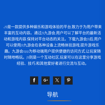
J9是一款提供多种娱乐和游戏体验的平台,致力于为用户带来
丰富的互动内容。通过j9九游会,用户可以了解平台的最新活
动和游戏内容,保持对平台动态的关注。下载九游会j9后,用户
可以使用j9九游会在各种设备上流畅体验游戏,提升游戏乐
趣。九游会app为移动端用户提供便捷的访问方式,让玩家随
时随地畅玩。j9则是一个互动社区,玩家可以在这里分享游戏
经验、技巧,和其他爱好者进行交流与互动。
导航