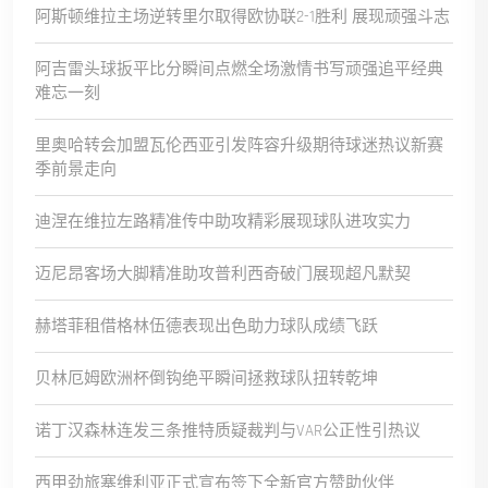
阿斯顿维拉主场逆转里尔取得欧协联2-1胜利 展现顽强斗志
阿吉雷头球扳平比分瞬间点燃全场激情书写顽强追平经典
难忘一刻
里奥哈转会加盟瓦伦西亚引发阵容升级期待球迷热议新赛
季前景走向
迪涅在维拉左路精准传中助攻精彩展现球队进攻实力
迈尼昂客场大脚精准助攻普利西奇破门展现超凡默契
赫塔菲租借格林伍德表现出色助力球队成绩飞跃
贝林厄姆欧洲杯倒钩绝平瞬间拯救球队扭转乾坤
诺丁汉森林连发三条推特质疑裁判与VAR公正性引热议
西甲劲旅塞维利亚正式宣布签下全新官方赞助伙伴