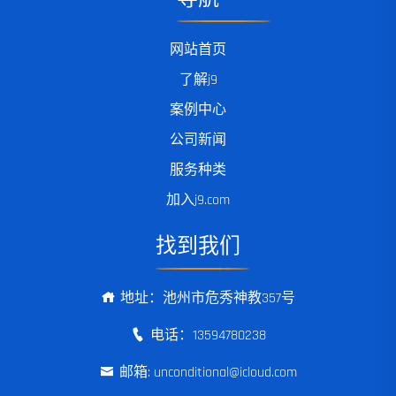
网站首页
了解j9
案例中心
公司新闻
服务种类
加入j9.com
找到我们
地址：池州市危秀神教357号
电话：13594780238
邮箱: unconditional@icloud.com