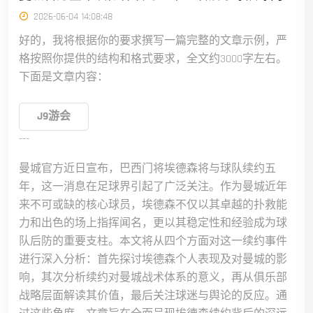
2026-06-04 14:08:48
好的，我将根据你的要求撰写一篇完整的文章示例，严
格按照你提供的结构和格式要求，全文约3000字左右。
下面是文章内容：
J9游会
---
曼城官方近日宣布，巴西门将埃德森将与球队续约五
年，这一消息在足球界引起了广泛关注。作为曼城近年
来不可或缺的核心球员，埃德森不仅以其卓越的扑救能
力和出色的场上指挥闻名，更以其稳定性和经验成为球
队后防的重要支柱。本文将从四个方面对这一续约事件
进行深入分析：首先探讨埃德森个人表现及对曼城的影
响，其次分析续约对曼城战术体系的意义，再从俱乐部
战略层面解读其价值，最后关注球迷与舆论的反应。通