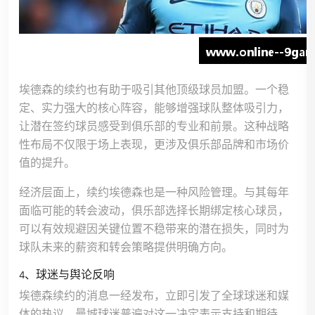
埃德森的续约也有助于吸引其他顶级球员加盟。一个稳
定、实力强大的核心阵容，能够增强球队整体吸引力，
让潜在签约球员感受到俱乐部的专业和前景。这种战略
性布局不仅限于场上表现，更涉及俱乐部品牌和市场价
值的提升。
经济层面上，续约埃德森也是一种风险管理。与其每年
面临可能的转会波动，俱乐部选择长期绑定核心球员，
可以有效规避因关键位置不稳带来的潜在损失，同时为
球队未来的薪资和转会策略提供明确方向。
4、球迷与舆论反响
埃德森续约的消息一经发布，立即引发了全球球迷和媒
体的热议。曼城球迷普遍对这一决定表示支持和期待，