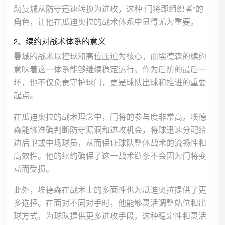
助曼城从防守迅速转换为进攻，这种“门将即组织者”的
角色，让他在瓜迪奥拉的战术体系中显得尤为重要。
2、续约对战术体系的意义
曼城的战术以控球和高位压迫为核心，而埃德森的续约
意味着这一体系能够继续稳定运行。作为后防的最后一
环，他不仅负责守护球门，更是球队出球和推进的重要
起点。
在瓜迪奥拉的战术理念中，门将的参与度非常高。埃德
森能够准确判断防守漏洞和进攻机会，将球迅速分配给
边后卫或中场球员，从而保证球队整体战术的流畅性和
高效性。他的续约确保了这一战术链条不会因为门将变
动而受损。
此外，埃德森在战术上的多面性也为瓜迪奥拉提供了更
多选择。在面对不同对手时，他能够灵活调整站位和出
球方式，为球队提供更多进攻手段。这种稳定性和灵活