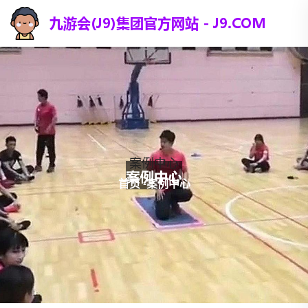
案例中心
首页
-
案例中心