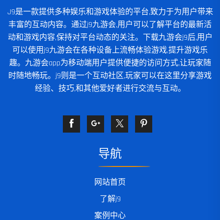
J9是一款提供多种娱乐和游戏体验的平台,致力于为用户带来
丰富的互动内容。通过j9九游会,用户可以了解平台的最新活
动和游戏内容,保持对平台动态的关注。下载九游会j9后,用户
可以使用j9九游会在各种设备上流畅体验游戏,提升游戏乐
趣。九游会app为移动端用户提供便捷的访问方式,让玩家随
时随地畅玩。j9则是一个互动社区,玩家可以在这里分享游戏
经验、技巧,和其他爱好者进行交流与互动。
导航
网站首页
了解j9
案例中心