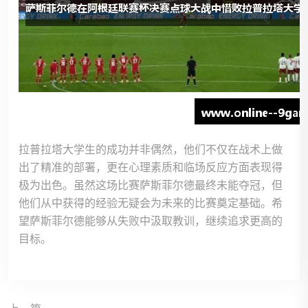
拉普拉塔大学生的成功并非偶然，他们不仅在战术上做
出了精准的部署，更在心理素质和临场反应方面表现得
极为出色。虽然这场比赛萨斯菲尔德最终未能夺冠，但
他们从中获得的经验无疑会为未来的比赛奠定基础。希
望萨斯菲尔德能够从失败中汲取教训，继续追求更高的
目标。