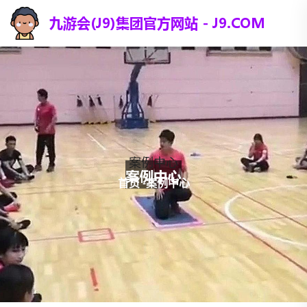
案例中心
首页
-
案例中心