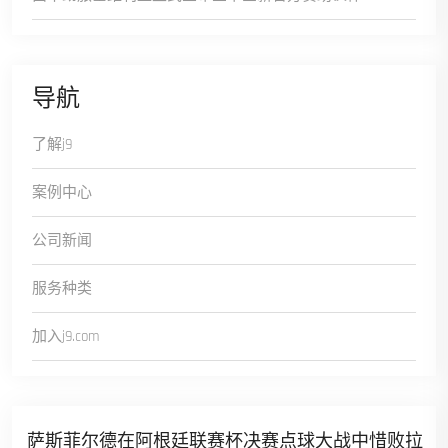
导航
了解j9
案例中心
公司新闻
服务种类
加入j9.com
萨斯菲尔德在阿根廷联赛杯决赛点球大战中惜败拉