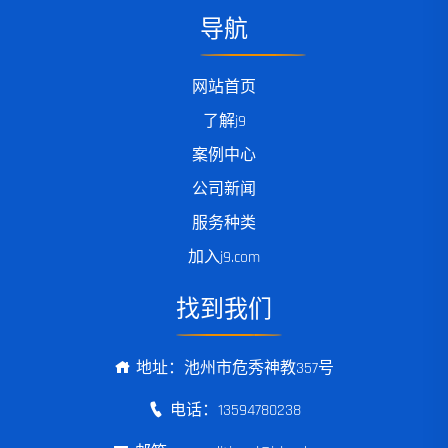
导航
网站首页
了解j9
案例中心
公司新闻
服务种类
加入j9.com
找到我们
地址：池州市危秀神教357号
电话：13594780238