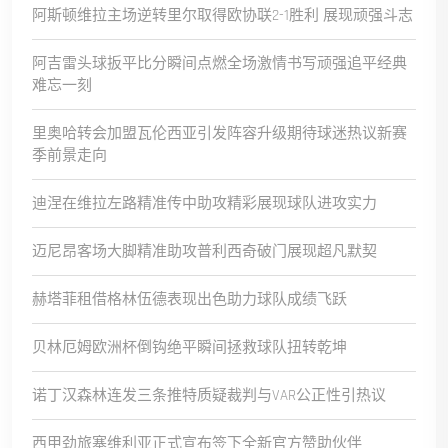
阿斯顿维拉主场逆转里尔取得欧协联2-1胜利 展现顽强斗志
阿吉雷头球扳平比分瞬间点燃全场激情书写顽强追平经典
难忘一刻
里奥哈转会加盟瓦伦西亚引发阵容升级期待球迷热议新赛
季前景走向
迪涅在维拉左路精准传中助攻精彩展现球队进攻实力
迈尼昂客场大脚精准助攻普利西奇破门展现超凡默契
赫塔菲租借格林伍德表现出色助力球队成绩飞跃
贝林厄姆欧洲杯倒钩绝平瞬间拯救球队扭转乾坤
诺丁汉森林连发三条推特质疑裁判与VAR公正性引热议
西甲劲旅塞维利亚正式宣布签下全新官方赞助伙伴