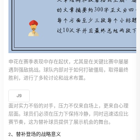
申花在赛季表现中存在起伏，尤其是在关键比赛中屡屡
遇到强敌挑战。球队内部对于如何打破僵局，取得最终
胜利，进行了多轮讨论和战术布置。
J9
面对实力不俗的对手，压力不仅来自场上，更来自心理
层面。球员们必须在压力下保持冷静，同时迅速适应比
赛节奏，这为替补球员提供了展示机会的舞台。
2、替补登场的战略意义