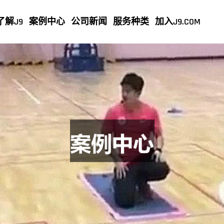
了解J9
案例中心
公司新闻
服务种类
加入J9.COM