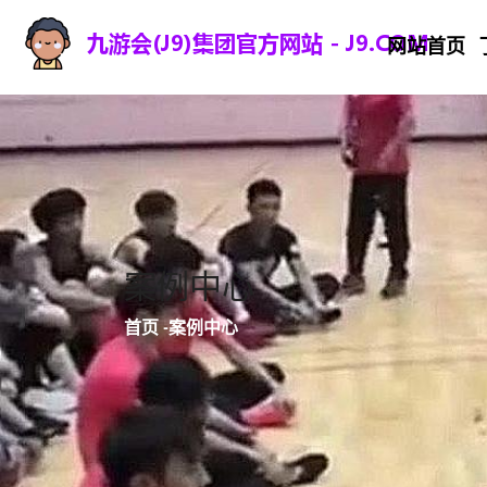
网站首页
案例中心
首页
-
案例中心