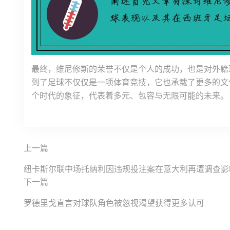
最终，维尼修斯的荣誉不仅是个人的成功，也是对外籍
到了足球不仅仅是一项体育竞技，它也承载了更多的文
个时代的象征，代表着多元、包容与无限可能的未来。
上一篇
纽卡斯尔联中场托纳利因违规投注案在意大利再遭调查影
下一篇
罗德里戈直言对球队角色被忽视渴望获得更多认可