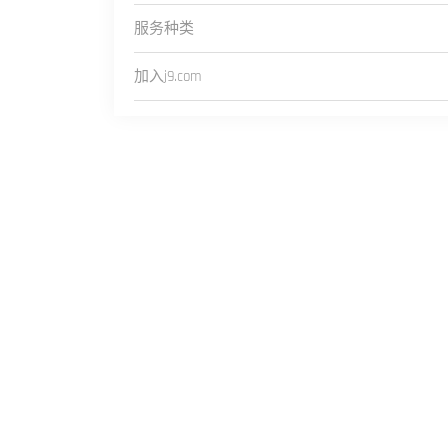
服务种类
加入j9.com