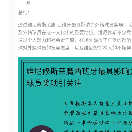
J9
总结：
通过维尼修斯荣膺“西班牙最具影响力外籍球员奖项”
及外籍球员在这一文化中的重要地位。维尼修斯不仅凭
通过个人魅力和社会责任感，在场外赢得了广泛的影响
球对外籍球员的宽容态度，以及维尼修斯本人的不懈努