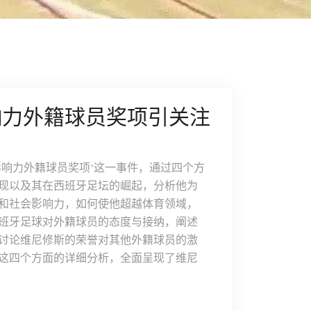
响力外籍球员奖项引关注
影响力外籍球员奖项”这一事件，通过四个方
现以及其在西班牙足坛的崛起，分析他为
和社会影响力，如何使他超越体育领域，
班牙足球对外籍球员的态度与接纳，阐述
讨论维尼修斯的荣誉对其他外籍球员的激
这四个方面的详细分析，全面呈现了维尼