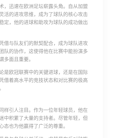
术，迅速在欧洲足坛崭露头角。自从加盟
灵活的进攻思维，成为了球队的核心攻击
稳定，他的进球和助攻为球队的成功做出
凭借与队友们的默契配合，成为球队进攻
团队的协作，这使得他在比赛中能扮演多
谓多面且重要。
论是欧冠联赛中的关键进球，还是在国际
凭借着高水平的竞技状态和对比赛的极高
。
同样引人注目。作为一位年轻球员，他在
迷中积累了大量的支持者。尽管年轻，但
心态也为他赢得了广泛的尊重。