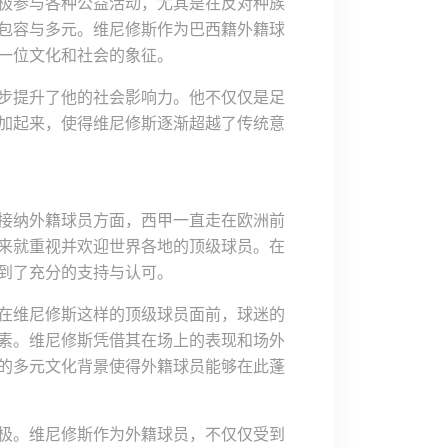
极参与各种公益活动，尤其是在反对种族
包容与多元。维尼修斯作为巴西籍外籍球
一位文化和社会的象征。
步提升了他的社会影响力。他不仅仅是足
加起来，使得维尼修斯逐渐超越了传统意
接纳外籍球员方面，西甲一直走在欧洲前
来就重视并欢迎世界各地的顶级球员。在
到了充分的支持与认可。
在维尼修斯这样的顶级球员面前，球迷的
素。维尼修斯凭借其在场上的表现和场外
的多元文化背景使得外籍球员能够在此蓬
极。维尼修斯作为外籍球员，不仅仅受到