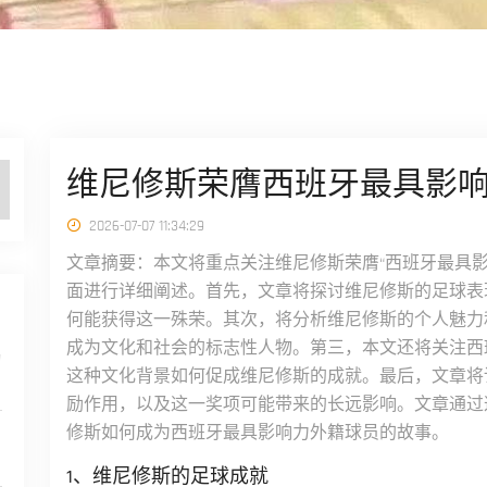
维尼修斯荣膺西班牙最具影
2026-07-07 11:34:29
文章摘要：本文将重点关注维尼修斯荣膺“西班牙最具
面进行详细阐述。首先，文章将探讨维尼修斯的足球表
何能获得这一殊荣。其次，将分析维尼修斯的个人魅力
成为文化和社会的标志性人物。第三，本文还将关注西
动
这种文化背景如何促成维尼修斯的成就。最后，文章将
励作用，以及这一奖项可能带来的长远影响。文章通过
修斯如何成为西班牙最具影响力外籍球员的故事。
1、维尼修斯的足球成就