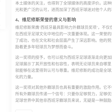
本土媒体的关注，也得到了全球媒体的高度评价。这种
光和更广泛的认可，进而加深了西班牙球迷对他个人的
4、维尼修斯荣誉的意义与影响
维尼修斯荣膺“西班牙最具影响力外籍球员奖项”，不
在西班牙足球文化中地位的一次重要体现。这一荣誉的
了成功，也在文化和社会层面产生了深远影响。他的努
励着更多年轻球员为梦想而奋斗。
这一奖项的授予，也可以视为西班牙足球逐渐走向更加
足球展示了其开放性和包容性，表明无论球员来自哪里
就能够在这里得到认可与尊重。维尼修斯的成功是全球
化的力量。
这一奖项对其他外籍球员也具有重要的激励作用。它不
所有外籍球员传递一个信号：只要你足够努力，足够优
足球世界中其他非西班牙籍球员来说，无疑是一种鼓励