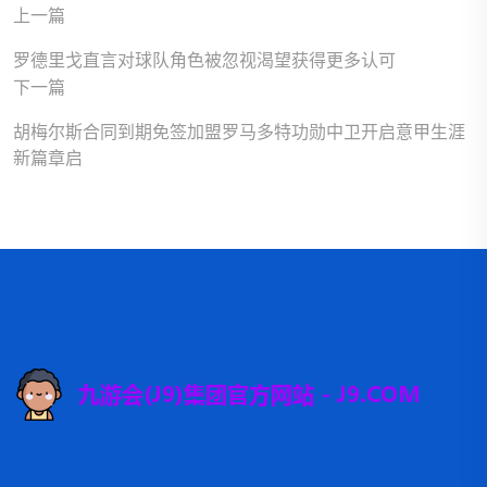
上一篇
罗德里戈直言对球队角色被忽视渴望获得更多认可
下一篇
胡梅尔斯合同到期免签加盟罗马多特功勋中卫开启意甲生涯
新篇章启