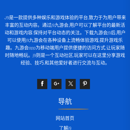
J9是一款提供多种娱乐和游戏体验的平台,致力于为用户带来
丰富的互动内容。通过j9九游会,用户可以了解平台的最新活
动和游戏内容,保持对平台动态的关注。下载九游会j9后,用户
可以使用j9九游会在各种设备上流畅体验游戏,提升游戏乐
趣。九游会app为移动端用户提供便捷的访问方式,让玩家随
时随地畅玩。j9则是一个互动社区,玩家可以在这里分享游戏
经验、技巧,和其他爱好者进行交流与互动。
导航
网站首页
了解j9