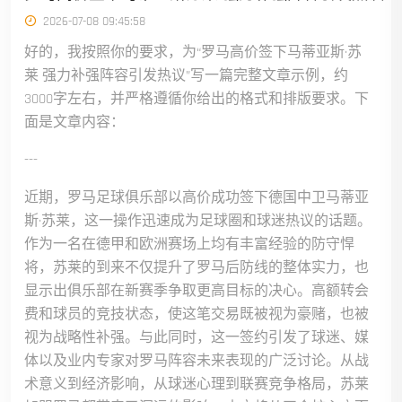
2026-07-08 09:45:58
好的，我按照你的要求，为“罗马高价签下马蒂亚斯·苏
莱 强力补强阵容引发热议”写一篇完整文章示例，约
3000字左右，并严格遵循你给出的格式和排版要求。下
面是文章内容：
---
近期，罗马足球俱乐部以高价成功签下德国中卫马蒂亚
斯·苏莱，这一操作迅速成为足球圈和球迷热议的话题。
作为一名在德甲和欧洲赛场上均有丰富经验的防守悍
将，苏莱的到来不仅提升了罗马后防线的整体实力，也
显示出俱乐部在新赛季争取更高目标的决心。高额转会
费和球员的竞技状态，使这笔交易既被视为豪赌，也被
视为战略性补强。与此同时，这一签约引发了球迷、媒
体以及业内专家对罗马阵容未来表现的广泛讨论。从战
术意义到经济影响，从球迷心理到联赛竞争格局，苏莱