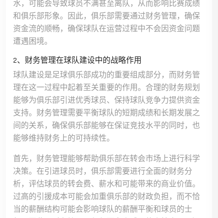
水，可能会导致球员不满甚至离队，从而影响比赛成绩
和俱乐部形象。因此，俱乐部需要通过财务管理，确保
资金流的顺畅，确保球队在运营过程中不会因资金问题
遭遇困境。
2、财务管理在球队建设中的战略作用
球队建设是足球俱乐部成功的重要组成部分，而财务管
理在这一过程中起着至关重要的作用。合理的财务规划
能够为俱乐部引进优秀球员、保持球队竞争力提供资金
支持。财务管理需要平衡球队的短期成绩和长期发展之
间的关系，确保俱乐部能够在保证竞技水平的同时，也
能够维持财务上的可持续性。
首先，财务管理能够帮助俱乐部在转会市场上进行科学
决策。在引进球员时，俱乐部需要进行全面的财务分
析，评估球员的转会费、薪水和可能带来的商业价值。
过高的引援成本可能会加重俱乐部的财政负担，而不恰
当的薪酬结构可能会影响球队的薪酬平衡和球员的士