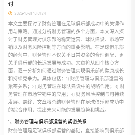
讨
2025-10-31 10:01:24
本文主要探讨了财务管理在足球俱乐部成功中的关键作
用与策略。通过分析财务管理的多个方面，本文深入探
讨了财务管理对俱乐部的稳定运营、球队建设、市场营
销以及财务风险控制等方面的重要影响。在足球俱乐部
的经营中，财务管理不仅关乎日常资金的合理调配，更
关乎俱乐部的长远发展与成功。文章将从四个核心方
面，逐一分析如何通过财务管理实现俱乐部的健康成长
和持续竞争力。具体包括：1) 财务管理与俱乐部运营的
紧密关系；2) 财务管理在球队建设中的战略作用；3) 财
务管理在市场营销中的应用；4) 财务风险控制与可持续
发展。最终，文章将总结财务管理在足球俱乐部成功中
的综合作用，提出未来可能的发展趋势和挑战。
1、财务管理与俱乐部运营的紧密关系
财务管理是足球俱乐部运营的基础，直接影响到俱乐部