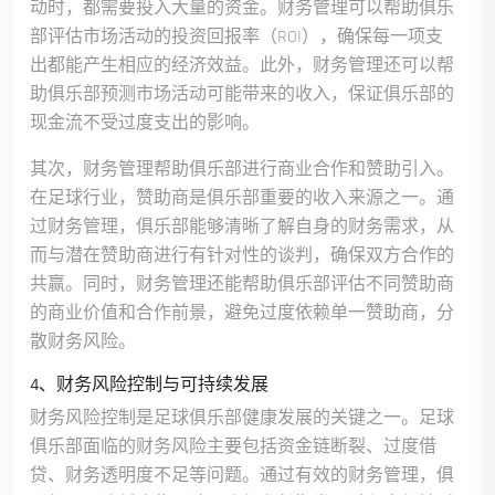
动时，都需要投入大量的资金。财务管理可以帮助俱乐
部评估市场活动的投资回报率（ROI），确保每一项支
出都能产生相应的经济效益。此外，财务管理还可以帮
助俱乐部预测市场活动可能带来的收入，保证俱乐部的
现金流不受过度支出的影响。
其次，财务管理帮助俱乐部进行商业合作和赞助引入。
在足球行业，赞助商是俱乐部重要的收入来源之一。通
过财务管理，俱乐部能够清晰了解自身的财务需求，从
而与潜在赞助商进行有针对性的谈判，确保双方合作的
共赢。同时，财务管理还能帮助俱乐部评估不同赞助商
的商业价值和合作前景，避免过度依赖单一赞助商，分
散财务风险。
4、财务风险控制与可持续发展
财务风险控制是足球俱乐部健康发展的关键之一。足球
俱乐部面临的财务风险主要包括资金链断裂、过度借
贷、财务透明度不足等问题。通过有效的财务管理，俱