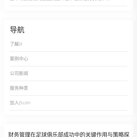
导航
了解j9
案例中心
公司新闻
服务种类
加入j9.com
财务管理在足球俱乐部成功中的关键作用与策略探