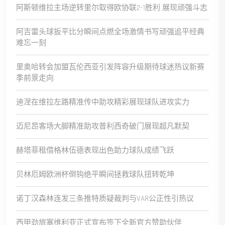
阿斯顿维拉主场逆转里尔取得欧协联2-1胜利 展现顽强斗志
阿吉雷头球扳平比分瞬间点燃全场激情书写顽强追平经典
难忘一刻
里奥哈转会加盟瓦伦西亚引发阵容升级期待球迷热议新赛
季前景走向
迪涅在维拉左路精准传中助攻精彩展现球队进攻实力
迈尼昂客场大脚精准助攻普利西奇破门展现超凡默契
赫塔菲租借格林伍德表现出色助力球队成绩飞跃
贝林厄姆欧洲杯倒钩绝平瞬间拯救球队扭转乾坤
诺丁汉森林连发三条推特质疑裁判与VAR公正性引热议
西甲劲旅塞维利亚正式宣布签下全新官方赞助伙伴