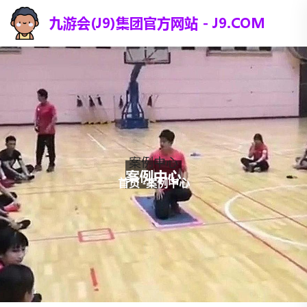
案例中心
首页
-
案例中心